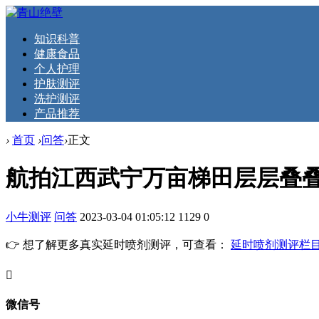
知识科普
健康食品
个人护理
护肤测评
洗护测评
产品推荐
›
首页
›
问答
›
正文
航拍江西武宁万亩梯田层层叠叠
小牛测评
问答
2023-03-04 01:05:12
1129
0
👉 想了解更多真实延时喷剂测评，可查看：
延时喷剂测评栏
󦘖
微信号