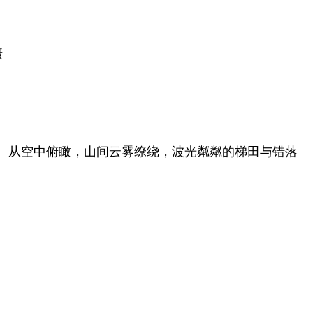
摄
错。从空中俯瞰，山间云雾缭绕，波光粼粼的梯田与错落