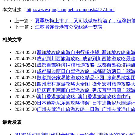
本文链接：
http://www.qingshanjuebi.com/post/4127.html
上一篇：
夏季杨梅上市了，又可以做杨梅酒了，但孕妇
下一篇：
江苏省连云港市公交线路一览表
相关文章
2024-05-21
新加坡攻略旅游自由行多少钱_新加坡攻略旅
2024-05-21
成都到川西旅游攻略_成都到川西旅游攻略最
2024-05-21
成都自驾额济纳旗旅游攻略_成都自驾额济纳
2024-05-21
成都周边两日自驾游攻略_成都周边两日自驾
2024-05-21
散客到张家界旅游攻略精品小团_张家界散客
2024-05-21
徽州宏村旅游攻略大全图_徽州宏村旅游攻略
2024-05-21
延庆百里画廊自驾游攻略_延庆百里画廊自驾
2024-05-20
澳门香港旅游攻略_澳门香港旅游攻略自由行
2024-05-20
日本迪斯尼乐园攻略详解_日本迪斯尼乐园游
2024-05-20
广州去梵净山旅游攻略一日游_广州去梵净山
最近发表
2H2D延时喷剂副作用全解析：一位专业测评师的300小