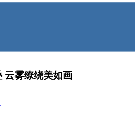
 云雾缭绕美如画
目