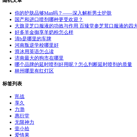
随机文章
你的护肤品够Man吗？——深入解析男士护肤
国产和进口喷剂哪种更受欢迎？
大旗灵芝口服液的功效与作用 百臻堂参芝茸口服液的四
好多羊金御享羊奶粉怎么样
清b是哪里的车牌
河南叛逆学校哪里好
滑冰用英语怎么读
济南最大的狗市在哪里
哪个品牌的延时喷剂好用呢？怎么判断延时喷剂的质量
林州哪里有红灯区
标签列表
宵战
享久
力渤
惠衍堂
无限神力
壹小拾
爱情果