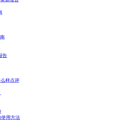
南
南
报告
怎么样点评
？
势
的使用方法