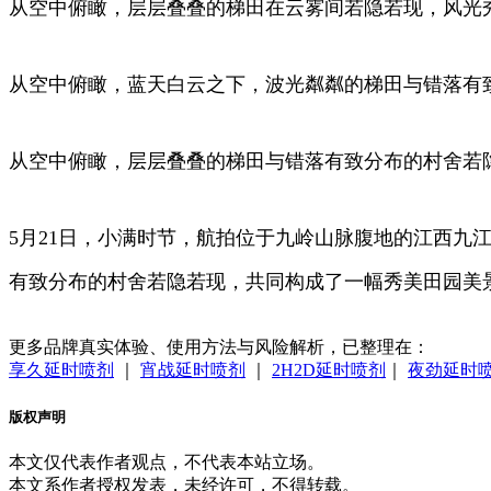
从空中俯瞰，层层叠叠的梯田在云雾间若隐若现，风光秀
从空中俯瞰，蓝天白云之下，波光粼粼的梯田与错落有致
从空中俯瞰，层层叠叠的梯田与错落有致分布的村舍若隐
5月21日，小满时节，航拍位于九岭山脉腹地的江西九
有致分布的村舍若隐若现，共同构成了一幅秀美田园美
更多品牌真实体验、使用方法与风险解析，已整理在：
享久延时喷剂
｜
宵战延时喷剂
｜
2H2D延时喷剂
｜
夜劲延时
版权声明
本文仅代表作者观点，不代表本站立场。
本文系作者授权发表，未经许可，不得转载。