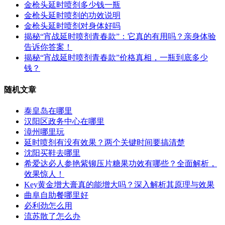
金枪头延时喷剂多少钱一瓶
金枪头延时喷剂的功效说明
金枪头延时喷剂对身体好吗
揭秘“宵战延时喷剂青春款”：它真的有用吗？亲身体验
告诉你答案！
揭秘“宵战延时喷剂青春款”价格真相，一瓶到底多少
钱？
随机文章
泰皇岛在哪里
汉阳区政务中心在哪里
漳州哪里玩
延时喷剂有没有效果？两个关键时间要搞清楚
沈阳买鞋去哪里
希爱达必人参艳紫铆压片糖果功效有哪些？全面解析，
效果惊人！
Key黄金增大膏真的能增大吗？深入解析其原理与效果‌
曲阜自助餐哪里好
必利劲怎么用
流苏散了怎么办