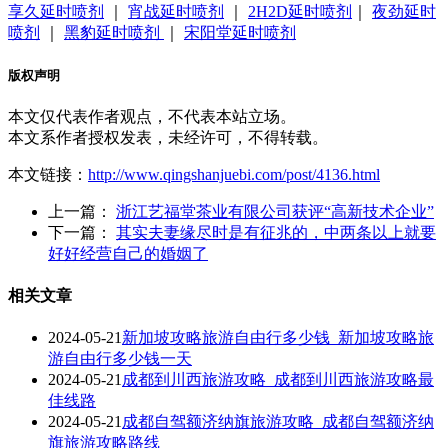
享久延时喷剂
｜
宵战延时喷剂
｜
2H2D延时喷剂
｜
夜劲延时
喷剂
｜
黑豹延时喷剂
｜
宋阳堂延时喷剂
版权声明
本文仅代表作者观点，不代表本站立场。
本文系作者授权发表，未经许可，不得转载。
本文链接：
http://www.qingshanjuebi.com/post/4136.html
上一篇：
浙江艺福堂茶业有限公司获评“高新技术企业”
下一篇：
其实夫妻缘尽时是有征兆的，中两条以上就要
好好经营自己的婚姻了
相关文章
2024-05-21
新加坡攻略旅游自由行多少钱_新加坡攻略旅
游自由行多少钱一天
2024-05-21
成都到川西旅游攻略_成都到川西旅游攻略最
佳线路
2024-05-21
成都自驾额济纳旗旅游攻略_成都自驾额济纳
旗旅游攻略路线