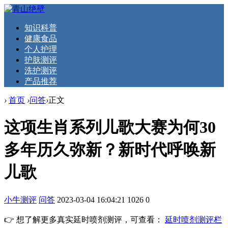
知识科普
健康食品
个人护理
护肤测评
洗护测评
产品推荐
›
首页
›
问答
›
正文
这项生肖系列儿歌大赛为何30
多年历久弥新？新时代呼唤新
儿歌
小牛测评
问答
2023-03-04 16:04:21
1026
0
👉 想了解更多真实延时喷剂测评，可查看：
延时喷剂测评栏