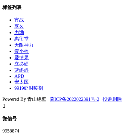
标签列表
宵战
享久
力渤
惠衍堂
无限神力
壹小拾
爱情果
立必硬
蓝蝌蚪
APD
安太医
9919延时喷剂
Powered By 青山绝壁 |
冀ICP备2022022391号-2
|
投诉删除
󦘖
微信号
9958874