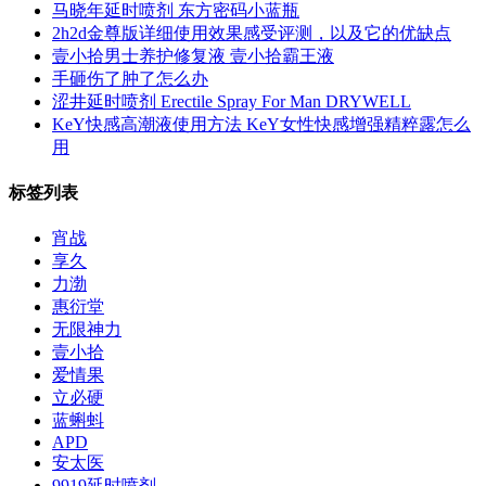
马晓年延时喷剂 东方密码小蓝瓶
2h2d金尊版详细使用效果感受评测，以及它的优缺点
壹小拾男士养护修复液 壹小拾霸王液
手砸伤了肿了怎么办
涩井延时喷剂 Erectile Spray For Man DRYWELL
KeY快感高潮液使用方法 KeY女性快感增强精粹露怎么
用
标签列表
宵战
享久
力渤
惠衍堂
无限神力
壹小拾
爱情果
立必硬
蓝蝌蚪
APD
安太医
9919延时喷剂