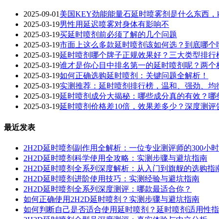
2025-09-01
美国KEY劲能能量石延时喷雾剂是什么东西，k
2025-03-19
男性用延迟喷雾对身体有影响不
2025-03-19
买延时喷剂前必须了解的几个问题
2025-03-19
市面上这么多款延时喷剂该如何选？到底哪个
2025-03-19
延时喷剂哪个牌子正规效果好？三大类型排行
2025-03-19
谁才是你心目中排名第一的延时喷剂呢？两个
2025-03-19
如何正确选购延时喷剂：关键问题全解析！
2025-03-19
实测推荐：延时喷剂排行榜，温和、强劲、均
2025-03-19
延时喷剂成分大揭秘：哪些成分真的有效？哪些
2025-03-19
延时喷剂价格差10倍，效果差多少？深度测评
最近发表
2H2D延时喷剂副作用全解析：一位专业测评师的300小
2H2D延时喷剂科学使用全攻略：实测步骤与避坑指南
2H2D延时喷剂全系列深度解析：从入门到旗舰的选购指
2H2D延时喷剂进阶使用技巧：实测经验与避坑指南
2H2D延时喷剂全系列深度测评：哪款最适合你？
如何正确使用2H2D延时喷剂？实测步骤与避坑指南
如何判断自己是否适合使用延时喷剂？延时喷剂适用性指