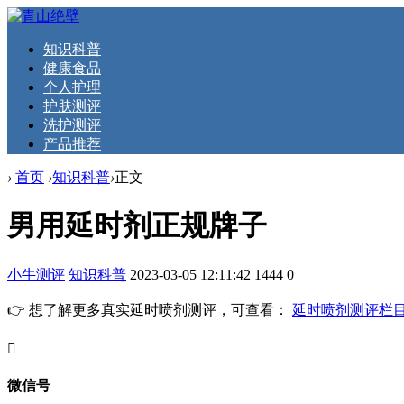
知识科普
健康食品
个人护理
护肤测评
洗护测评
产品推荐
›
首页
›
知识科普
›
正文
男用延时剂正规牌子
小牛测评
知识科普
2023-03-05 12:11:42
1444
0
👉 想了解更多真实延时喷剂测评，可查看：
延时喷剂测评栏
󦘖
微信号