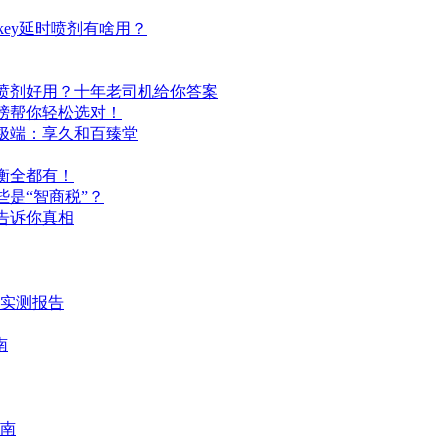
ey延时喷剂有啥用？
喷剂好用？十年老司机给你答案
榜帮你轻松选对！
极端：享久和百臻堂
衡全都有！
是“智商税”？
告诉你真相
时实测报告
南
南