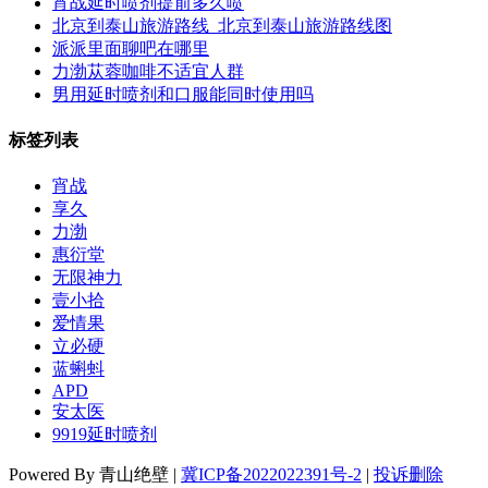
宵战延时喷剂提前多久喷
北京到泰山旅游路线_北京到泰山旅游路线图
派派里面聊吧在哪里
力渤苁蓉咖啡不适宜人群
男用延时喷剂和口服能同时使用吗
标签列表
宵战
享久
力渤
惠衍堂
无限神力
壹小拾
爱情果
立必硬
蓝蝌蚪
APD
安太医
9919延时喷剂
Powered By 青山绝壁 |
冀ICP备2022022391号-2
|
投诉删除