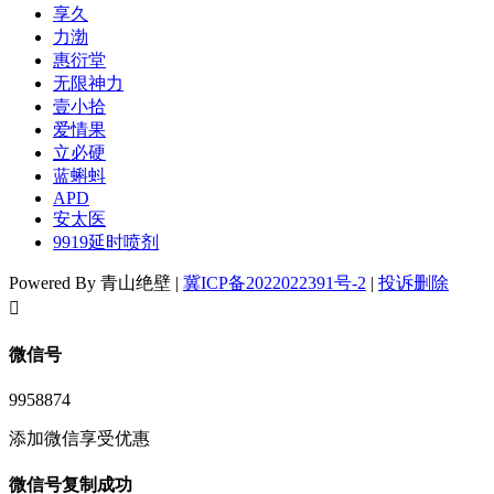
享久
力渤
惠衍堂
无限神力
壹小拾
爱情果
立必硬
蓝蝌蚪
APD
安太医
9919延时喷剂
Powered By 青山绝壁 |
冀ICP备2022022391号-2
|
投诉删除
󦘖
微信号
9958874
添加微信享受优惠
微信号复制成功