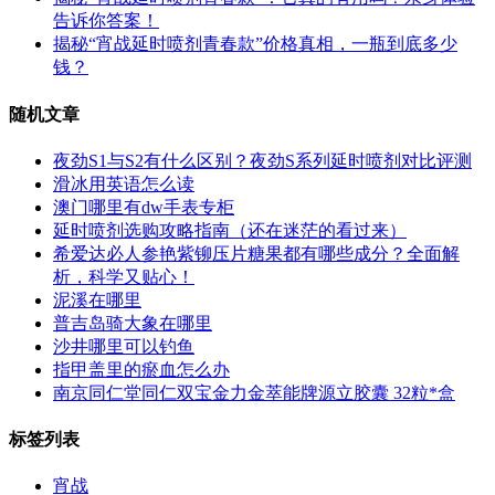
告诉你答案！
揭秘“宵战延时喷剂青春款”价格真相，一瓶到底多少
钱？
随机文章
夜劲S1与S2有什么区别？夜劲S系列延时喷剂对比评测
滑冰用英语怎么读
澳门哪里有dw手表专柜
延时喷剂选购攻略指南（还在迷茫的看过来）
希爱达必人参艳紫铆压片糖果都有哪些成分？全面解
析，科学又贴心！
泥溪在哪里
普吉岛骑大象在哪里
沙井哪里可以钓鱼
指甲盖里的瘀血怎么办
南京同仁堂同仁双宝金力金萃能牌源立胶囊 32粒*盒
标签列表
宵战