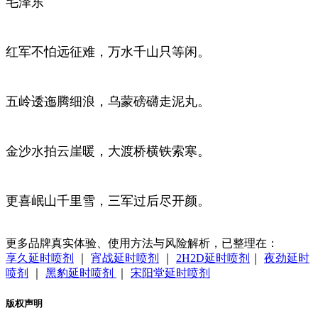
毛泽东
红军不怕远征难，万水千山只等闲。
五岭逶迤腾细浪，乌蒙磅礴走泥丸。
金沙水拍云崖暖，大渡桥横铁索寒。
更喜岷山千里雪，三军过后尽开颜。
更多品牌真实体验、使用方法与风险解析，已整理在：
享久延时喷剂
｜
宵战延时喷剂
｜
2H2D延时喷剂
｜
夜劲延时
喷剂
｜
黑豹延时喷剂
｜
宋阳堂延时喷剂
版权声明