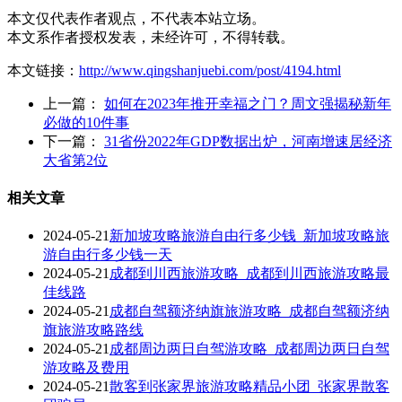
本文仅代表作者观点，不代表本站立场。
本文系作者授权发表，未经许可，不得转载。
本文链接：
http://www.qingshanjuebi.com/post/4194.html
上一篇：
如何在2023年推开幸福之门？周文强揭秘新年
必做的10件事
下一篇：
31省份2022年GDP数据出炉，河南增速居经济
大省第2位
相关文章
2024-05-21
新加坡攻略旅游自由行多少钱_新加坡攻略旅
游自由行多少钱一天
2024-05-21
成都到川西旅游攻略_成都到川西旅游攻略最
佳线路
2024-05-21
成都自驾额济纳旗旅游攻略_成都自驾额济纳
旗旅游攻略路线
2024-05-21
成都周边两日自驾游攻略_成都周边两日自驾
游攻略及费用
2024-05-21
散客到张家界旅游攻略精品小团_张家界散客