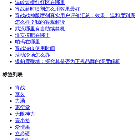
温岭箬横红灯区在哪里
宵战延时喷剂怎么用效果最好
宵战战神版喷剂真实用户评价汇总：效果、温和度到底
怎么样？我的客观解读
武汉哪里有自助续签机
淮安摸吧在哪里
帕玛在哪里
宵战湿巾使用时间
活动冷场怎么办
银豹鹿鞭糖：探究其是否为正规品牌的深度解析
标签列表
宵战
享久
力渤
惠衍堂
无限神力
壹小拾
爱情果
立必硬