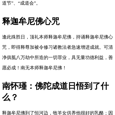
道节”、“成道会”。
释迦牟尼佛心咒
逢此殊胜日，顶礼本师释迦牟尼佛，持诵释迦牟尼佛心
咒，即得释尊加被令修习诸教法者急速增进成就。可清
净俱胝八万劫中所造的一切罪业，具无量功德利益，善
愿必成！南无本师释迦牟尼佛！
南怀瑾：佛陀成道日悟到了什
么？
释迦牟尼佛到了恒河边，牧羊女供养他很好的乳酪；因