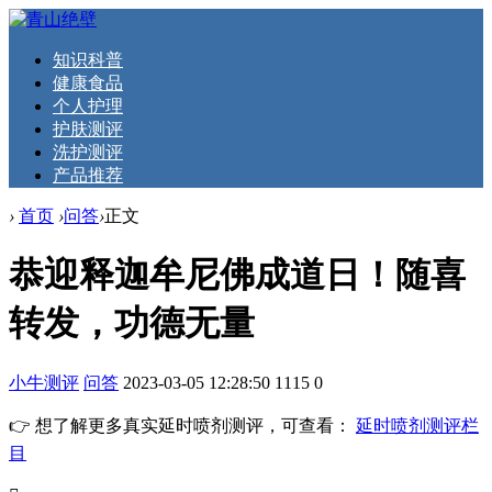
知识科普
健康食品
个人护理
护肤测评
洗护测评
产品推荐
›
首页
›
问答
›
正文
恭迎释迦牟尼佛成道日！随喜
转发，功德无量
小牛测评
问答
2023-03-05 12:28:50
1115
0
👉 想了解更多真实延时喷剂测评，可查看：
延时喷剂测评栏
目