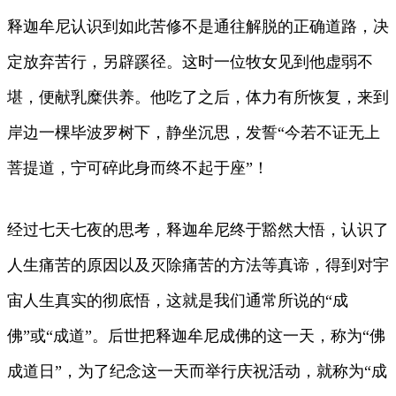
释迦牟尼认识到如此苦修不是通往解脱的正确道路，决
定放弃苦行，另辟蹊径。这时一位牧女见到他虚弱不
堪，便献乳糜供养。他吃了之后，体力有所恢复，来到
岸边一棵毕波罗树下，静坐沉思，发誓“今若不证无上
菩提道，宁可碎此身而终不起于座”！
经过七天七夜的思考，释迦牟尼终于豁然大悟，认识了
人生痛苦的原因以及灭除痛苦的方法等真谛，得到对宇
宙人生真实的彻底悟，这就是我们通常所说的“成
佛”或“成道”。后世把释迦牟尼成佛的这一天，称为“佛
成道日”，为了纪念这一天而举行庆祝活动，就称为“成