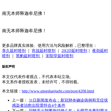
南无本师释迦牟尼佛！
南无本师释迦牟尼佛！
更多品牌真实体验、使用方法与风险解析，已整理在：
享久延时喷剂
｜
宵战延时喷剂
｜
2H2D延时喷剂
｜
夜劲延时
喷剂
｜
黑豹延时喷剂
｜
宋阳堂延时喷剂
版权声明
本文仅代表作者观点，不代表本站立场。
本文系作者授权发表，未经许可，不得转载。
本文链接：
http://www.qingshanjuebi.com/post/4208.html
上一篇：
31日新闻发布会：新冠肺炎确诊病例和无症状
感染者治愈出院需符合4个条件
下一篇：
回顾高云翔董璇结婚八年：从模范夫妻到两大