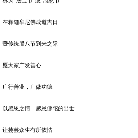
称为“法宝节”或“感恩节”
在释迦牟尼佛成道吉日
暨传统腊八节到来之际
愿大家广发善心
广行善业，广做功德
以感恩之情，感恩佛陀的出世
让芸芸众生有所依怙