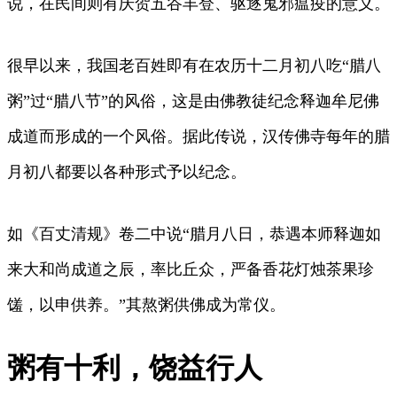
说，在民间则有庆贺五谷丰登、驱逐鬼邪瘟疫的意义。
很早以来，我国老百姓即有在农历十二月初八吃“腊八
粥”过“腊八节”的风俗，这是由佛教徒纪念释迦牟尼佛
成道而形成的一个风俗。据此传说，汉传佛寺每年的腊
月初八都要以各种形式予以纪念。
如《百丈清规》卷二中说“腊月八日，恭遇本师释迦如
来大和尚成道之辰，率比丘众，严备香花灯烛茶果珍
馐，以申供养。”其熬粥供佛成为常仪。
粥有十利，饶益行人