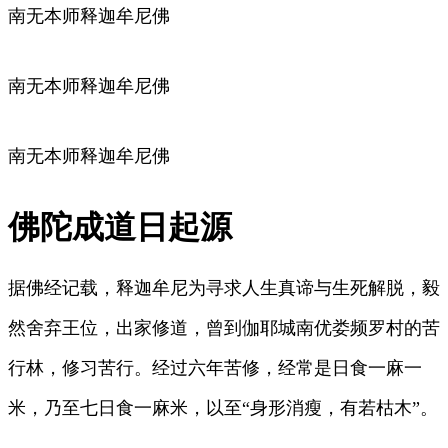
南无本师释迦牟尼佛
南无本师释迦牟尼佛
南无本师释迦牟尼佛
佛陀成道日起源
据佛经记载，释迦牟尼为寻求人生真谛与生死解脱，毅
然舍弃王位，出家修道，曾到伽耶城南优娄频罗村的苦
行林，修习苦行。经过六年苦修，经常是日食一麻一
米，乃至七日食一麻米，以至“身形消瘦，有若枯木”。