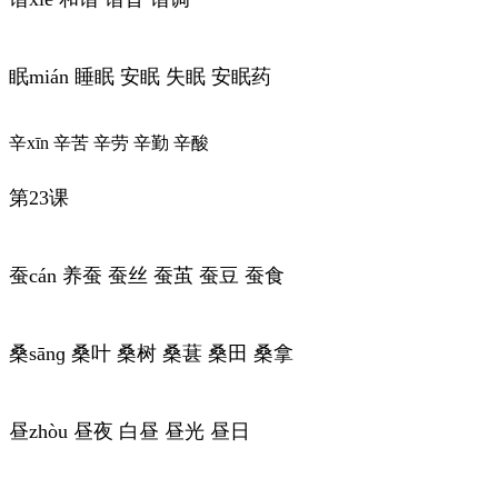
眠mián 睡眠 安眠 失眠 安眠药
辛xīn 辛苦 辛劳 辛勤 辛酸
第23课
蚕cán 养蚕 蚕丝 蚕茧 蚕豆 蚕食
桑sānɡ 桑叶 桑树 桑葚 桑田 桑拿
昼zhòu 昼夜 白昼 昼光 昼日