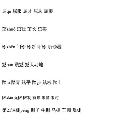
屈qū 屈服 屈才 屈从 屈膝
茁zhuó 茁壮 茁长 茁实
诊zhěn 门诊 诊断 听诊 听诊器
撼hàn 震撼 撼天动地
踏tà 踏青 踏平 踏步 踏板 踏上
限xiàn 无限 限制 有限 限度 限时
第21课棚pénɡ 棚子 牛棚 马棚 车棚 瓜棚