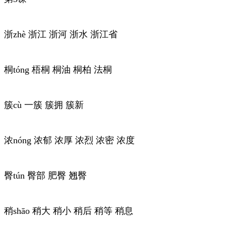
浙zhè 浙江 浙河 浙水 浙江省
桐tóng 梧桐 桐油 桐柏 法桐
簇cù 一簇 簇拥 簇新
浓nóng 浓郁 浓厚 浓烈 浓密 浓度
臀tún 臀部 肥臀 翘臀
稍shāo 稍大 稍小 稍后 稍等 稍息