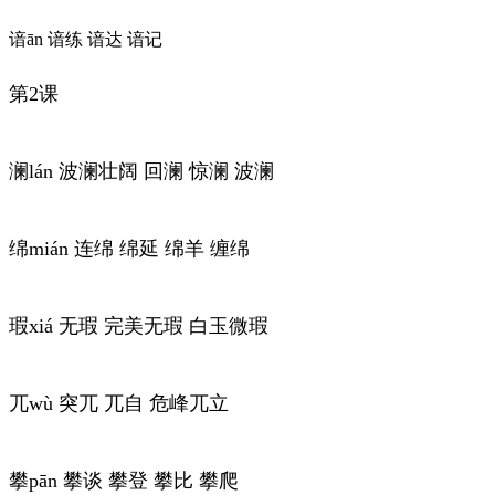
谙ān 谙练 谙达 谙记
第2课
澜lán 波澜壮阔 回澜 惊澜 波澜
绵mián 连绵 绵延 绵羊 缠绵
瑕xiá 无瑕 完美无瑕 白玉微瑕
兀wù 突兀 兀自 危峰兀立
攀pān 攀谈 攀登 攀比 攀爬