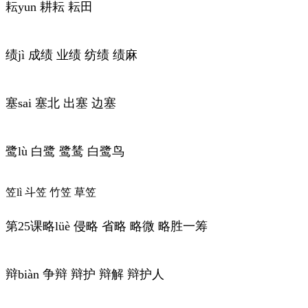
耘yun 耕耘 耘田
绩jì 成绩 业绩 纺绩 绩麻
塞sai 塞北 出塞 边塞
鹭lù 白鹭 鹭鸶 白鹭鸟
笠lì 斗笠 竹笠 草笠
第25课略lüè 侵略 省略 略微 略胜一筹
辩biàn 争辩 辩护 辩解 辩护人