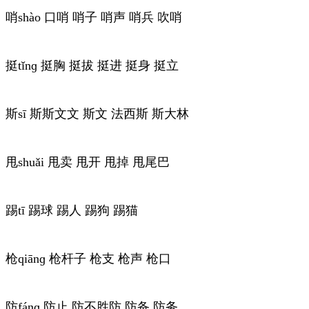
哨shào 口哨 哨子 哨声 哨兵 吹哨
挺tǐnɡ 挺胸 挺拔 挺进 挺身 挺立
斯sī 斯斯文文 斯文 法西斯 斯大林
甩shuǎi 甩卖 甩开 甩掉 甩尾巴
踢tī 踢球 踢人 踢狗 踢猫
枪qiānɡ 枪杆子 枪支 枪声 枪口
防fánɡ 防止 防不胜防 防备 防务