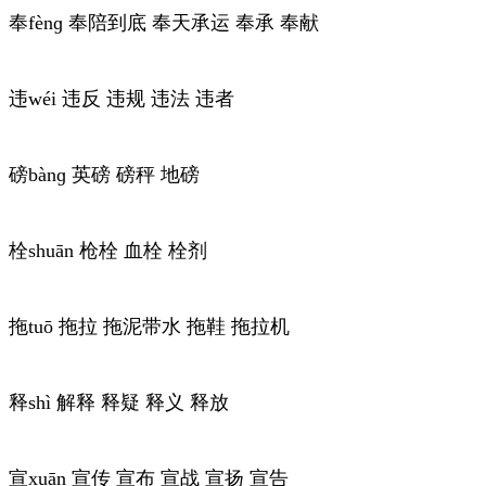
奉fènɡ 奉陪到底 奉天承运 奉承 奉献
违wéi 违反 违规 违法 违者
磅bànɡ 英磅 磅秤 地磅
栓shuān 枪栓 血栓 栓剂
拖tuō 拖拉 拖泥带水 拖鞋 拖拉机
释shì 解释 释疑 释义 释放
宣xuān 宣传 宣布 宣战 宣扬 宣告