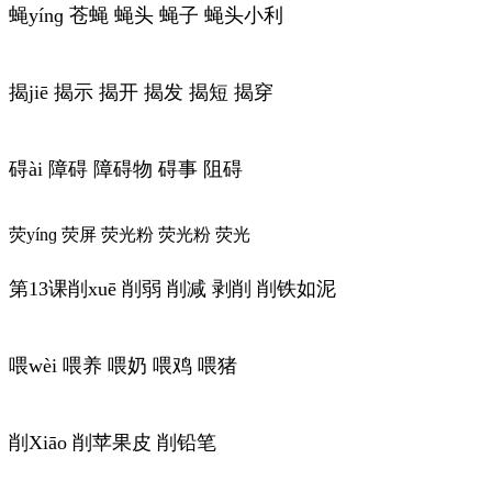
蝇yínɡ 苍蝇 蝇头 蝇子 蝇头小利
揭jiē 揭示 揭开 揭发 揭短 揭穿
碍ài 障碍 障碍物 碍事 阻碍
荧yínɡ 荧屏 荧光粉 荧光粉 荧光
第13课削xuē 削弱 削减 剥削 削铁如泥
喂wèi 喂养 喂奶 喂鸡 喂猪
削Xiāo 削苹果皮 削铅笔