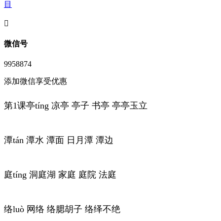
目
󦘖
微信号
9958874
添加微信享受优惠
第1课亭tíng 凉亭 亭子 书亭 亭亭玉立
潭tán 潭水 潭面 日月潭 潭边
庭tíng 洞庭湖 家庭 庭院 法庭
络luò 网络 络腮胡子 络绎不绝