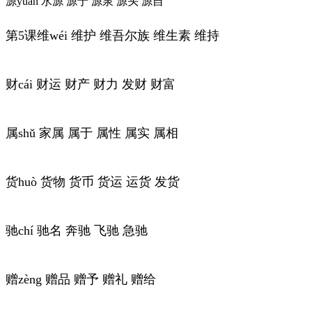
源yuán 水源 源于 源泉 源头 源自
第5课维wéi 维护 维吾尔族 维生素 维持
财cái 财运 财产 财力 发财 财富
属shǔ 家属 属于 属性 属实 属相
货huò 货物 货币 货运 运货 发货
驰chí 驰名 奔驰 飞驰 急驰
赠zèng 赠品 赠予 赠礼 赠给