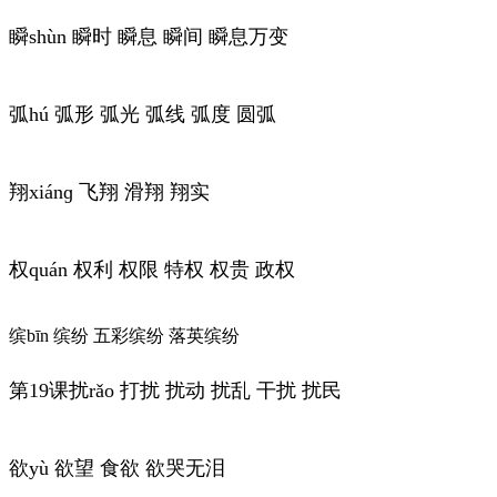
瞬shùn 瞬时 瞬息 瞬间 瞬息万变
弧hú 弧形 弧光 弧线 弧度 圆弧
翔xiánɡ 飞翔 滑翔 翔实
权quán 权利 权限 特权 权贵 政权
缤bīn 缤纷 五彩缤纷 落英缤纷
第19课扰rǎo 打扰 扰动 扰乱 干扰 扰民
欲yù 欲望 食欲 欲哭无泪