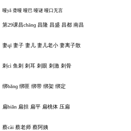
哑yǎ 聋哑 哑巴 哑谜 哑口无言
第29课昌chānɡ 昌隆 昌盛 昌都 南昌
妻qī 妻子 妻儿 妻儿老小 妻离子散
刺cì 鱼刺 刺耳 刺眼 刺激 刺骨
绑bǎnɡ 绑匪 绑带 绑架 绑定
扁biǎn 扁担 扁平 扁桃体 压扁
蔡cài 蔡老师 蔡阿姨