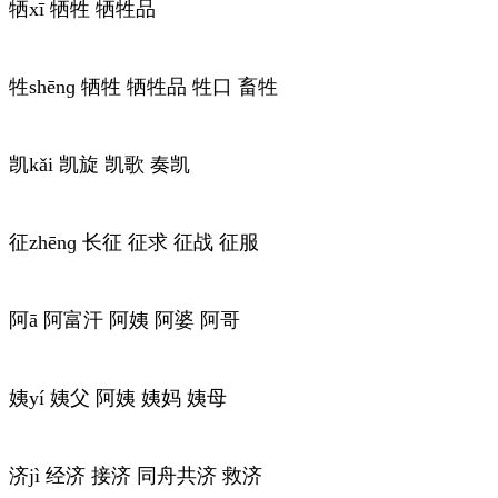
牺xī 牺牲 牺牲品
牲shēnɡ 牺牲 牺牲品 牲口 畜牲
凯kǎi 凯旋 凯歌 奏凯
征zhēnɡ 长征 征求 征战 征服
阿ā 阿富汗 阿姨 阿婆 阿哥
姨yí 姨父 阿姨 姨妈 姨母
济jì 经济 接济 同舟共济 救济