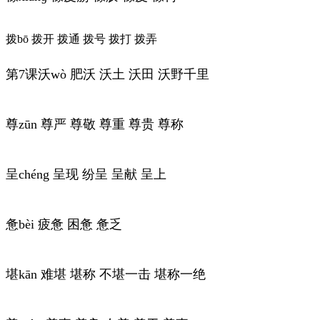
拨bō 拨开 拨通 拨号 拨打 拨弄
第7课沃wò 肥沃 沃土 沃田 沃野千里
尊zūn 尊严 尊敬 尊重 尊贵 尊称
呈chéng 呈现 纷呈 呈献 呈上
惫bèi 疲惫 困惫 惫乏
堪kān 难堪 堪称 不堪一击 堪称一绝