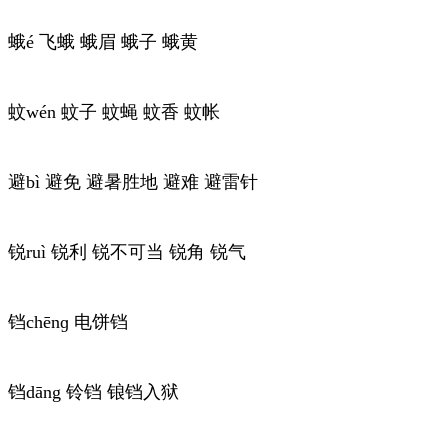
蛾é 飞蛾 蛾眉 蛾子 蛾黄
蚊wén 蚊子 蚊蝇 蚊香 蚊帐
避bì 避免 避暑胜地 避难 避雷针
锐ruì 锐利 锐不可当 锐角 锐气
铛chēnɡ 电饼铛
铛dāng 铃铛 锒铛入狱