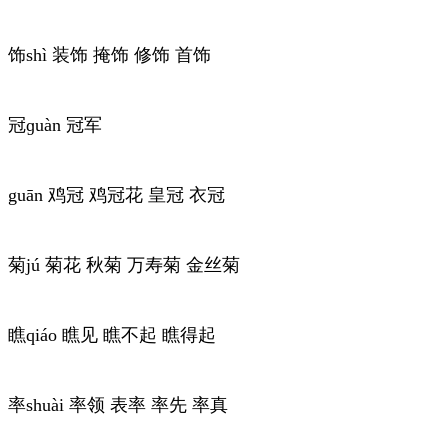
饰shì 装饰 掩饰 修饰 首饰
冠ɡuàn 冠军
guān 鸡冠 鸡冠花 皇冠 衣冠
菊jú 菊花 秋菊 万寿菊 金丝菊
瞧qiáo 瞧见 瞧不起 瞧得起
率shuài 率领 表率 率先 率真