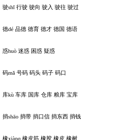
驶shǐ 行驶 驶向 驶入 驶往 驶过
德dé 品德 德育 德才 德国 德语
惑huò 迷惑 困惑 疑惑
码mǎ 号码 码头 码子 码口
库kù 车库 国库 仓库 粮库 宝库
捎shāo 捎带 捎口信 捎东西 捎钱
橡xiànɡ 橡皮筋 橡胶 橡皮 橡树