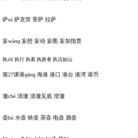
萨sà 萨克管 菩萨 拉萨
妄wànɡ 妄想 妄动 妄图 妄加指责
执zhí 执行 执着 执政者 执法如山
第27课港ɡǎnɡ 海港 港口 港台 港湾 港币
澈chè 清澈 清澈见底 澄澈
壶hú 水壶 铁壶 茶壶 电壶 酒壶