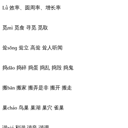
Lǜ 效率、圆周率、增长率
觅mì 觅食 寻觅 觅取
耸sǒnɡ 耸立 高耸 耸人听闻
捣dǎo 捣碎 捣蛋 捣乱 捣毁 捣鬼
搬bān 搬家 搬弄是非 搬开 搬走
巢cháo 鸟巢 巢湖 巢穴 雀巢
谐xié 和谐 谐音 谐调