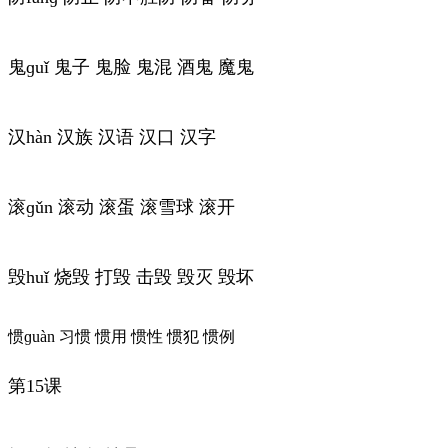
鬼ɡuǐ 鬼子 鬼脸 鬼混 酒鬼 魔鬼
汉hàn 汉族 汉语 汉口 汉字
滚ɡǔn 滚动 滚蛋 滚雪球 滚开
毁huǐ 烧毁 打毁 击毁 毁灭 毁坏
惯ɡuàn 习惯 惯用 惯性 惯犯 惯例
第15课