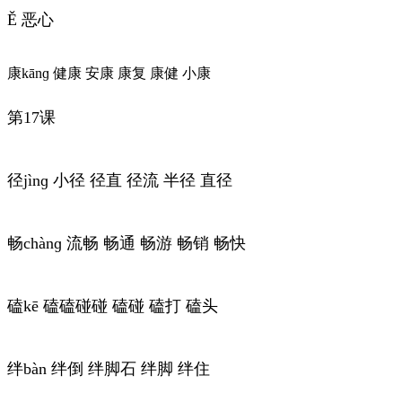
Ě 恶心
康kānɡ 健康 安康 康复 康健 小康
第17课
径jìnɡ 小径 径直 径流 半径 直径
畅chànɡ 流畅 畅通 畅游 畅销 畅快
磕kē 磕磕碰碰 磕碰 磕打 磕头
绊bàn 绊倒 绊脚石 绊脚 绊住