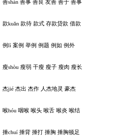
善shàn 善事 善良 友善 善于 善事
款kuǎn 款待 款式 存款贷款 借款
例lì 案例 举例 例题 例如 例外
瘦shòu 瘦弱 干瘦 瘦子 瘦肉 瘦长
杰jié 杰出 杰作 人杰地灵 豪杰
喉hóu 咽喉 喉头 喉舌 喉炎 喉结
捶chuí 捶背 捶打 捶胸 捶胸顿足