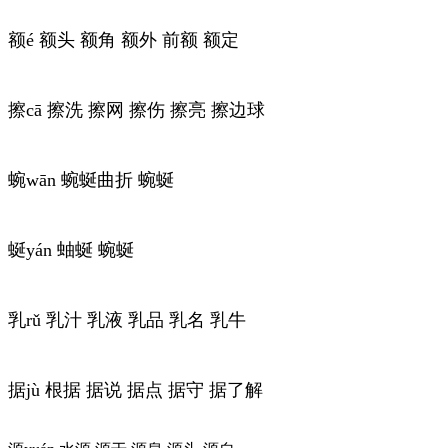
额é 额头 额角 额外 前额 额定
擦cā 擦洗 擦网 擦伤 擦亮 擦边球
蜿wān 蜿蜒曲折 蜿蜒
蜒yán 蚰蜒 蜿蜒
乳rǔ 乳汁 乳液 乳品 乳名 乳牛
据jù 根据 据说 据点 据守 据了解