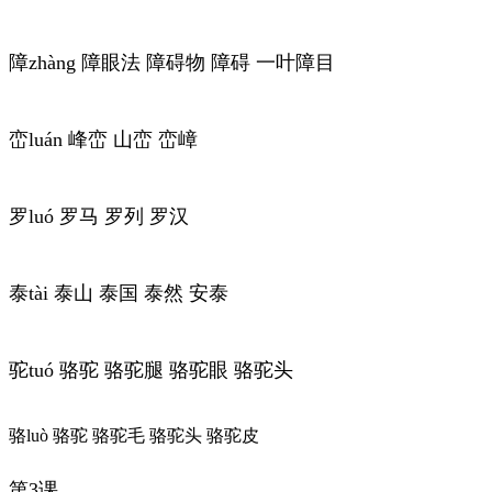
障zhàng 障眼法 障碍物 障碍 一叶障目
峦luán 峰峦 山峦 峦嶂
罗luó 罗马 罗列 罗汉
泰tài 泰山 泰国 泰然 安泰
驼tuó 骆驼 骆驼腿 骆驼眼 骆驼头
骆luò 骆驼 骆驼毛 骆驼头 骆驼皮
第3课