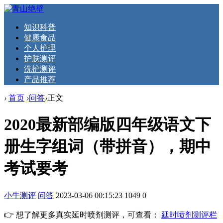
知识科普
健康食品
个人护理
护肤测评
洗护测评
产品推荐
›
首页
›
问答
›
正文
2020最新部编版四年级语文下
册生字组词（带拼音），期中
考试要考
小牛测评
问答
2023-03-06 00:15:23
1049
0
👉 想了解更多真实延时喷剂测评，可查看：
延时喷剂测评栏