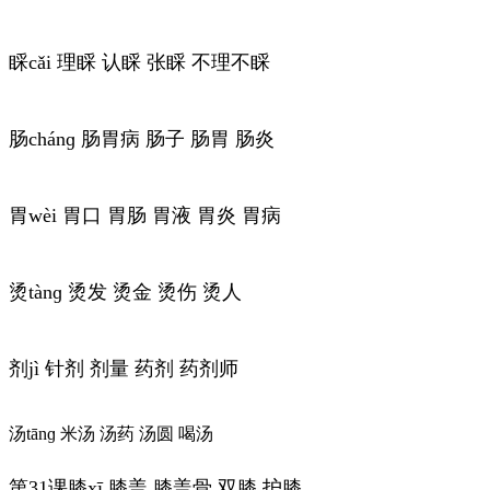
睬cǎi 理睬 认睬 张睬 不理不睬
肠chánɡ 肠胃病 肠子 肠胃 肠炎
胃wèi 胃口 胃肠 胃液 胃炎 胃病
烫tànɡ 烫发 烫金 烫伤 烫人
剂jì 针剂 剂量 药剂 药剂师
汤tānɡ 米汤 汤药 汤圆 喝汤
第31课膝xī 膝盖 膝盖骨 双膝 护膝