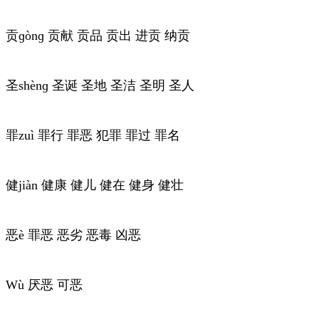
贡ɡònɡ 贡献 贡品 贡出 进贡 纳贡
圣shènɡ 圣诞 圣地 圣洁 圣明 圣人
罪zuì 罪行 罪恶 犯罪 罪过 罪名
健jiàn 健康 健儿 健在 健身 健壮
恶è 罪恶 恶劣 恶毒 凶恶
Wù 厌恶 可恶