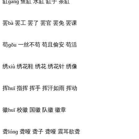
缸ɡānɡ 鱼缸 水缸 缸子 茶缸
罢bà 罢工 罢了 罢官 罢免 罢课
苟ɡǒu 一丝不苟 苟且偷安 苟活
绣xiù 绣花鞋 绣花 绣花针 绣像
挥huī 指挥 挥手 挥汗如雨 挥动
徽huī 校徽 国徽 队徽 徽章
聋lónɡ 聋哑 聋子 聋哑 震耳欲聋