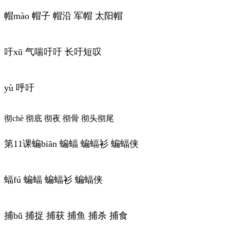
帽mào 帽子 帽沿 军帽 太阳帽
吁xū 气喘吁吁 长吁短叹
yù 呼吁
彻chè 彻底 彻夜 彻骨 彻头彻尾
第11课蝙biān 蝙蝠 蝙蝠衫 蝙蝠侠
蝠fú 蝙蝠 蝙蝠衫 蝙蝠侠
捕bǔ 捕捉 捕获 捕鱼 捕杀 捕食