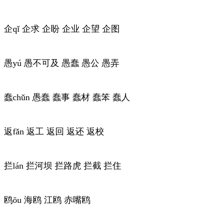
企qǐ 企求 企盼 企业 企望 企图
愚yú 愚不可及 愚蠢 愚公 愚弄
蠢chǔn 愚蠢 蠢事 蠢材 蠢笨 蠢人
返fǎn 返工 返回 返还 返校
拦lán 拦河坝 拦路虎 拦截 拦住
鸥ōu 海鸥 江鸥 赤嘴鸥