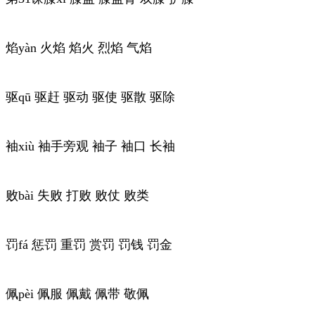
焰yàn 火焰 焰火 烈焰 气焰
驱qū 驱赶 驱动 驱使 驱散 驱除
袖xiù 袖手旁观 袖子 袖口 长袖
败bài 失败 打败 败仗 败类
罚fá 惩罚 重罚 赏罚 罚钱 罚金
佩pèi 佩服 佩戴 佩带 敬佩