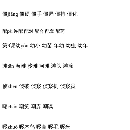
僵jiāng 僵硬 僵手 僵局 僵持 僵化
配pèi 许配 配对 配合 配套 配药
第9课幼yòu 幼小 幼苗 年幼 幼虫 幼年
滩tān 海滩 沙滩 河滩 滩头 滩涂
侦zhēn 侦破 侦察 侦察机 侦察员
嘲cháo 嘲笑 嘲弄 嘲讽
啄zhuó 啄木鸟 啄食 啄毛 啄米