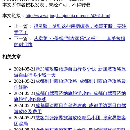
本文系作者授权发表，未经许可，不得转载。
本文链接：
http://www.qingshanjuebi.com/post/4261.html
上一篇：
很灵验，梦到这些疾病缠身，祸事不断，要注
意了！
下一篇：
从卖菜“小保姆”到农家乐“老板”——其美拉姆
的创业路
相关文章
2024-05-21
新加坡攻略旅游自由行多少钱_新加坡攻略旅
游自由行多少钱一天
2024-05-21
成都到川西旅游攻略_成都到川西旅游攻略最
佳线路
2024-05-21
成都自驾额济纳旗旅游攻略_成都自驾额济纳
旗旅游攻略路线
2024-05-21
成都周边两日自驾游攻略_成都周边两日自驾
游攻略及费用
2024-05-21
散客到张家界旅游攻略精品小团_张家界散客
团骗局
2024-05-21
徽州宏村旅游攻略大全图_徽州宏村旅游攻略