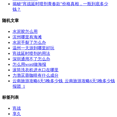
揭秘“宵战延时喷剂青春款”价格真相，一瓶到底多少
钱？
随机文章
水泥胶怎么用
滨州哪里有海滩
水泥手裂了怎么办
温州一天游到哪里好玩
宵战延时喷剂的用法
深圳通用不了怎么办
怎么用word做海报
滚筒洗衣机进水口在哪里
力渤苁蓉咖啡有什么成分
云南旅游攻略6天5晚多少钱_云南旅游攻略6天5晚多少钱
报团_1
标签列表
宵战
享久