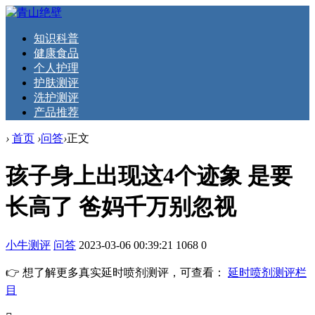
知识科普
健康食品
个人护理
护肤测评
洗护测评
产品推荐
›
首页
›
问答
›
正文
孩子身上出现这4个迹象 是要
长高了 爸妈千万别忽视
小牛测评
问答
2023-03-06 00:39:21
1068
0
👉 想了解更多真实延时喷剂测评，可查看：
延时喷剂测评栏
目