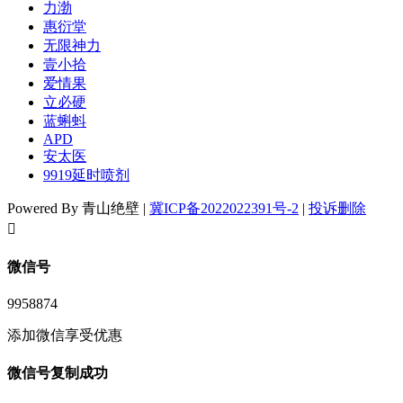
力渤
惠衍堂
无限神力
壹小拾
爱情果
立必硬
蓝蝌蚪
APD
安太医
9919延时喷剂
Powered By 青山绝壁 |
冀ICP备2022022391号-2
|
投诉删除
󦘖
微信号
9958874
添加微信享受优惠
微信号复制成功