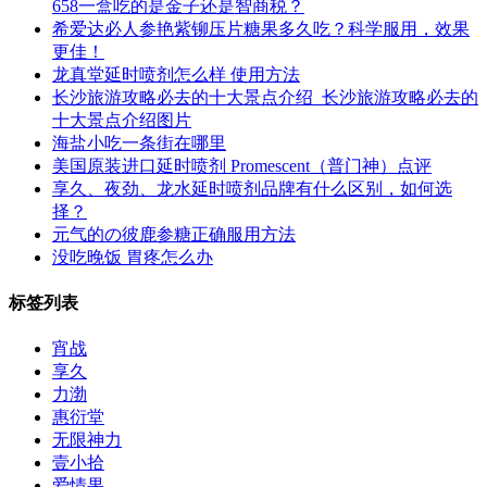
658一盒吃的是金子还是智商税？
希爱达必人参艳紫铆压片糖果多久吃？科学服用，效果
更佳！
龙真堂延时喷剂怎么样 使用方法
长沙旅游攻略必去的十大景点介绍_长沙旅游攻略必去的
十大景点介绍图片
海盐小吃一条街在哪里
美国原装进口延时喷剂 Promescent（普门神）点评
享久、夜劲、龙水延时喷剂品牌有什么区别，如何选
择？
元气的の彼鹿参糖正确服用方法
没吃晚饭 胃疼怎么办
标签列表
宵战
享久
力渤
惠衍堂
无限神力
壹小拾
爱情果