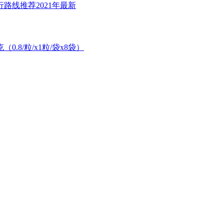
路线推荐2021年最新
.8/粒/x1粒/袋x8袋）