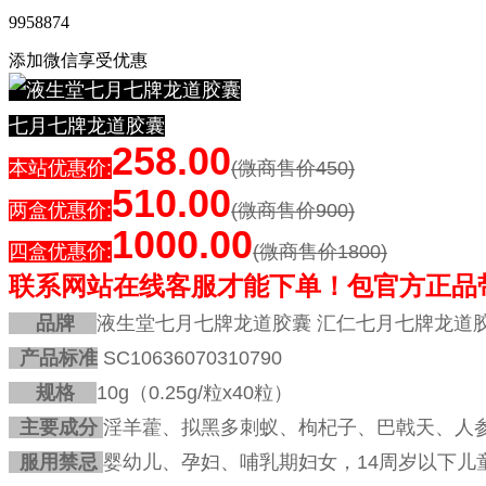
9958874
添加微信享受优惠
七月七牌龙道胶囊
258.00
本站优惠价
:
(微商售价450)
510.00
两盒优惠价:
(微商售价900)
1000.00
四盒优惠价:
(微商售价1800)
联系网站在线客服才能下单！
包官方正品
品牌
液生堂七月七牌龙道胶囊 汇仁七月七牌龙道
产品标准
SC10636070310790
规格
10g（0.25g/粒x40粒）
主要成分
淫羊藿、拟黑多刺蚁、枸杞子、巴戟天、人
服用禁忌
婴幼儿、孕妇、哺乳期妇女，14周岁以下儿