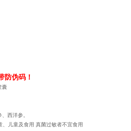
带防伪码！
胶囊
参、西洋参。
童、儿童及食用 真菌过敏者不宜食用