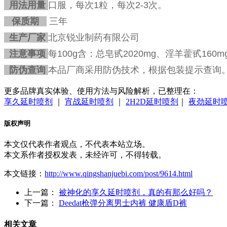
用法用量
口服，每次1粒，每次2-3次。
保质期
三年
生产厂家
北京锐业制药有限公司
注意事项
每100g含：总皂甙2020mg、淫羊藿甙160m
防伪查询
本品厂商采用防伪技术，根据包装提示查询
更多品牌真实体验、使用方法与风险解析，已整理在：
享久延时喷剂
｜
宵战延时喷剂
｜
2H2D延时喷剂
｜
夜劲延时
版权声明
本文仅代表作者观点，不代表本站立场。
本文系作者授权发表，未经许可，不得转载。
本文链接：
http://www.qingshanjuebi.com/post/9614.html
上一篇：
被神化的享久延时喷剂，真的有那么好吗？
下一篇：
Deedat枪弹分离男士内裤 健康盾D裤
相关文章