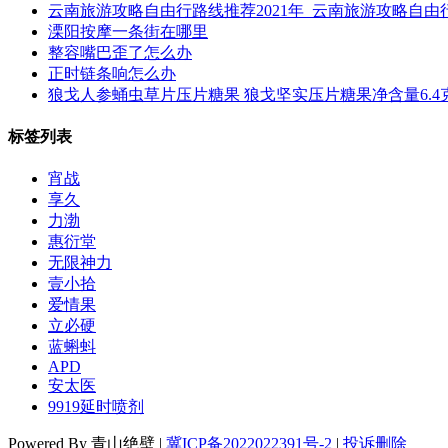
云南旅游攻略自由行路线推荐2021年_云南旅游攻略自由行
溧阳按摩一条街在哪里
整容嘴巴歪了怎么办
正时链条响怎么办
狼戈人参蛹虫草片压片糖果 狼戈坚实压片糖果净含量6.4克（0
标签列表
宵战
享久
力渤
惠衍堂
无限神力
壹小拾
爱情果
立必硬
蓝蝌蚪
APD
安太医
9919延时喷剂
Powered By 青山绝壁 |
冀ICP备2022022391号-2
|
投诉删除