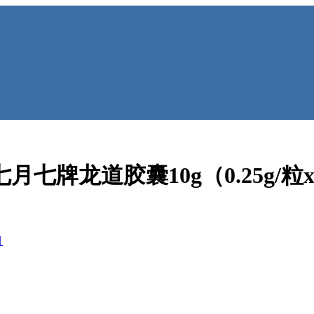
七牌龙道胶囊10g（0.25g/粒x
目