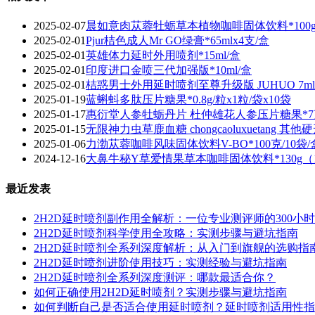
2025-02-07
晨如意肉苁蓉牡蛎草本植物咖啡固体饮料*100g（
2025-02-01
Pjur桔色成人Mr GO绿膏*65mlx4支/盒
2025-02-01
英雄体力延时外用喷剂*15ml/盒
2025-02-01
印度进口金喷三代加强版*10ml/盒
2025-02-01
桔惑男士外用延时喷剂至尊升级版 JUHUO 7ml
2025-01-19
蓝蝌蚪多肽压片糖果*0.8g/粒x1粒/袋x10袋
2025-01-17
惠衍堂人参牡蛎丹片 杜仲雄花人参压片糖果*7克（
2025-01-15
无限神力虫草鹿血糖 chongcaoluxuetang 其他
2025-01-06
​力渤苁蓉咖啡风味固体饮料V-BO*100克/10袋/
2024-12-16
大鼻牛秘Y草爱情果草本咖啡固体饮料*130g（13
最近发表
2H2D延时喷剂副作用全解析：一位专业测评师的300小
2H2D延时喷剂科学使用全攻略：实测步骤与避坑指南
2H2D延时喷剂全系列深度解析：从入门到旗舰的选购指
2H2D延时喷剂进阶使用技巧：实测经验与避坑指南
2H2D延时喷剂全系列深度测评：哪款最适合你？
如何正确使用2H2D延时喷剂？实测步骤与避坑指南
如何判断自己是否适合使用延时喷剂？延时喷剂适用性指