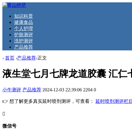
知识科普
健康食品
个人护理
护肤测评
洗护测评
产品推荐
›
首页
›
产品推荐
›
正文
液生堂七月七牌龙道胶囊 汇仁七月
小牛测评
产品推荐
2024-12-03 22:39:06
2204
0
👉 想了解更多真实延时喷剂测评，可查看：
延时喷剂测评栏
󦘖
微信号