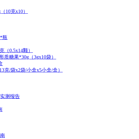
10克x10）
*瓶
0.5x14颗）
硬形质糖果*30g（3gx10袋）
盒
克/袋x2袋/小盒x5小盒/盒）
时实测报告
南
南