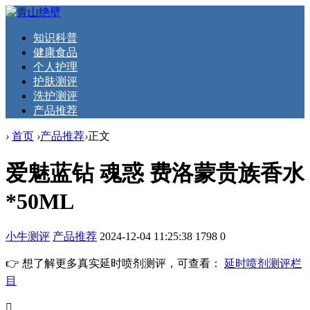
知识科普
健康食品
个人护理
护肤测评
洗护测评
产品推荐
›
首页
›
产品推荐
›
正文
爱魅蓝钻 魂惑 费洛蒙贵族香水
*50ML
小牛测评
产品推荐
2024-12-04 11:25:38
1798
0
👉 想了解更多真实延时喷剂测评，可查看：
延时喷剂测评栏
目
󦘖