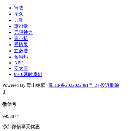
宵战
享久
力渤
惠衍堂
无限神力
壹小拾
爱情果
立必硬
蓝蝌蚪
APD
安太医
9919延时喷剂
Powered By 青山绝壁 |
冀ICP备2022022391号-2
|
投诉删除
󦘖
微信号
9958874
添加微信享受优惠