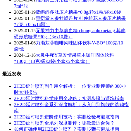
7ml*瓶
2025-01-19
蓝蝌蚪多肽压片糖果*0.8g/粒x1粒/袋x10袋
2025-01-17
惠衍堂人参牡蛎丹片 杜仲雄花人参压片糖果
*7克（0.5x14颗）
2025-01-15
无限神力虫草鹿血糖 chongcaoluxuetang 其他
硬形质糖果*30g（3gx10袋）
2025-01-06
​力渤苁蓉咖啡风味固体饮料V-BO*100克/10
袋/盒
2024-12-16
大鼻牛秘Y草爱情果草本咖啡固体饮料
*130g（13克/袋x2袋/小盒x5小盒/盒）
最近发表
2H2D延时喷剂副作用全解析：一位专业测评师的300小
时实测报告
2H2D延时喷剂科学使用全攻略：实测步骤与避坑指南
2H2D延时喷剂全系列深度解析：从入门到旗舰的选购指
南
2H2D延时喷剂进阶使用技巧：实测经验与避坑指南
2H2D延时喷剂全系列深度测评：哪款最适合你？
如何正确使用2H2D延时喷剂？实测步骤与避坑指南