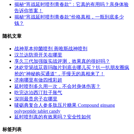
揭秘“宵战延时喷剂青春款”：它真的有用吗？亲身体验
告诉你答案！
揭秘“宵战延时喷剂青春款”价格真相，一瓶到底多少
钱？
随机文章
战神草本抑菌喷剂 善唯斯战神喷剂
汉兰达防滑开关在哪里
享久三代加强版实战评测，效果真的很好吗？
沐屹堂巭战苁蓉玛咖片到底去哪儿买？扒一扒朋友圈疯
抢的"神秘购买通道"，手慢无的真相来了！
济南哪里有做四维彩超
延时喷剂多久用一次，不会对身体伤害？
吃完达泊西汀肚子胀气
深圳最贵房子在哪里
唛砺典复合人参多肽压片糖果 Compound ginsang
polypeptide tablet candy
延时喷剂真的有效果吗？安全性如何
标签列表