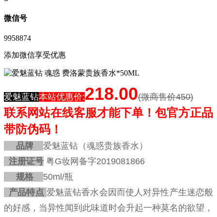
微信号
9958874
添加微信享受优惠
218.00
爱魅蓝钻
本站优惠价
:
(微商售价450)
联系网站在线客服才能下单！
包官方正品
带防伪码！
品牌
爱魅蓝钻（魂惑贵族香水）
注册证号
粤G妆网备字
2019081866
规格
50ml/瓶
产品特点
爱魅蓝钻香水会因而使人对异性产生迷恋般
的好感，当异性闻到此味道时会升起一种莫名的欲望，