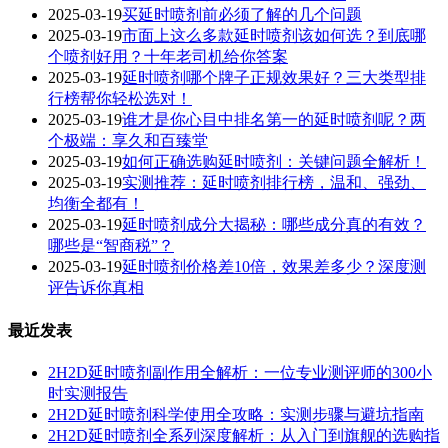
2025-03-19
买延时喷剂前必须了解的几个问题
2025-03-19
市面上这么多款延时喷剂该如何选？到底哪
个喷剂好用？十年老司机给你答案
2025-03-19
延时喷剂哪个牌子正规效果好？三大类型排
行榜帮你轻松选对！
2025-03-19
谁才是你心目中排名第一的延时喷剂呢？两
个极端：享久和百臻堂
2025-03-19
如何正确选购延时喷剂：关键问题全解析！
2025-03-19
实测推荐：延时喷剂排行榜，温和、强劲、
均衡全都有！
2025-03-19
延时喷剂成分大揭秘：哪些成分真的有效？
哪些是“智商税”？
2025-03-19
延时喷剂价格差10倍，效果差多少？深度测
评告诉你真相
最近发表
2H2D延时喷剂副作用全解析：一位专业测评师的300小
时实测报告
2H2D延时喷剂科学使用全攻略：实测步骤与避坑指南
2H2D延时喷剂全系列深度解析：从入门到旗舰的选购指