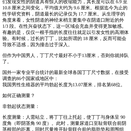
们发现女性的阴道具有惊人的收缩能力，其长度可以在 6.9 至
10.8 厘米之间变化，平均值大约为 9.6 厘米。根据迄今为止的
性学研究资料，阴道最长的记录仅为 17.7 厘米。从生理学的
角度来看，女性阴道的神经末梢主要集中在阴道口附近的外
1/3 段。在性兴奋状态下，这一区域会充血并变得更加敏感。
有趣的是，仅仅一根手指的长度往往就足以引发女性的高潮体
验。有时候，过长的丁丁，比如所谓的 18 厘米，反而可能会
导致不适感，因为撞击过于深入。
但作为中国男人，丁丁尺寸最好不小于13厘米，否则你就掉队
了。
国外一家专业平台统计的最新全球各国丁丁尺寸数据，在接受
调查的86个国家或地区中：
我国男性生殖器的平均勃起长度为13.07厘米，排名第68位。
如何正确测量？
非勃起状态测量：
长度测量：人需站立，将丁丁往上托起，使丁丁与身体呈 90
度角（即阴茎角 90 度）。此时，测量尿道口至耻骨联合前阴
茎根部的距离，同时尽量推开耻骨联合前的脂肪垫和周围组