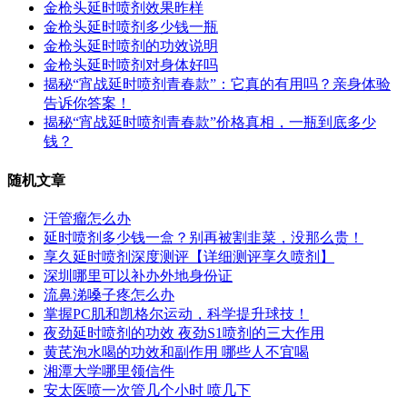
金枪头延时喷剂效果昨样
金枪头延时喷剂多少钱一瓶
金枪头延时喷剂的功效说明
金枪头延时喷剂对身体好吗
揭秘“宵战延时喷剂青春款”：它真的有用吗？亲身体验
告诉你答案！
揭秘“宵战延时喷剂青春款”价格真相，一瓶到底多少
钱？
随机文章
汗管瘤怎么办
延时喷剂多少钱一盒？别再被割韭菜，没那么贵！
享久延时喷剂深度测评【详细测评享久喷剂】
深圳哪里可以补办外地身份证
流鼻涕嗓子疼怎么办
掌握PC肌和凯格尔运动，科学提升球技！
夜劲延时喷剂的功效 夜劲S1喷剂的三大作用
黄芪泡水喝的功效和副作用 哪些人不宜喝
湘潭大学哪里领信件
安太医喷一次管几个小时 喷几下