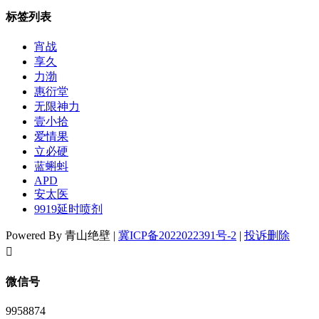
标签列表
宵战
享久
力渤
惠衍堂
无限神力
壹小拾
爱情果
立必硬
蓝蝌蚪
APD
安太医
9919延时喷剂
Powered By 青山绝壁 |
冀ICP备2022022391号-2
|
投诉删除
󦘖
微信号
9958874