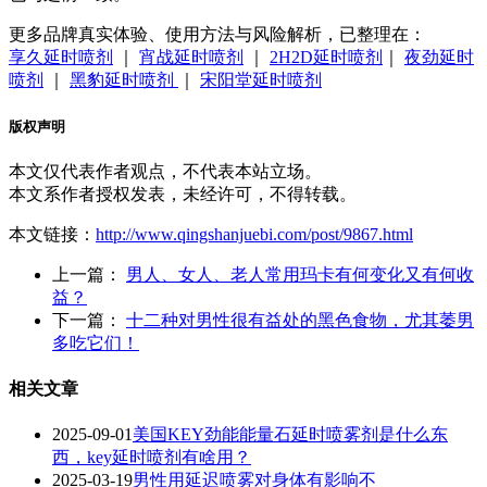
更多品牌真实体验、使用方法与风险解析，已整理在：
享久延时喷剂
｜
宵战延时喷剂
｜
2H2D延时喷剂
｜
夜劲延时
喷剂
｜
黑豹延时喷剂
｜
宋阳堂延时喷剂
版权声明
本文仅代表作者观点，不代表本站立场。
本文系作者授权发表，未经许可，不得转载。
本文链接：
http://www.qingshanjuebi.com/post/9867.html
上一篇：
男人、女人、老人常用玛卡有何变化又有何收
益？
下一篇：
十二种对男性很有益处的黑色食物，尤其萎男
多吃它们！
相关文章
2025-09-01
美国KEY劲能能量石延时喷雾剂是什么东
西，key延时喷剂有啥用？
2025-03-19
男性用延迟喷雾对身体有影响不