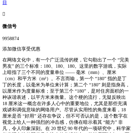
目
󦘖
微信号
9958874
添加微信享受优惠
在网络文化中，有一个广泛流传的梗，它勾勒出了一个 “完美
男友” 的三个标准：180、180、180。这里的数字游戏，实际
上暗指了三个不同的度量单位 —— 毫米（mm）、厘米
（cm）和平方米（m²）。不言而喻，第一个 “180” 指的是丁
丁的长度，以毫米为单位来计算；第二个 “180” 则是指身高，
以厘米作为度量标准；至于第三个 “180”，是对住房面积的一
种诙谐表述，以平方米来衡量。这个梗的流行，无疑反映出
18 厘米这一概念在许多人心中的重要地位，尤其是那些充满
戏谑和调侃意味的网络用户。尽管从实用性的角度来看，18
厘米是否 “好用” 还存在争议，但不可否认的是，这个数字在
视觉上给人一种强烈的冲击感，仿佛在暗示着其 “能力” 非
凡，令人印象深刻。在 20 世纪 90 年代的一项研究中，科学家