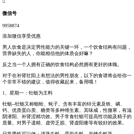
󦘖
微信号
9958874
添加微信享受优惠
男人饮食是决定男性能力的关键一环，一个饮食结构有问题，
营养缺失的人，你能相信他的体质会好嘛？
反之当一个人拥有正确的饮食结构必然拥有更好的体魄。
对于在补肾壮阳上有想法的男性朋友，以下的食谱将会给你一
个非常不错的建议，值得收藏起来，备用哦！
1、星期一：牡蛎为主料
牡蛎--牡蛎又称蛎蛤、蚝子。含有丰富的锌元素及铁、磷、
钙、优质蛋白质、糖类等多种维生素。其味咸，性微寒，有滋
阴潜阳、补肾涩精功效。男子常食牡蛎可提高性功能及精子的
质量。对男子遗精、虚劳乏损、肾虚阳痿等有较好的效果。
日常男性可以做：清蒸生蚝、蛋煎生蚝、炭烤生蚝等。