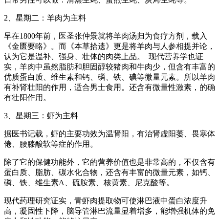
2、星期二：羊肉为主料
早在1800年前，医圣张仲景就将羊肉汤归为食疗方剂，载入
《金匮要略》。而《本草拾遗》更是将羊肉与人参相提并论，
认为它是温补、强身、壮体的肉类上品。 现代营养学也证
实，羊肉中虽然脂肪和胆固醇较猪肉和牛肉少，但含有丰富的
优质蛋白质、维生素和钙、磷、铁、碘等微量元素。所以羊肉
有补肾壮阳的作用，适合男士食用。还含有微量性激素，的确
有壮阳作用。
3、星期三：虾为主料
据医书记载，虾的主要功效为温肾阳，有治肾虚阳萎、畏寒体
倦、腰膝酸软等症的作用。
除了它的保健功能外，它的营养价值也是非常高的，不仅含有
蛋白质、脂肪、碳水化合物，还含有丰富的微量元素，如钙、
磷、铁、维生素A、硫胺素、核黄素、尼克酸等。
现代药理研究证实，青虾肉提取物可使淋巴液中蛋白浓度升
高，凝固性下降，脑导管淋巴流量显着增多，能增强机体的免