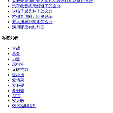
立必硬鹿血牡蛎人参片功效与作用及食用方法
汽车收音机天线断了怎么办
火疖子感染肿了怎么办
杭州九堡附近哪里好玩
来大姨妈外阴疼怎么办
潢川哪里有红灯区
标签列表
宵战
享久
力渤
惠衍堂
无限神力
壹小拾
爱情果
立必硬
蓝蝌蚪
APD
安太医
9919延时喷剂