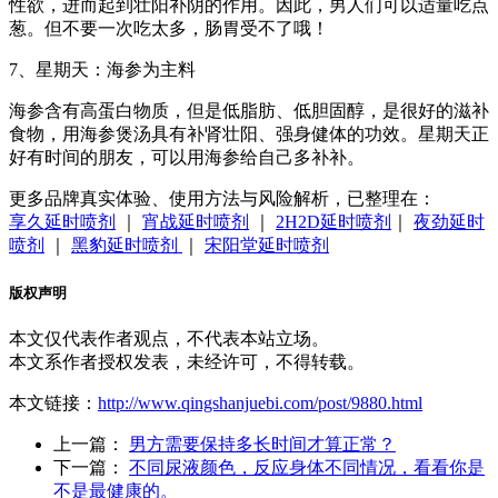
性欲，进而起到壮阳补阴的作用。因此，男人们可以适量吃点
葱。但不要一次吃太多，肠胃受不了哦！
7、星期天：海参为主料
海参含有高蛋白物质，但是低脂肪、低胆固醇，是很好的滋补
食物，用海参煲汤具有补肾壮阳、强身健体的功效。星期天正
好有时间的朋友，可以用海参给自己多补补。
更多品牌真实体验、使用方法与风险解析，已整理在：
享久延时喷剂
｜
宵战延时喷剂
｜
2H2D延时喷剂
｜
夜劲延时
喷剂
｜
黑豹延时喷剂
｜
宋阳堂延时喷剂
版权声明
本文仅代表作者观点，不代表本站立场。
本文系作者授权发表，未经许可，不得转载。
本文链接：
http://www.qingshanjuebi.com/post/9880.html
上一篇：
男方需要保持多长时间才算正常？
下一篇：
不同尿液颜色，反应身体不同情况，看看你是
不是最健康的。