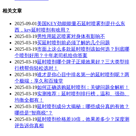
相关文章
2025-09-01
美国KEY劲能能量石延时喷雾剂是什么东
西，key延时喷剂有啥用？
2025-03-19
男性用延迟喷雾对身体有影响不
2025-03-19
买延时喷剂前必须了解的几个问题
2025-03-19
市面上这么多款延时喷剂该如何选？到底哪
个喷剂好用？十年老司机给你答案
2025-03-19
延时喷剂哪个牌子正规效果好？三大类型排
行榜帮你轻松选对！
2025-03-19
谁才是你心目中排名第一的延时喷剂呢？两
个极端：享久和百臻堂
2025-03-19
如何正确选购延时喷剂：关键问题全解析！
2025-03-19
实测推荐：延时喷剂排行榜，温和、强劲、
均衡全都有！
2025-03-19
延时喷剂成分大揭秘：哪些成分真的有效？
哪些是“智商税”？
2025-03-19
延时喷剂价格差10倍，效果差多少？深度测
评告诉你真相