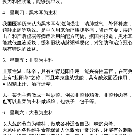
疫力和性功能，能够抗早衰。
4、星期四：黑木耳为主料
我国医学历来认为黑木耳有滋润强壮，清肺益气，补肾补虚，
镇静止痛等功效。是中医用来治疗腰腿疼痛，肾虚气虚，痔疮
出血和产后虚弱等病症常用的配方药物。据国外报道，黑木耳
能减低血液凝块，缓和冠状动脉粥样硬化，对预防和治疗冠心
病有特殊的效益。
5、星期五：韭菜为主料
韭菜性温，味辛，具有补肾起阳作用，能兴奋性器官，在药典
上有“起阳草”之称，而且本身韭菜微酸，具有酸敛固涩作用，
可固精止汗、治疗遗精。
以韭菜为主料做成一种炒菜。例如韭菜炒鸡蛋、韭菜炒肉等，
也可以韭菜为主料做成馅，包饺子、包子等。
6、星期六：大葱为主料
以大葱的葱白为辅料，做成各种适合自己口味的菜肴。
大葱中的各种维生素能保证人体激素正常分泌，还能有效刺激