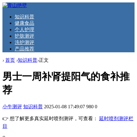
知识科普
健康食品
个人护理
护肤测评
洗护测评
产品推荐
›
首页
›
知识科普
›
正文
男士一周补肾提阳气的食补推
荐
小牛测评
知识科普
2025-01-08 17:49:07
980
0
👉 想了解更多真实延时喷剂测评，可查看：
延时喷剂测评栏
目