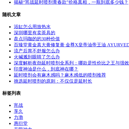
揭秘“宵战延时喷剂青春款”价格真相，一瓶到底多少钱？
随机文章
浴缸怎么用放热水
深圳哪里有卖茶具的
盘点玛咖的的30种价值
百臻堂黄金真大膏修复膏 金尊X皇帝油帝王油 AYURVEDIC C
流产后胃不舒服怎么办
火碱溅到眼睛了怎么办
深度解析夜劲延时喷剂全系列：哪款是性价比之王与强效
印度神油是什么，到底神在哪？
延时喷剂会有麻木感吗？麻木感低的喷剂推荐
挑选延时喷剂的原则：不仅仅是延时长
标签列表
宵战
享久
力渤
惠衍堂