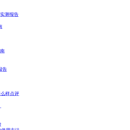
时实测报告
南
南
报告
怎么样点评
？
势