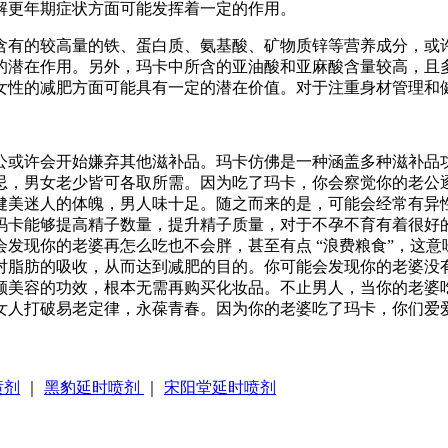
解更年期症状方面可能发挥着一定的作用。
含有的较高量的铁、蛋白质、氨基酸、矿物质锌等营养成分，或
的潜在作用。另外，玛卡中所含的亚油酸和亚麻酸含量较高，且
女性的减肥方面可能具有一定的潜在价值。对于注重身材管理和
公或许会开始嫌弃其他滋补品。玛卡仿佛是一种涵盖多种滋补品
忌，男女老少皆可各取所需。因为吃了玛卡，你会察觉你的老公
健美迷人的体魄，男人味十足。随之而来的是，可能会经常有异
玛卡能够提高精子数量，提升精子质量，对于不孕不育有着很好
发现你的老婆再怎么吃也不会胖，甚至有点 “浪费粮食”，这
对脂肪的吸收，从而达到减肥的目的。你可能会发现你的老婆没
颜美容的功效，根本无需再购买化妆品。不止男人，当你的老婆
人打破易老定律，永葆青春。因为你的老婆吃了玛卡，你们爱爱
喷剂
｜
黑豹延时喷剂
｜
宋阳堂延时喷剂