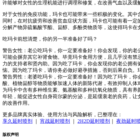
许能够对女性的生理机能进行调理和修复，在改善气血以及缓
对于女性的免疫功能，玛卡也可能带来一些积极的变化。其中
同时，在对抗疲劳和改善贫血症状方面，玛卡也可能有着一定
分解产物异硫氰酸苄酯、甾醇、多酚类物质等，这使得玛卡在
吃玛卡前想清楚，你的另一半准备好了吗？
警告女性：老公吃玛卡，你一定要准备好！你会发现，你的老
可能会摒弃其它补肾食物。毕竟玛卡食用方便，且几乎没有禁
力的支持者和贤内助。因为吃了玛卡，你会发现你的老公拥有
恼。因为吃了玛卡，请你务必做好避孕措施，否则后果自负。
警告男性：老婆吃玛卡，你一定要准备好！因为吃了玛卡，你会
酸、植物甾醇等物质能够加速人体的新陈代谢，有效抑制人体
为玛卡中含有多种维生素、氨基酸和多种抗氧化物质，具有养
年轻，能促进女性自身荷尔蒙的分泌，是延缓衰老的良药，让女
的改善作用。
更多品牌真实体验、使用方法与风险解析，已整理在：
享久延时喷剂
｜
宵战延时喷剂
｜
2H2D延时喷剂
｜
夜劲延时
版权声明