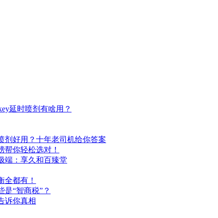
ey延时喷剂有啥用？
喷剂好用？十年老司机给你答案
榜帮你轻松选对！
极端：享久和百臻堂
衡全都有！
是“智商税”？
告诉你真相