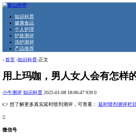
知识科普
健康食品
个人护理
护肤测评
洗护测评
产品推荐
›
首页
›
知识科普
›
正文
用上玛咖，男人女人会有怎样
小牛测评
知识科普
2025-01-08 18:06:47
939
0
👉 想了解更多真实延时喷剂测评，可查看：
延时喷剂测评栏
󦘖
微信号