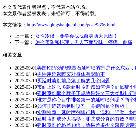
本文仅代表作者观点，不代表本站立场。
本文系作者授权发表，未经许可，不得转载。
本文链接：
http://www.qingshanjuebi.com/post/9896.html
上一篇：
女性冷淡，要学会找找自身两大原因！
下一篇：
怎么预防和护理，男人下面异味、瘙痒、刺痛
相关文章
2025-09-01
美国KEY劲能能量石延时喷雾剂是什么东西，k
2025-03-19
男性用延迟喷雾对身体有影响不
2025-03-19
买延时喷剂前必须了解的几个问题
2025-03-19
市面上这么多款延时喷剂该如何选？到底哪个
2025-03-19
延时喷剂哪个牌子正规效果好？三大类型排行
2025-03-19
谁才是你心目中排名第一的延时喷剂呢？两个
2025-03-19
如何正确选购延时喷剂：关键问题全解析！
2025-03-19
实测推荐：延时喷剂排行榜，温和、强劲、均
2025-03-19
延时喷剂成分大揭秘：哪些成分真的有效？哪些
2025-03-19
延时喷剂价格差10倍，效果差多少？深度测评