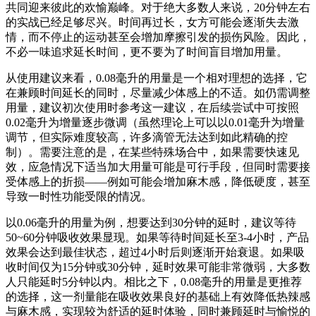
共同迎来彼此的欢愉巅峰。对于绝大多数人来说，20分钟左右
的实战已经足够尽兴。时间再过长，女方可能会逐渐失去激
情，而不停止的运动甚至会增加摩擦引发的损伤风险。因此，
不必一味追求延长时间，更不要为了时间盲目增加用量。
从使用建议来看，0.08毫升的用量是一个相对理想的选择，它
在兼顾时间延长的同时，尽量减少体感上的不适。如仍需调整
用量，建议初次使用时参考这一建议，在后续尝试中可按照
0.02毫升为增量逐步微调（虽然理论上可以以0.01毫升为增量
调节，但实际难度较高，许多滴管无法达到如此精确的控
制）。需要注意的是，在某些特殊场合中，如果需要快速见
效，应急情况下适当加大用量可能是可行手段，但同时需要接
受体感上的折损——例如可能会增加麻木感，降低硬度，甚至
导致一时性功能受限的情况。
以0.06毫升的用量为例，想要达到30分钟的延时，建议等待
50~60分钟吸收效果显现。如果等待时间延长至3-4小时，产品
效果会达到最佳状态，超过4小时后则逐渐开始衰退。如果吸
收时间仅为15分钟或30分钟，延时效果可能非常微弱，大多数
人只能延时5分钟以内。相比之下，0.08毫升的用量是更推荐
的选择，这一剂量能在吸收效果良好的基础上有效降低热辣感
与麻木感，实现较为舒适的延时体验，同时兼顾延时与愉悦的