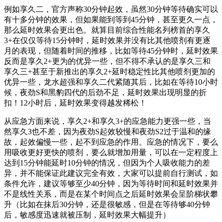
例如享久二，官方声称30分钟起效，虽然30分钟等待确实可以
有十多分钟的效果，但如果能到等到45分钟，甚至更久一点，
那么延时效果会更出色。就算目前综合性能名列榜首的享久
3+在仅仅等待15分钟时，延时效果并没有比其他喷剂有更逐
月的表现，但随着时间的推移，比如等待45分钟时，延时效果
反而是享久2+更为的优异一些，但不得不承认的是享久三和
享久三+甚至于新推出的享久2+延时稳定性比其他喷剂更加的
优异一些，龙水超强和享久二代紧随其后，比如在等待10小时
候，夜劲S和黑豹四代的后劲不足，延时效果出现明显的折
扣！12小时后，延时效果变得越发稀松！
从应急方面来说，享久2+和享久3+的应急能力更强一些，当
然享久3也不差，因为夜劲S起效较慢和夜劲S2过于温和的缘
故，起效偏慢一些，起不到应急的作用。应急的情况下，要么
用吸收更好更快的喷剂，要么就增加用量，可以在一定程度上
达到15分钟能延时10分钟的情况，但因为个人吸收能力的差
异，并不能保证此建议完全有效，大家可以提前自行测试，如
条件允许，建议等够至少40分钟，因为等待时间和延时效果并
不是线性关系，而是在某个时间点之后延时效果会呈阶梯状攀
升（比如在抹后30分钟，还是很敏感，但是在等待够40分钟
后，敏感度迅速就被压制，延时效果大幅提升）