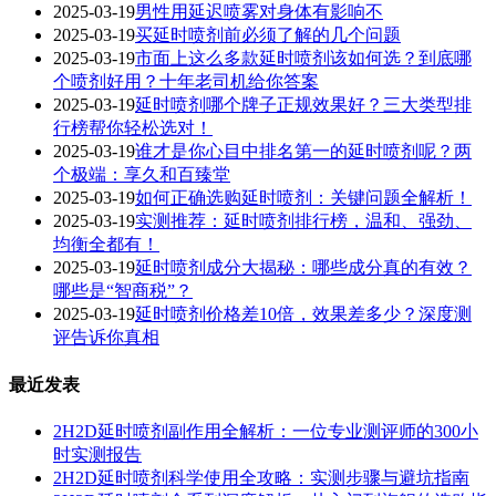
2025-03-19
男性用延迟喷雾对身体有影响不
2025-03-19
买延时喷剂前必须了解的几个问题
2025-03-19
市面上这么多款延时喷剂该如何选？到底哪
个喷剂好用？十年老司机给你答案
2025-03-19
延时喷剂哪个牌子正规效果好？三大类型排
行榜帮你轻松选对！
2025-03-19
谁才是你心目中排名第一的延时喷剂呢？两
个极端：享久和百臻堂
2025-03-19
如何正确选购延时喷剂：关键问题全解析！
2025-03-19
实测推荐：延时喷剂排行榜，温和、强劲、
均衡全都有！
2025-03-19
延时喷剂成分大揭秘：哪些成分真的有效？
哪些是“智商税”？
2025-03-19
延时喷剂价格差10倍，效果差多少？深度测
评告诉你真相
最近发表
2H2D延时喷剂副作用全解析：一位专业测评师的300小
时实测报告
2H2D延时喷剂科学使用全攻略：实测步骤与避坑指南