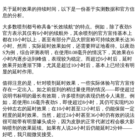
关于延时效果的持续时间，以下是一份基于实测数据和官方信
息的分析。
大多数喷剂都号称具备“长效续航”的特点。例如，除了夜劲S
官方表示其仅有6小时的续航外，其余喷剂的官方宣传基本上
都在10小时以上，甚至有部分产品大胆宣称可持续效果长达36
小时。然而，实际延时效果如何，还需要辩证地看待。以夜劲
S为例，综合评测表明，在使用0.08毫升的情况下，其效果在6
小时内逐步达到峰值，表现较为稳定。而超过6小时后，延时
效果开始逐渐下降，尤其是超过10小时后，基本上已经没有明
显的延时作用。
值得注意的是，针对喷剂延时效果，一些实际体验与官方宣传
存在一定出入。如之前提到的稍过量使用的情况——即使超过
说明书标明的最长有效期，许多喷剂的表现仍然令人满意。例
如，若使用0.16毫升夜劲S，即使超过8小时，其仍可实现约20
分钟左右的延时效果；在10小时甚至12小时后，仍能保留一定
程度的延时效果。当然，超过24小时甚至36小时仍有效的说法
很可能带有明显噱头成分，因为皮肤的正常代谢过程会极大影
响喷剂的效果延续。如果有人说24小时后仍能延时2分钟——
好吧，我只能微笑接受。