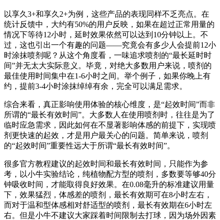
以享久3+和享久2+为例，这些产品的表现同样不乏亮点。在
统计反馈中，大约有50%的用户反映，如果在超过正常用量的
情况下等待12小时，延时效果依然可以达到10分钟以上。不
过，这也引出一个有趣的问题——究竟会有多少人会提前12小
时涂抹喷剂呢？从这个角度看，一味追求喷剂的“最长延时时
间”并无太大实际意义。毕竟，对绝大多数用户来说，喷剂的
最佳使用时间集中在1-6小时之间。举个例子，如果你晚上有
约，提前3-4小时涂抹绰绰有余，完全可以满足需求。
综合来看，真正影响使用体验的核心维度，是“起效时间”而非
所谓的“最长有效时间”。大多数人在使用喷剂时，往往是为了
临时应急需求，因此如何在不显著影响体感的前提下，实现喷
剂更快速的起效，才是用户最关心的问题。简单来说，喷剂
的“起效时间”重要性远大于所谓“最长有效时间”。
很多官方教程建议的起效时间和最长有效时间，只能作为参
考，以小牛实验结论，纯植物配方型的喷剂，多数要等够40分
钟吸收时间，才能取得良好效果。在0.08毫升的标准建议用量
下，效果猛烈，体感差的喷剂，最长有效期可在8小时左右，
而对于温和型体感相对舒适型的喷剂，最长有效期在6小时左
右。但是小牛不建议大家踩着时间限制去打球，因为场外因素