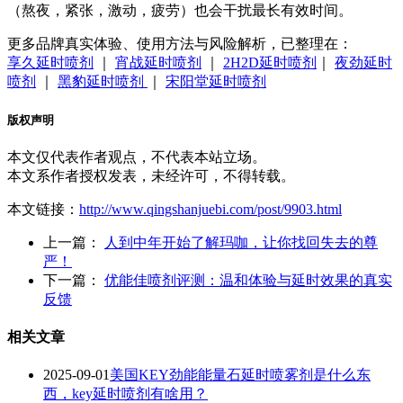
（熬夜，紧张，激动，疲劳）也会干扰最长有效时间。
更多品牌真实体验、使用方法与风险解析，已整理在：
享久延时喷剂
｜
宵战延时喷剂
｜
2H2D延时喷剂
｜
夜劲延时
喷剂
｜
黑豹延时喷剂
｜
宋阳堂延时喷剂
版权声明
本文仅代表作者观点，不代表本站立场。
本文系作者授权发表，未经许可，不得转载。
本文链接：
http://www.qingshanjuebi.com/post/9903.html
上一篇：
人到中年开始了解玛咖，让你找回失去的尊
严！
下一篇：
优能佳喷剂评测：温和体验与延时效果的真实
反馈
相关文章
2025-09-01
美国KEY劲能能量石延时喷雾剂是什么东
西，key延时喷剂有啥用？