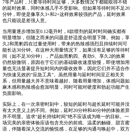
7等产品时，只要等待时间足够，大多数情况下都能取得不错
的延时效果，同时体感几乎不受影响。但如果等待时间不足20
分钟，即使是像享久3+和2+这样效果较强的产品，延时效果
也只能说是差强人意。
当用量逐步增加至0.12毫升时，8款喷剂的延时时间确实都有
明显增加，但随之而来的问题是舒适度会明显下降。例如，享
久2和黑豹四在过量使用时，带来的热辣感强烈且持续时间可
能长达30分钟。在这种大用量情况下，如果没有足够的等待时
间（如不足30分钟），产品如黑豹四、夜劲S、享久2的效果
仍然较微弱，原因在于它们的基础吸收速度较慢，即使增加用
量也无法显著提升短时间内的吸收效率，因此它们并不适合作
为快速见效的“应急工具”。虽然用量与延时时间呈正相关关
系，但用量越大并不意味着越好。随着用量增加，体感问题如
麻木感和热辣感会愈加明显，同时可能对硬度和勃起功能产生
负面影响。
实际上，在一次亲密时刻中，较短的延时与超长延时可能并没
有太大意义上的不同。例如，延时20分钟和40分钟的体验差异
并不明显。追求“超长持续时间”绝不应该成为唯一的目标。一
场完美的亲密体验应该包含充分的前戏、温柔的触碰、甜言蜜
语，伴随着深入交流的愉悦感，在足够的沟通与唤起中，双方