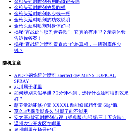
金枪头延时喷剂有用吗值得买吗
金枪头延时喷剂效果昨样
金枪头延时喷剂多少钱一瓶
金枪头延时喷剂的功效说明
金枪头延时喷剂对身体好吗
揭秘“宵战延时喷剂青春款”：它真的有用吗？亲身体验
告诉你答案！
揭秘“宵战延时喷剂青春款”价格真相，一瓶到底多少
钱？
随机文章
APD小钢炮延时喷剂 aperfect day MENS TOPICAL
SPRAY
武川属于哪里
如何辨别真假早泄？2分钟不到，选择什么延时喷剂效果
好？
慈养堂劲能修护膏 XXXXL劲能修赋精华膏 60g*瓶
享久3代保质期多久 过期了能不能用
安太医3款延时喷剂点评（经典版/加强版/三十五方味）
温州农业开发区在哪里
泉州哪里夜场最好玩