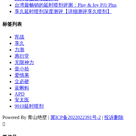
台湾最畅销的延时喷剂评测：Play & Joy PJ1 Plus
享久延时喷剂深度测评【详细测评享久喷剂】
标签列表
宵战
享久
力渤
惠衍堂
无限神力
壹小拾
爱情果
立必硬
蓝蝌蚪
APD
安太医
9919延时喷剂
Powered By 青山绝壁 |
冀ICP备2022022391号-2
|
投诉删除
󦘖