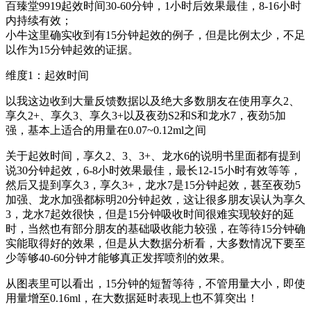
百臻堂9919起效时间30-60分钟，1小时后效果最佳，8-16小时
内持续有效；
小牛这里确实收到有15分钟起效的例子，但是比例太少，不足
以作为15分钟起效的证据。
维度1：起效时间
以我这边收到大量反馈数据以及绝大多数朋友在使用享久2、
享久2+、享久3、享久3+以及夜劲S2和S和龙水7，夜劲5加
强，基本上适合的用量在0.07~0.12ml之间
关于起效时间，享久2、3、3+、龙水6的说明书里面都有提到
说30分钟起效，6-8小时效果最佳，最长12-15小时有效等等，
然后又提到享久3，享久3+，龙水7是15分钟起效，甚至夜劲5
加强、龙水加强都标明20分钟起效，这让很多朋友误认为享久
3，龙水7起效很快，但是15分钟吸收时间很难实现较好的延
时，当然也有部分朋友的基础吸收能力较强，在等待15分钟确
实能取得好的效果，但是从大数据分析看，大多数情况下要至
少等够40-60分钟才能够真正发挥喷剂的效果。
从图表里可以看出，15分钟的短暂等待，不管用量大小，即使
用量增至0.16ml，在大数据延时表现上也不算突出！