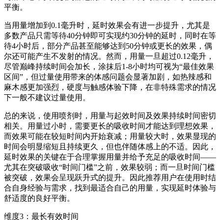
平衡。
当用量增加到0.1毫升时，延时效果会有进一步提升，尤其是
多数产品只需等待40分钟即可实现约30分钟的延时，同时在等
待4小时后，部分产品甚至能够达到50分钟或更长的效果，偶
尔还可能产生不发射的情况。然而，用量一旦超过0.12毫升，
尽管巅峰持续时间会加长，涂抹后1-8小时均可视为“最佳效果
区间”，但过量使用带来的体感问题会显著加剧，如热辣感和
麻木感更加强烈，硬度与触感体验下降，在非特殊需求的情况
下一般不建议过量使用。
总的来说，使用喷剂时，用量与起效时间及效果持续时间密切
相关。用量过小时，需要更长的吸收时间才能达到理想效果，
而效果可能在较短时间内开始衰减；用量较大时，效果显现的
时间会明显缩短且持续更久，但也伴随体感上的不适。因此，
延时效果的关键在于合理掌握用量并给予充足的吸收时间——
尤其在突破吸收“时间门槛”之前，效果较弱；而一旦时间门槛
被突破，效果会呈现跃升式的提升。因此推荐用户在使用时结
合自身经验与需求，找到最适合自己的用量，实现延时体验与
舒适度的良好平衡。
维度3：最长有效时间