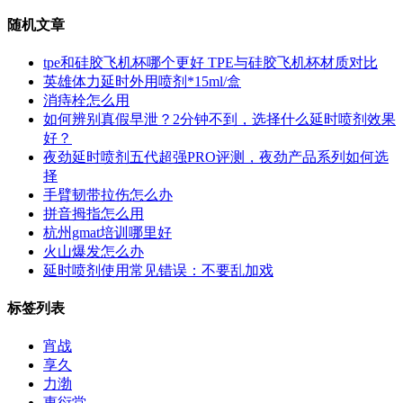
随机文章
tpe和硅胶飞机杯哪个更好 TPE与硅胶飞机杯材质对比
英雄体力延时外用喷剂*15ml/盒
消痔栓怎么用
如何辨别真假早泄？2分钟不到，选择什么延时喷剂效果
好？
夜劲延时喷剂五代超强PRO评测，夜劲产品系列如何选
择
手臂韧带拉伤怎么办
拼音拇指怎么用
杭州gmat培训哪里好
火山爆发怎么办
延时喷剂使用常见错误：不要乱加戏
标签列表
宵战
享久
力渤
惠衍堂