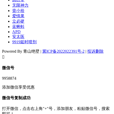
无限神力
壹小拾
爱情果
立必硬
蓝蝌蚪
APD
安太医
9919延时喷剂
Powered By 青山绝壁 |
冀ICP备2022022391号-2
|
投诉删除
󦘖
微信号
9958874
添加微信享受优惠
微信号复制成功
打开微信，点击右上角"+"号，添加朋友，粘贴微信号，搜索
即可！