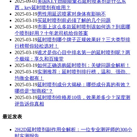
2025-09-01
美国KEY劲能能量石延时喷雾剂是什么东
西，key延时喷剂有啥用？
2025-03-19
男性用延迟喷雾对身体有影响不
2025-03-19
买延时喷剂前必须了解的几个问题
2025-03-19
市面上这么多款延时喷剂该如何选？到底哪
个喷剂好用？十年老司机给你答案
2025-03-19
延时喷剂哪个牌子正规效果好？三大类型排
行榜帮你轻松选对！
2025-03-19
谁才是你心目中排名第一的延时喷剂呢？两
个极端：享久和百臻堂
2025-03-19
如何正确选购延时喷剂：关键问题全解析！
2025-03-19
实测推荐：延时喷剂排行榜，温和、强劲、
均衡全都有！
2025-03-19
延时喷剂成分大揭秘：哪些成分真的有效？
哪些是“智商税”？
2025-03-19
延时喷剂价格差10倍，效果差多少？深度测
评告诉你真相
最近发表
2H2D延时喷剂副作用全解析：一位专业测评师的300小
时实测报告