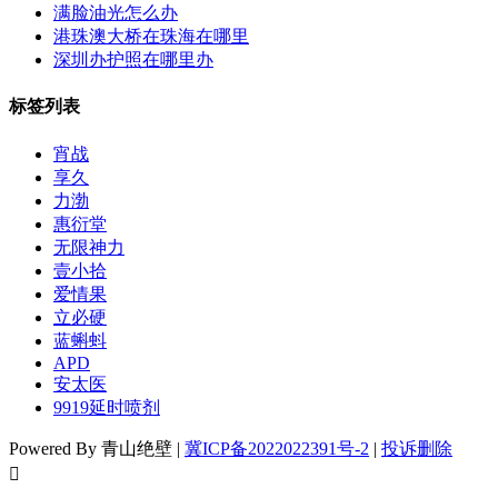
满脸油光怎么办
港珠澳大桥在珠海在哪里
深圳办护照在哪里办
标签列表
宵战
享久
力渤
惠衍堂
无限神力
壹小拾
爱情果
立必硬
蓝蝌蚪
APD
安太医
9919延时喷剂
Powered By 青山绝壁 |
冀ICP备2022022391号-2
|
投诉删除
󦘖