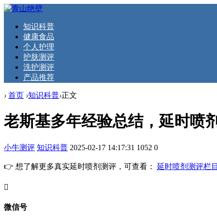
知识科普
健康食品
个人护理
护肤测评
洗护测评
产品推荐
›
首页
›
知识科普
›
正文
老斯基多年经验总结，延时喷
小牛测评
知识科普
2025-02-17 14:17:31
1052
0
👉 想了解更多真实延时喷剂测评，可查看：
延时喷剂测评栏
󦘖
微信号