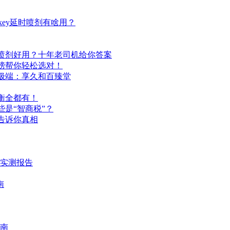
ey延时喷剂有啥用？
喷剂好用？十年老司机给你答案
榜帮你轻松选对！
极端：享久和百臻堂
衡全都有！
是“智商税”？
告诉你真相
时实测报告
南
南