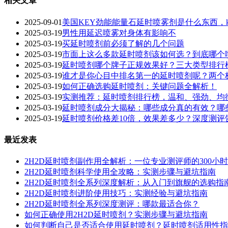
相关文章
2025-09-01
美国KEY劲能能量石延时喷雾剂是什么东西，k
2025-03-19
男性用延迟喷雾对身体有影响不
2025-03-19
买延时喷剂前必须了解的几个问题
2025-03-19
市面上这么多款延时喷剂该如何选？到底哪个
2025-03-19
延时喷剂哪个牌子正规效果好？三大类型排行
2025-03-19
谁才是你心目中排名第一的延时喷剂呢？两个
2025-03-19
如何正确选购延时喷剂：关键问题全解析！
2025-03-19
实测推荐：延时喷剂排行榜，温和、强劲、均
2025-03-19
延时喷剂成分大揭秘：哪些成分真的有效？哪些
2025-03-19
延时喷剂价格差10倍，效果差多少？深度测评
最近发表
2H2D延时喷剂副作用全解析：一位专业测评师的300小
2H2D延时喷剂科学使用全攻略：实测步骤与避坑指南
2H2D延时喷剂全系列深度解析：从入门到旗舰的选购指
2H2D延时喷剂进阶使用技巧：实测经验与避坑指南
2H2D延时喷剂全系列深度测评：哪款最适合你？
如何正确使用2H2D延时喷剂？实测步骤与避坑指南
如何判断自己是否适合使用延时喷剂？延时喷剂适用性指