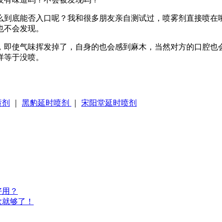
么到底能否入口呢？我和很多朋友亲自测试过，喷雾剂直接喷在
也不会发现。
，即使气味挥发掉了，自身的也会感到麻木，当然对方的口腔也
样等于没喷。
喷剂
｜
黑豹延时喷剂
｜
宋阳堂延时喷剂
好用？
款就够了！