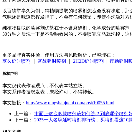
以百臻堂享久为例，纯植物提取的喷雾剂怎么会没有味道，那
气味还是味道都挥发掉了，不会有任何残留，即使不洗澡对方
纯植物提取的喷雾剂优势在于不含麻醉剂，化学成分的喷雾剂
30分钟之后洗一下是不影响效果的，不要喷完立马就洗掉，这
更多品牌真实体验、使用方法与风险解析，已整理在：
享久延时喷剂
｜
宵战延时喷剂
｜
2H2D延时喷剂
｜
夜劲延时
版权声明
本文仅代表作者观点，不代表本站立场。
本文系作者授权发表，未经许可，不得转载。
本文链接：
http://www.qingshanjuebi.com/post/10055.html
上一篇：
市面上这么多款喷剂该如何选？到底哪个喷剂
下一篇：
2025十大名牌延时喷剂排行榜，买喷剂看这10