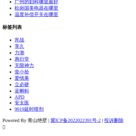
广州的妇科哪里最好
松岗国美电器在哪里
温度补偿开关在哪里
标签列表
宵战
享久
力渤
惠衍堂
无限神力
壹小拾
爱情果
立必硬
蓝蝌蚪
APD
安太医
9919延时喷剂
Powered By 青山绝壁 |
冀ICP备2022022391号-2
|
投诉删除
󦘖