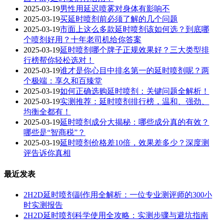
2025-03-19
男性用延迟喷雾对身体有影响不
2025-03-19
买延时喷剂前必须了解的几个问题
2025-03-19
市面上这么多款延时喷剂该如何选？到底哪
个喷剂好用？十年老司机给你答案
2025-03-19
延时喷剂哪个牌子正规效果好？三大类型排
行榜帮你轻松选对！
2025-03-19
谁才是你心目中排名第一的延时喷剂呢？两
个极端：享久和百臻堂
2025-03-19
如何正确选购延时喷剂：关键问题全解析！
2025-03-19
实测推荐：延时喷剂排行榜，温和、强劲、
均衡全都有！
2025-03-19
延时喷剂成分大揭秘：哪些成分真的有效？
哪些是“智商税”？
2025-03-19
延时喷剂价格差10倍，效果差多少？深度测
评告诉你真相
最近发表
2H2D延时喷剂副作用全解析：一位专业测评师的300小
时实测报告
2H2D延时喷剂科学使用全攻略：实测步骤与避坑指南