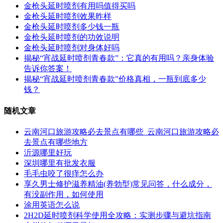
金枪头延时喷剂有用吗值得买吗
金枪头延时喷剂效果昨样
金枪头延时喷剂多少钱一瓶
金枪头延时喷剂的功效说明
金枪头延时喷剂对身体好吗
揭秘“宵战延时喷剂青春款”：它真的有用吗？亲身体验
告诉你答案！
揭秘“宵战延时喷剂青春款”价格真相，一瓶到底多少
钱？
随机文章
云南河口旅游攻略必去景点有哪些_云南河口旅游攻略必
去景点有哪些地方
沂源哪里好玩
深圳哪里有批发衣服
毛毛虫咬了很痒怎么办
享久男士修护滋养精油(养勃型)常见问答，什么成分，
有没副作用，如何使用
涂用英语怎么说
2H2D延时喷剂科学使用全攻略：实测步骤与避坑指南