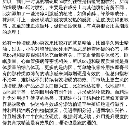
所以，我们平时说的增硬助bo喷剂往往是指植物型喷剂。所谓
的增硬助bo延时喷剂，主要是在成分上与其他喷剂有所不同，
比如添加了一些清凉刺激感的植物，如薄荷醇，绿茶等成分，
抹到叮叮上，会出现清凉感或微发热的感觉，让皮肤变得更敏
感，甚至加速血液循环，促进硬度恢复，有点类似女用高潮液
的原理！
还有一种增硬助bo类效果比较好的就是精油，比如享久男士精
油，过去，小牛对增硬助bo外用产品总是抱着怀疑的心态，毕
竟bo起和硬度跟海绵体充血量有关，而充血量跟身体状态、睡
眠质量、心血管疾病等密切相关，所以bo起和硬度质量就是身
体质量的综合体现，更多的是内因，简单地依靠外用按摩膏带
有的那种类似薄荷的清凉感来刺激增硬是有效的，但总归指标
不治本，难以达不到持续有效增硬的功效。而市场上更主流的
助增硬助bo产品还是以口服为主，比如他达拉非、伐地那非、
西地那非等，长期服用会有副作用，并形成药物依赖。而精油
作为外用提升硬度的品类，其精油小分子结构比按摩修复膏更
容易被吸收，快速将有效成分渗透输送至生殖细胞进行滋养，
并利用精油所含的植物激素，促进睾酮分泌，进而增加兴裕，
并且增强小牛牛的站立硬度。根据测试反馈，外用提升硬度的
修复膏或精油是有效果的，理论也是跑的通的。