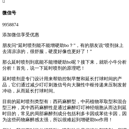
󦘖
微信号
9958874
添加微信享受优惠
朋友问“延时喷剂能不能增硬助bo？”，有的朋友说“喷剂抹上
去清凉凉的，很舒服，硬度好像也更好了！”
那么延时喷剂到底能不能增硬助bo呢？接下来，就听小牛分析
分析！首先，说一下延时喷剂的原理吧！
延时喷剂是专门设计用来帮助控制早蟹和延长打球时间的产
品，它们通过减少叮叮刺激信号向大脑性中枢传递来压制发射
冲动，从而延长打球时间。
目前的延时喷剂类型有：西药麻醉型，中药植物萃取型和混合
型三种，其中西药麻醉性是通过麻醉叮叮神经细胞从而达到延
时目的，常见的局部麻醉剂成分包括利多卡因或苯佐卡因，因
为这些药物麻醉感太强，所以很难起到增硬助bo作用！