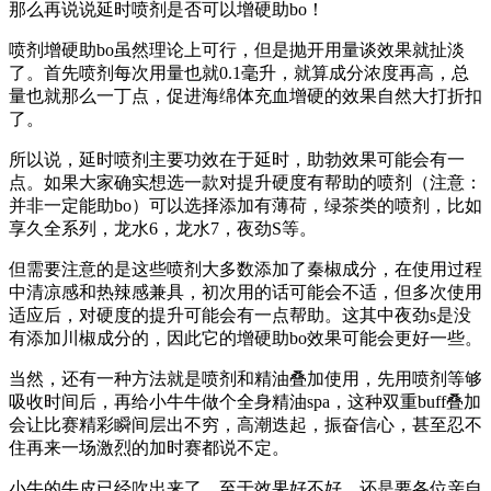
那么再说说延时喷剂是否可以增硬助bo！
喷剂增硬助bo虽然理论上可行，但是抛开用量谈效果就扯淡
了。首先喷剂每次用量也就0.1毫升，就算成分浓度再高，总
量也就那么一丁点，促进海绵体充血增硬的效果自然大打折扣
了。
所以说，延时喷剂主要功效在于延时，助勃效果可能会有一
点。如果大家确实想选一款对提升硬度有帮助的喷剂（注意：
并非一定能助bo）可以选择添加有薄荷，绿茶类的喷剂，比如
享久全系列，龙水6，龙水7，夜劲S等。
但需要注意的是这些喷剂大多数添加了秦椒成分，在使用过程
中清凉感和热辣感兼具，初次用的话可能会不适，但多次使用
适应后，对硬度的提升可能会有一点帮助。这其中夜劲s是没
有添加川椒成分的，因此它的增硬助bo效果可能会更好一些。
当然，还有一种方法就是喷剂和精油叠加使用，先用喷剂等够
吸收时间后，再给小牛牛做个全身精油spa，这种双重buff叠加
会让比赛精彩瞬间层出不穷，高潮迭起，振奋信心，甚至忍不
住再来一场激烈的加时赛都说不定。
小牛的牛皮已经吹出来了，至于效果好不好，还是要各位亲自