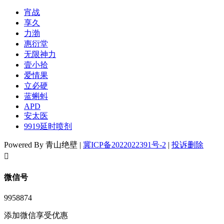
宵战
享久
力渤
惠衍堂
无限神力
壹小拾
爱情果
立必硬
蓝蝌蚪
APD
安太医
9919延时喷剂
Powered By 青山绝壁 |
冀ICP备2022022391号-2
|
投诉删除
󦘖
微信号
9958874
添加微信享受优惠