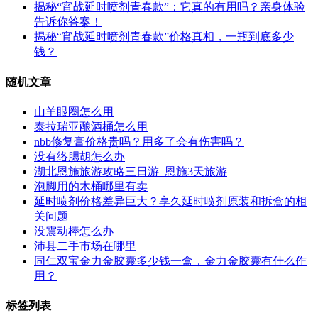
揭秘“宵战延时喷剂青春款”：它真的有用吗？亲身体验
告诉你答案！
揭秘“宵战延时喷剂青春款”价格真相，一瓶到底多少
钱？
随机文章
山羊眼圈怎么用
泰拉瑞亚酿酒桶怎么用
nbb修复膏价格贵吗？用多了会有伤害吗？
没有络腮胡怎么办
湖北恩施旅游攻略三日游_恩施3天旅游
泡脚用的木桶哪里有卖
延时喷剂价格差异巨大？享久延时喷剂原装和拆盒的相
关问题
没震动棒怎么办
沛县二手市场在哪里
同仁双宝金力金胶囊多少钱一盒，金力金胶囊有什么作
用？
标签列表