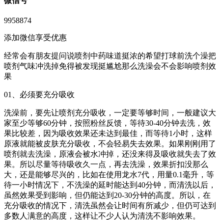
微信号
9958874
添加微信享受优惠
经常会有朋友提问说喷剂中药味道挺浓的希望打球前洗个澡把
喷剂气味冲洗掉免得被发现挺尴尬那么洗澡会不会影响喷剂效
果
01、必须要充分吸收
洗澡前，要先让喷剂充分吸收，一定要等够时间，一般建议大
家至少等够60分钟，按照粉丝反馈，等待30-40分钟去洗，效
果比较差，因为吸收效果还未达到最佳，而等待1小时，这样
原液就能被皮肤充分吸收，不会轻易失去效果。如果刚刚用了
喷剂就去洗澡，原液会被水冲掉，还没来得及吸收就失去了效
果。所以尽量等待吸收久一点，再去洗澡，效果折扣没那么
大，还是能够尽兴的，比如在使用龙水7代，用量0.1毫升，等
待一小时情况下，不洗澡的延时能达到40分钟，而清洗以后，
虽然效果受到影响，但仍能达到20-30分钟的高度。所以，在
充分吸收的情况下，清洗虽然会让时间有所减少，但仍可达到
多数人满意的高度，这样让不少人认为清洗不影响效果。