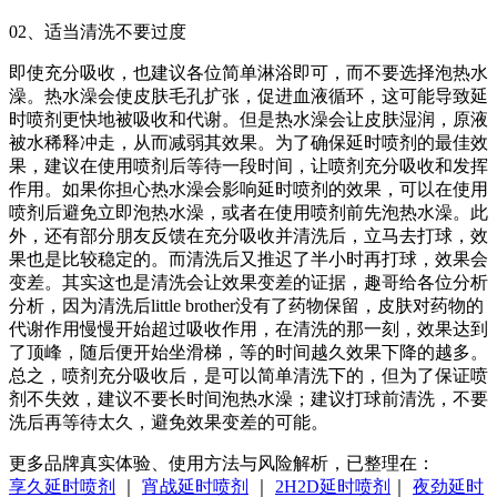
02、适当清洗不要过度
即使充分吸收，也建议各位简单淋浴即可，而不要选择泡热水
澡。热水澡会使皮肤毛孔扩张，促进血液循环，这可能导致延
时喷剂更快地被吸收和代谢。但是热水澡会让皮肤湿润，原液
被水稀释冲走，从而减弱其效果。为了确保延时喷剂的最佳效
果，建议在使用喷剂后等待一段时间，让喷剂充分吸收和发挥
作用。如果你担心热水澡会影响延时喷剂的效果，可以在使用
喷剂后避免立即泡热水澡，或者在使用喷剂前先泡热水澡。此
外，还有部分朋友反馈在充分吸收并清洗后，立马去打球，效
果也是比较稳定的。而清洗后又推迟了半小时再打球，效果会
变差。其实这也是清洗会让效果变差的证据，趣哥给各位分析
分析，因为清洗后little brother没有了药物保留，皮肤对药物的
代谢作用慢慢开始超过吸收作用，在清洗的那一刻，效果达到
了顶峰，随后便开始坐滑梯，等的时间越久效果下降的越多。
总之，喷剂充分吸收后，是可以简单清洗下的，但为了保证喷
剂不失效，建议不要长时间泡热水澡；建议打球前清洗，不要
洗后再等待太久，避免效果变差的可能。
更多品牌真实体验、使用方法与风险解析，已整理在：
享久延时喷剂
｜
宵战延时喷剂
｜
2H2D延时喷剂
｜
夜劲延时