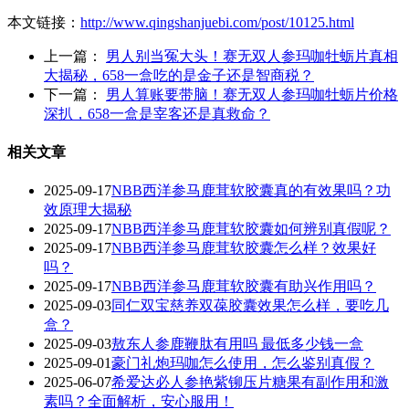
本文链接：
http://www.qingshanjuebi.com/post/10125.html
上一篇：
男人别当冤大头！赛无双人参玛咖牡蛎片真相
大揭秘，658一盒吃的是金子还是智商税？
下一篇：
男人算账要带脑！赛无双人参玛咖牡蛎片价格
深扒，658一盒是宰客还是真救命？
相关文章
2025-09-17
NBB西洋参马鹿茸软胶囊真的有效果吗？功
效原理大揭秘
2025-09-17
NBB西洋参马鹿茸软胶囊如何辨别真假呢？
2025-09-17
‌NBB西洋参马鹿茸软胶囊怎么样？效果好
吗？‌
2025-09-17
NBB西洋参马鹿茸软胶囊有助兴作用吗？
2025-09-03
同仁双宝慈养双葆胶囊效果怎么样，要吃几
盒？
2025-09-03
敖东人参鹿鞭肽有用吗 最低多少钱一盒
2025-09-01
豪门礼炮玛咖怎么使用，怎么鉴别真假？
2025-06-07
希爱达必人参艳紫铆压片糖果有副作用和激
素吗？全面解析，安心服用！