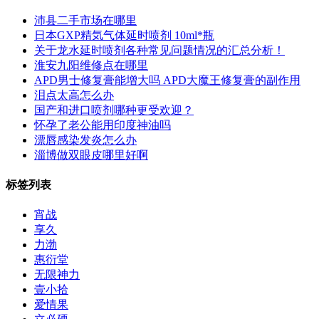
沛县二手市场在哪里
日本GXP精気气体延时喷剂 10ml*瓶
关于龙水延时喷剂各种常见问题情况的汇总分析！
淮安九阳维修点在哪里
APD男士修复膏能增大吗 APD大魔王修复膏的副作用
泪点太高怎么办
国产和进口喷剂哪种更受欢迎？
怀孕了老公能用印度神油吗
漂唇感染发炎怎么办
淄博做双眼皮哪里好啊
标签列表
宵战
享久
力渤
惠衍堂
无限神力
壹小拾
爱情果