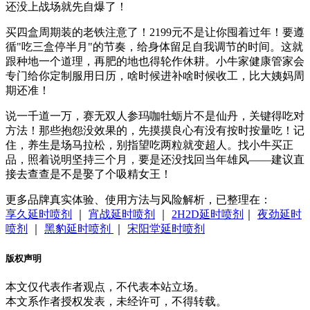
还没上战场就先自爆了！
买四盒周期装的老铁注意了！2199元不是让你囤着过年！要遵
循"吃三盒停半月"的节奏，给身体留足自我调节的时间。这就
跟种地一个道理，再肥的地也得轮作休耕。小牛家健康管家会
专门给你定制服用日历，啥时候进补啥时候收工，比大姨妈周
期还准！
说一千道一万，赛无双人参玛咖牡蛎片不是仙丹，关键得吃对
方法！那些抱怨没效果的，先摸摸良心有没有按时按量吃！记
住，养生是场马拉松，别指望吃两粒就变超人。找小牛买正
品，照着说明坚持三个月，要是还没找回当年雄风——建议直
接去查查是不是娶了个吸精女王！
更多品牌真实体验、使用方法与风险解析，已整理在：
享久延时喷剂
｜
宵战延时喷剂
｜
2H2D延时喷剂
｜
夜劲延时
喷剂
｜
黑豹延时喷剂
｜
宋阳堂延时喷剂
版权声明
本文仅代表作者观点，不代表本站立场。
本文系作者授权发表，未经许可，不得转载。