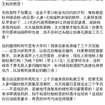
五粒的憨货！
先给急性子划重点：这盒子里12粒金光闪闪的片剂，每粒都是
杜仲雄花粉+肉苁蓉+人参+七味猛料浓缩的精华。人家研发团
队早算好了，2-3天的代谢周期刚好让药效层层渗透。就跟炖
老母鸡似的，大火猛烧容易糊，文火慢煨才能出高汤！你要非
学印度神油搞即时生效，信不信补过头能让你鼻孔蹿血三天三
夜？
说到服用时间可是有大学问！我拿自家表弟做了三个月实验
——这货28岁程序员，以前总在晚饭后服药，结果整宿瞪着眼
数羊。后来改成早上七点空腹吞，好家伙，现在上班地铁上都
能站着打盹！为啥？卯时（早上5-7点）正是肾经当令，这时
候吞下赛无双人参玛咖牡蛎片，杜仲雄花粉遇阳气直接化身肾
动力，比深夜吃效果起码翻三倍！
重点说说那些作死吃法！上个月健身房的私教王哥，把赛无双
人参玛咖牡蛎片跟氮泵混着吃，当天练腿日直接送走三个学员
——不是练趴的，是被他浑身散发的雄性荷尔蒙熏晕的！还有
拿冰啤酒送药的，知不知道牡蛎粉里的锌遇冷会结块？这就好
比往油箱里掺水，再贵的98号汽油也得报废！