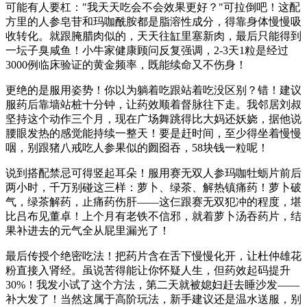
可能有人要杠："我天天吃会不会效果更好？"可拉倒吧！这配
方里的人参皂苷和玛咖酰胺都是脂溶性成分，得靠身体慢慢吸
收转化。就跟腌腊肉似的，天天往缸里塞新肉，最后只能得到
一坛子臭咸鱼！小牛家健康顾问反复强调，2-3天1粒是经过
3000例临床验证的黄金频率，既能续命又不伤身！
更绝的是服用姿势！你以为躺着吃跟站着吃没区别？错！建议
服药后靠墙站桩十分钟，让药效顺着督脉往下走。我邻居刘叔
坚持这个动作三个月，现在广场舞跳得比大妈还妖娆，据他说
腰眼发热的感觉能持续一整天！要是赶时间，至少得坐着慢慢
咽，别跟猪八戒吃人参果似的囫囵吞，58块钱一粒呢！
说到搭配禁忌可得竖起耳朵！服用赛无双人参玛咖牡蛎片前后
两小时，千万别碰这三样：萝卜、绿茶、解热镇痛药！萝卜破
气，绿茶解药，止痛药伤肝——这仨跟赛无双犯冲的程度，堪
比吕布见董卓！上个月有老铁不信邪，就着萝卜汤吞药片，结
果补进去的元气全从屁里漏光了！
最后传授个绝密吃法！把药片含在舌下慢慢化开，让杜仲雄花
粉直接入肾经。虽说苦得能让你怀疑人生，但药效起码提升
30%！我发小试了这个方法，第二天就被媳妇赶去睡沙发——
补大发了！当然这属于高阶玩法，新手建议还是温水送服，别