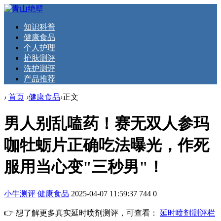
知识科普
健康食品
个人护理
护肤测评
洗护测评
产品推荐
›
首页
›
健康食品
›
正文
男人别乱嗑药！赛无双人参玛
咖牡蛎片正确吃法曝光，作死
服用当心变"三秒男"！
小牛测评
健康食品
2025-04-07 11:59:37
744
0
👉 想了解更多真实延时喷剂测评，可查看：
延时喷剂测评栏