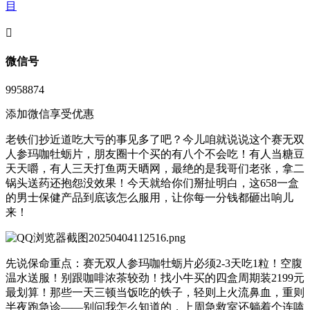
目
󦘖
微信号
9958874
添加微信享受优惠
老铁们抄近道吃大亏的事见多了吧？今儿咱就说说这个赛无双
人参玛咖牡蛎片，朋友圈十个买的有八个不会吃！有人当糖豆
天天嚼，有人三天打鱼两天晒网，最绝的是我哥们老张，拿二
锅头送药还抱怨没效果！今天就给你们掰扯明白，这658一盒
的男士保健产品到底该怎么服用，让你每一分钱都砸出响儿
来！
先说保命重点：赛无双人参玛咖牡蛎片必须2-3天吃1粒！空腹
温水送服！别跟咖啡浓茶较劲！找小牛买的四盒周期装2199元
最划算！那些一天三顿当饭吃的铁子，轻则上火流鼻血，重则
半夜跑急诊——别问我怎么知道的，上周急救室还躺着个连嗑