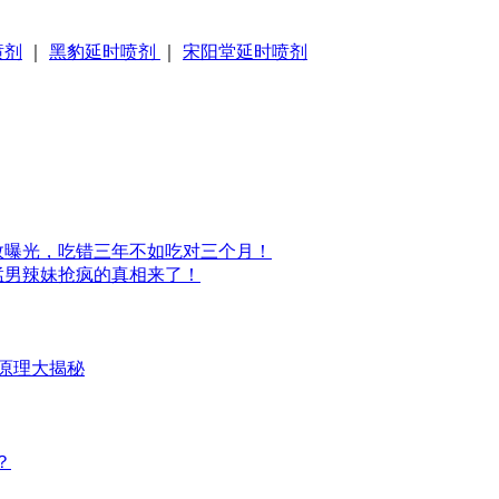
喷剂
｜
黑豹延时喷剂
｜
宋阳堂延时喷剂
效曝光，吃错三年不如吃对三个月！
猛男辣妹抢疯的真相来了！
原理大揭秘
？