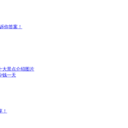
告诉你答案！
十大景点介绍图片
少钱一天
！‌