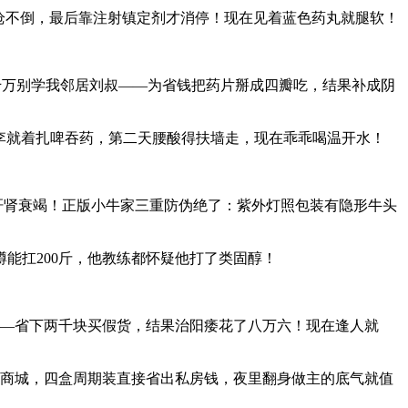
金枪不倒，最后靠注射镇定剂才消停！现在见着蓝色药丸就腿软！
子！但千万别学我邻居刘叔——为省钱把药片掰成四瓣吃，结果补成阴
李就着扎啤吞药，第二天腰酸得扶墙走，现在乖乖喝温开水！
肝肾衰竭！正版小牛家三重防伪绝了：紫外灯照包装有隐形牛头
能扛200斤，他教练都怀疑他打了类固醇！
——省下两千块买假货，结果治阳痿花了八万六！现在逢人就
康商城，四盒周期装直接省出私房钱，夜里翻身做主的底气就值