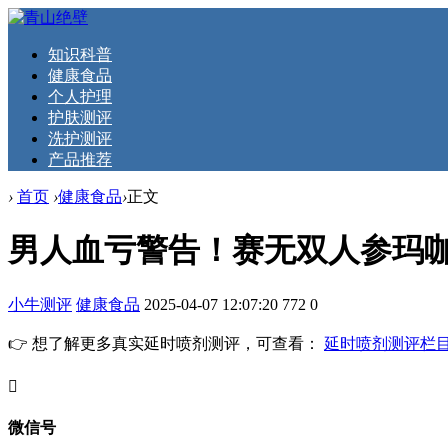
知识科普
健康食品
个人护理
护肤测评
洗护测评
产品推荐
›
首页
›
健康食品
›
正文
男人血亏警告！赛无双人参玛
小牛测评
健康食品
2025-04-07 12:07:20
772
0
👉 想了解更多真实延时喷剂测评，可查看：
延时喷剂测评栏
󦘖
微信号