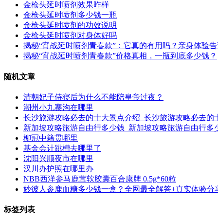
金枪头延时喷剂效果昨样
金枪头延时喷剂多少钱一瓶
金枪头延时喷剂的功效说明
金枪头延时喷剂对身体好吗
揭秘“宵战延时喷剂青春款”：它真的有用吗？亲身体验
揭秘“宵战延时喷剂青春款”价格真相，一瓶到底多少钱？
随机文章
清朝妃子侍寝后为什么不能陪皇帝过夜？
潮州小九寨沟在哪里
长沙旅游攻略必去的十大景点介绍_长沙旅游攻略必去的
新加坡攻略旅游自由行多少钱_新加坡攻略旅游自由行多
柳冠中籍贯哪里
基金会计跳槽去哪里了
沈阳兴顺夜市在哪里
汉川办护照在哪里办
NBB西洋参马鹿茸软胶囊百合康牌 0.5g*60粒
妙彼人参鹿血糖多少钱一盒？全网最全解答+真实体验分享
标签列表