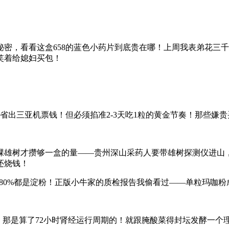
密，看看这盒658的蓝色小药片到底贵在哪！上周我表弟花三千
笑着给媳妇买包！
99元省出三亚机票钱！但必须掐准2-3天吃1粒的黄金节奏！那些
00棵雄树才攒够一盒的量——贵州深山采药人要带雄树探测仪进
还烧钱！
出80%都是淀粉！正版小牛家的质检报告我偷看过——单粒玛咖粉
粒，那是算了72小时肾经运行周期的！就跟腌酸菜得封坛发酵一