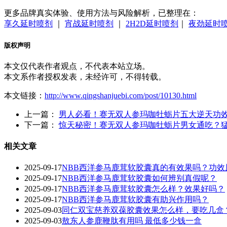
更多品牌真实体验、使用方法与风险解析，已整理在：
享久延时喷剂
｜
宵战延时喷剂
｜
2H2D延时喷剂
｜
夜劲延时
版权声明
本文仅代表作者观点，不代表本站立场。
本文系作者授权发表，未经许可，不得转载。
本文链接：
http://www.qingshanjuebi.com/post/10130.html
上一篇：
男人必看！赛无双人参玛咖牡蛎片五大逆天功
下一篇：
惊天秘密！赛无双人参玛咖牡蛎片男女通吃？
相关文章
2025-09-17
NBB西洋参马鹿茸软胶囊真的有效果吗？功效
2025-09-17
NBB西洋参马鹿茸软胶囊如何辨别真假呢？
2025-09-17
‌NBB西洋参马鹿茸软胶囊怎么样？效果好吗？‌
2025-09-17
NBB西洋参马鹿茸软胶囊有助兴作用吗？
2025-09-03
同仁双宝慈养双葆胶囊效果怎么样，要吃几盒
2025-09-03
敖东人参鹿鞭肽有用吗 最低多少钱一盒