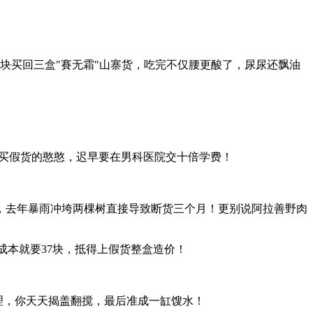
块买回三盒"賽无霜"山寨货，吃完不仅腰更酸了，尿尿还飘油
嫌贵买假货的憨憨，迟早要在男科医院交十倍学费！
山，去年暴雨冲垮两棵树直接导致断货三个月！更别说阿拉善野肉
成本就要37块，抵得上假货整盒造价！
个理，你天天揭盖翻搅，最后准成一缸馊水！