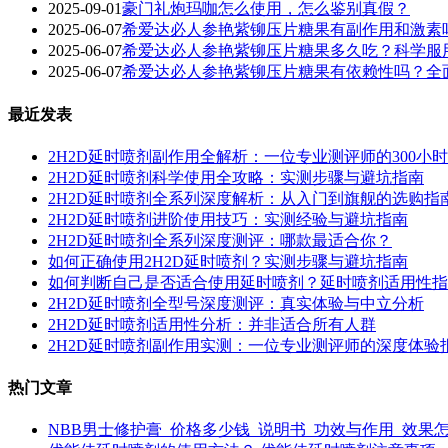
2025-09-01
豪门礼炮玛咖怎么使用，怎么鉴别真假？
2025-06-07
希爱达必人参艳紫铆压片糖果有副作用和激素
2025-06-07
希爱达必人参艳紫铆压片糖果多久吃？科学服
2025-06-07
希爱达必人参艳紫铆压片糖果有依赖性吗？全
最近发表
2H2D延时喷剂副作用全解析：一位专业测评师的300小
2H2D延时喷剂科学使用全攻略：实测步骤与避坑指南
2H2D延时喷剂全系列深度解析：从入门到旗舰的选购指
2H2D延时喷剂进阶使用技巧：实测经验与避坑指南
2H2D延时喷剂全系列深度测评：哪款最适合你？
如何正确使用2H2D延时喷剂？实测步骤与避坑指南
如何判断自己是否适合使用延时喷剂？延时喷剂适用性指
2H2D延时喷剂全型号深度测评：真实体验与中立分析
2H2D延时喷剂适用性分析：并非适合所有人群
2H2D延时喷剂副作用实测：一位专业测评师的深度体验
热门文章
NBB男士修护膏_价格多少钱_说明书_功效与作用_效果