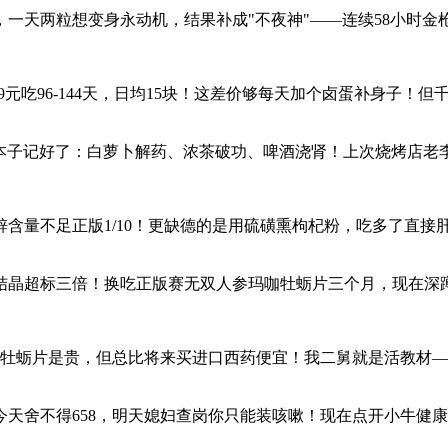
一天两粒想变身永动机，结果补成"不夜神"——连续58小时
2199元吃96-144天，日均15块！这差价够每天加个卤蛋补身
拿本子记好了：白萝卜解药、浓茶破功、啤酒浇肾！上次烧烤店老
含量不足正版1/10！更缺德的是用硫磺熏枸杞粉，吃多了直接
晶超标三倍！换吃正版赛无双人参玛咖牡蛎片三个月，现在深蹲
咖牡蛎片是贵，但总比将来买进口西药便宜！我二舅就是活教材
天舍不得658，明天媳妇查岗你只能装咳嗽！现在点开小牛健