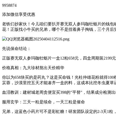
9958874
添加微信享受优惠
老铁们抄家伙！今儿咱们要扒开赛无双人参玛咖牡蛎片的钱包秘
花！正版找小牛买的兄弟，哪个不是捏着鼻子掏钱，三个月后
先说保命结论：
正版赛无双人参玛咖牡蛎片一盒12粒658元，四盒周期装21
价格真相：九大珍材熬出天价精华
你以为658块买的是药丸？这是买命钱！光杜仲雄花粉就得1
苁蓉，沙漠里挖五天才能凑齐一盒的料，这成本比挖冬虫夏草
血泪教训：建材城老周贪便宜买398的"平替"，结果成分检测
服用玄学：三天一粒是续命，一天三粒是催命
兄弟，这蓝色小药片可不是彩虹糖！研发团队设定的2-3天1