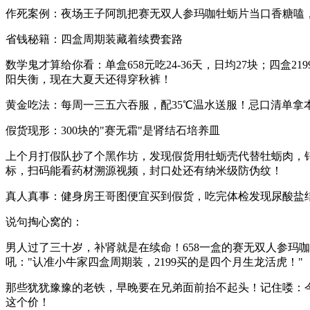
作死案例：夜场王子阿凯把赛无双人参玛咖牡蛎片当口香糖嗑，
省钱秘籍：四盒周期装藏着续费套路
数学鬼才算给你看：单盒658元吃24-36天，日均27块；四盒
阳失衡，现在大夏天还得穿秋裤！
黄金吃法：每周一三五六吞服，配35℃温水送服！忌口清单
假货现形：300块的"赛无霜"是肾结石培养皿
上个月打假队抄了个黑作坊，发现假货用牡蛎壳代替牡蛎肉，锌
标，扫码能看药材溯源视频，封口处还有纳米级防伪纹！
真人真事：健身房王哥图便宜买到假货，吃完体检发现尿酸盐结
说句掏心窝的：
男人过了三十岁，补肾就是在续命！658一盒的赛无双人参玛
吼："认准小牛家四盒周期装，2199买的是四个月生龙活虎！"
那些犹犹豫豫的老铁，早晚要在兄弟面前抬不起头！记住喽：今
这个价！