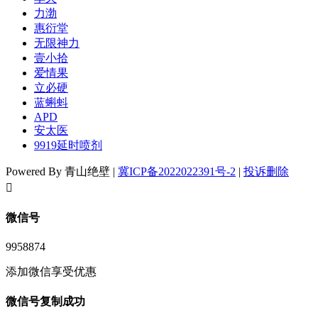
力渤
惠衍堂
无限神力
壹小拾
爱情果
立必硬
蓝蝌蚪
APD
安太医
9919延时喷剂
Powered By 青山绝壁 |
冀ICP备2022022391号-2
|
投诉删除
󦘖
微信号
9958874
添加微信享受优惠
微信号复制成功