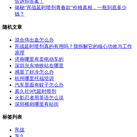
告诉你答案！
揭秘“宵战延时喷剂青春款”价格真相，一瓶到底多少
钱？
随机文章
混合痔出血怎么办
宵战延时喷剂真的有用吗？我拆解它的核心功效与工作
原理
济南哪里有卖电动车的
深圳兴东地铁站在哪里
感冒了好冷怎么办
杭州哪里托福培训
汽车里面有蚊子怎么办
真久社9代延时喷剂
火影忍者用英语怎么说
深圳横岗哪里有站街
标签列表
宵战
享久