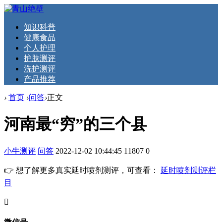
知识科普
健康食品
个人护理
护肤测评
洗护测评
产品推荐
›
首页
›
问答
›
正文
河南最“穷”的三个县
小牛测评
问答
2022-12-02 10:44:45
11807
0
👉 想了解更多真实延时喷剂测评，可查看：
延时喷剂测评栏
目
󦘖