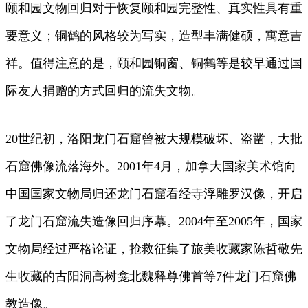
颐和园文物回归对于恢复颐和园完整性、真实性具有重
要意义；铜鹤的风格较为写实，造型丰满健硕，寓意吉
祥。值得注意的是，颐和园铜窗、铜鹤等是较早通过国
际友人捐赠的方式回归的流失文物。
20世纪初，洛阳龙门石窟曾被大规模破坏、盗凿，大批
石窟佛像流落海外。2001年4月，加拿大国家美术馆向
中国国家文物局归还龙门石窟看经寺浮雕罗汉像，开启
了龙门石窟流失造像回归序幕。2004年至2005年，国家
文物局经过严格论证，抢救征集了旅美收藏家陈哲敬先
生收藏的古阳洞高树龛北魏释尊佛首等7件龙门石窟佛
教造像。