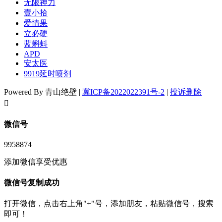
无限神力
壹小拾
爱情果
立必硬
蓝蝌蚪
APD
安太医
9919延时喷剂
Powered By 青山绝壁 |
冀ICP备2022022391号-2
|
投诉删除
󦘖
微信号
9958874
添加微信享受优惠
微信号复制成功
打开微信，点击右上角"+"号，添加朋友，粘贴微信号，搜索
即可！