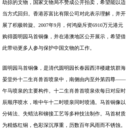
劫掠的文物，国家文物局不赞成公开拍卖，希望能以适
当方式回归。香港苏富比有限公司对此表示理解，并开
展了积极斡旋。2007年9月，何鸿燊斥资6910万元港元
购得圆明园马首铜像，并在港澳地区公开展示，希望借
此带动更多人参与保护中国文物的工作。
圆明园马首铜像，是清代圆明园长春园西洋楼建筑群海
晏堂外十二生肖兽首喷泉中，南侧由内至外第四尊——
午马喷泉的主要构件。十二生肖兽首喷泉依每日对应时
辰顺序喷水，唯中午十二时喷泉同时喷涌。马首铜像以
分铸法、失蜡法和铆接工艺等多种技法制作。马首材质
为精炼红铜，色彩深沉厚重，历数百年风雨而不锈蚀。