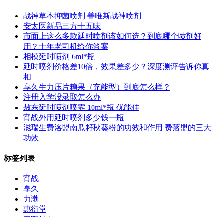
战神草本抑菌喷剂 善唯斯战神喷剂
安太医新品三方十五味
市面上这么多款延时喷剂该如何选？到底哪个喷剂好
用？十年老司机给你答案
相模延时喷剂 6ml*瓶
延时喷剂价格差10倍，效果差多少？深度测评告诉你真
相
享久生力压片糖果（充能型）到底怎么样？
注册入学没录取怎么办
敖东延时喷剂喷雾 10ml*瓶 优能佳
宵战外用延时喷剂多少钱一瓶
滋瑞生费洛盟南瓜籽秋葵粉的功效和作用 费落盟的三大
功效
标签列表
宵战
享久
力渤
惠衍堂