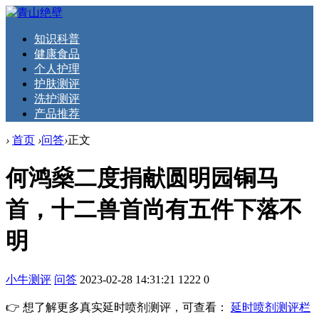
知识科普
健康食品
个人护理
护肤测评
洗护测评
产品推荐
›
首页
›
问答
›
正文
何鸿燊二度捐献圆明园铜马
首，十二兽首尚有五件下落不
明
小牛测评
问答
2023-02-28 14:31:21
1222
0
👉 想了解更多真实延时喷剂测评，可查看：
延时喷剂测评栏