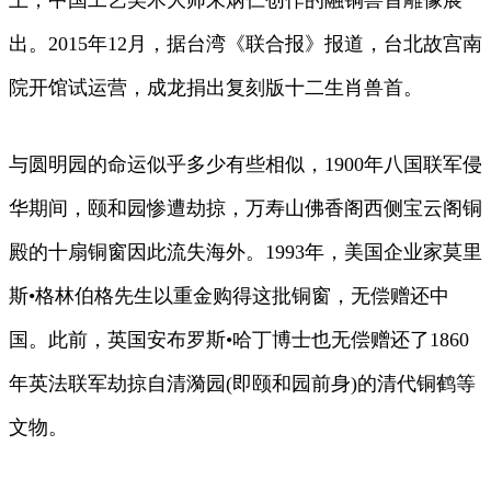
上，中国工艺美术大师朱炳仁创作的融铜兽首雕像展
出。2015年12月，据台湾《联合报》报道，台北故宫南
院开馆试运营，成龙捐出复刻版十二生肖兽首。
与圆明园的命运似乎多少有些相似，1900年八国联军侵
华期间，颐和园惨遭劫掠，万寿山佛香阁西侧宝云阁铜
殿的十扇铜窗因此流失海外。1993年，美国企业家莫里
斯•格林伯格先生以重金购得这批铜窗，无偿赠还中
国。此前，英国安布罗斯•哈丁博士也无偿赠还了1860
年英法联军劫掠自清漪园(即颐和园前身)的清代铜鹤等
文物。