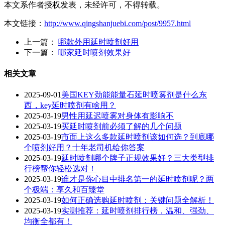
本文系作者授权发表，未经许可，不得转载。
本文链接：
http://www.qingshanjuebi.com/post/9957.html
上一篇：
哪款外用延时喷剂好用
下一篇：
哪家延时喷剂效果好
相关文章
2025-09-01
美国KEY劲能能量石延时喷雾剂是什么东
西，key延时喷剂有啥用？
2025-03-19
男性用延迟喷雾对身体有影响不
2025-03-19
买延时喷剂前必须了解的几个问题
2025-03-19
市面上这么多款延时喷剂该如何选？到底哪
个喷剂好用？十年老司机给你答案
2025-03-19
延时喷剂哪个牌子正规效果好？三大类型排
行榜帮你轻松选对！
2025-03-19
谁才是你心目中排名第一的延时喷剂呢？两
个极端：享久和百臻堂
2025-03-19
如何正确选购延时喷剂：关键问题全解析！
2025-03-19
实测推荐：延时喷剂排行榜，温和、强劲、
均衡全都有！