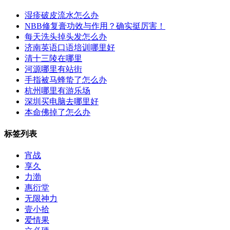
湿疹破皮流水怎么办
NBB修复膏功效与作用？确实挺厉害！
每天洗头掉头发怎么办
济南英语口语培训哪里好
清十三陵在哪里
河源哪里有站街
手指被马蜂蛰了怎么办
杭州哪里有游乐场
深圳买电脑去哪里好
本命佛掉了怎么办
标签列表
宵战
享久
力渤
惠衍堂
无限神力
壹小拾
爱情果