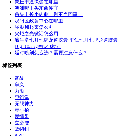
灵丘申通快递在哪里
澳洲哪里买东西便宜
龟头上长小肉刺，别不当回事！
汉阳区政务中心在哪里
屁股翘起来怎么办
火炬之光徽记怎么用
液生堂七月七牌龙道胶囊 汇仁七月七牌龙道胶囊
10g（0.25g/粒x40粒）
延时喷剂怎么选？需要注意什么？
标签列表
宵战
享久
力渤
惠衍堂
无限神力
壹小拾
爱情果
立必硬
蓝蝌蚪
APD