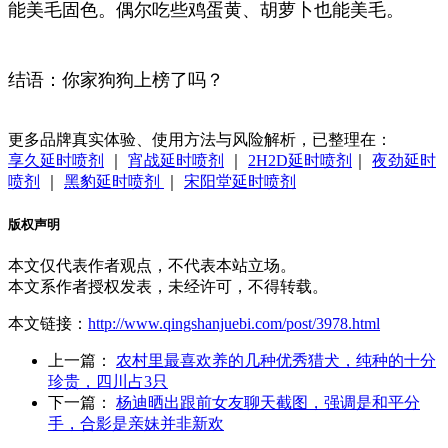
能美毛固色。偶尔吃些鸡蛋黄、胡萝卜也能美毛。
结语：你家狗狗上榜了吗？
更多品牌真实体验、使用方法与风险解析，已整理在：
享久延时喷剂
｜
宵战延时喷剂
｜
2H2D延时喷剂
｜
夜劲延时
喷剂
｜
黑豹延时喷剂
｜
宋阳堂延时喷剂
版权声明
本文仅代表作者观点，不代表本站立场。
本文系作者授权发表，未经许可，不得转载。
本文链接：
http://www.qingshanjuebi.com/post/3978.html
上一篇：
农村里最喜欢养的几种优秀猎犬，纯种的十分
珍贵，四川占3只
下一篇：
杨迪晒出跟前女友聊天截图，强调是和平分
手，合影是亲妹并非新欢