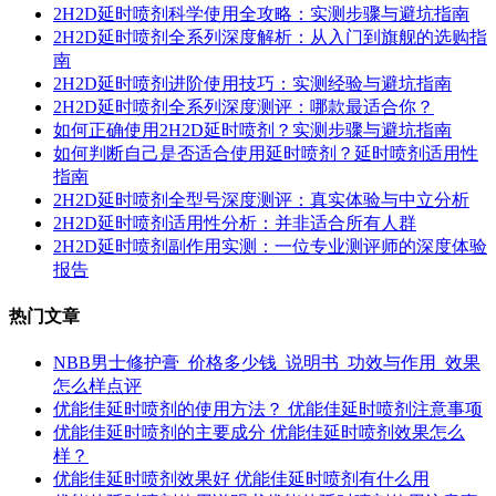
2H2D延时喷剂科学使用全攻略：实测步骤与避坑指南
2H2D延时喷剂全系列深度解析：从入门到旗舰的选购指
南
2H2D延时喷剂进阶使用技巧：实测经验与避坑指南
2H2D延时喷剂全系列深度测评：哪款最适合你？
如何正确使用2H2D延时喷剂？实测步骤与避坑指南
如何判断自己是否适合使用延时喷剂？延时喷剂适用性
指南
2H2D延时喷剂全型号深度测评：真实体验与中立分析
2H2D延时喷剂适用性分析：并非适合所有人群
2H2D延时喷剂副作用实测：一位专业测评师的深度体验
报告
热门文章
NBB男士修护膏_价格多少钱_说明书_功效与作用_效果
怎么样点评
优能佳延时喷剂的使用方法？ 优能佳延时喷剂注意事项
优能佳延时喷剂的主要成分 优能佳延时喷剂效果怎么
样？
优能佳延时喷剂效果好 优能佳延时喷剂有什么用