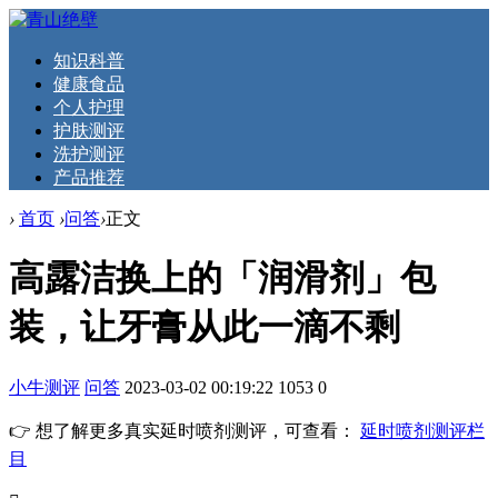
知识科普
健康食品
个人护理
护肤测评
洗护测评
产品推荐
›
首页
›
问答
›
正文
高露洁换上的「润滑剂」包
装，让牙膏从此一滴不剩
小牛测评
问答
2023-03-02 00:19:22
1053
0
👉 想了解更多真实延时喷剂测评，可查看：
延时喷剂测评栏
目