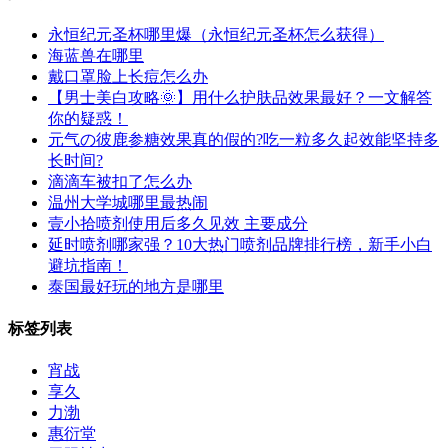
永恒纪元圣杯哪里爆（永恒纪元圣杯怎么获得）
海蓝兽在哪里
戴口罩脸上长痘怎么办
【男士美白攻略🌞】用什么护肤品效果最好？一文解答
你的疑惑！
元气の彼鹿参糖效果真的假的?吃一粒多久起效能坚持多
长时间?
滴滴车被扣了怎么办
温州大学城哪里最热闹
壹小拾喷剂使用后多久见效 主要成分
延时喷剂哪家强？10大热门喷剂品牌排行榜，新手小白
避坑指南！
泰国最好玩的地方是哪里
标签列表
宵战
享久
力渤
惠衍堂