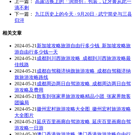
上一篇：
高露洁换上的「润滑剂」包装，让牙膏从此一
滴不剩
下一篇：
九江历史上的今天 · 9月20日 · 武宁简史与三县
归浔
相关文章
2024-05-21
新加坡攻略旅游自由行多少钱_新加坡攻略旅
游自由行多少钱一天
2024-05-21
成都到川西旅游攻略_成都到川西旅游攻略最
佳线路
2024-05-21
成都自驾额济纳旗旅游攻略_成都自驾额济纳
旗旅游攻略路线
2024-05-21
成都周边两日自驾游攻略_成都周边两日自驾
游攻略及费用
2024-05-21
散客到张家界旅游攻略精品小团_张家界散客
团骗局
2024-05-21
徽州宏村旅游攻略大全图_徽州宏村旅游攻略
大全图片
2024-05-21
延庆百里画廊自驾游攻略_延庆百里画廊自驾
游攻略一日游
2024-05-20
澳门香港旅游攻略_澳门香港旅游攻略自由行