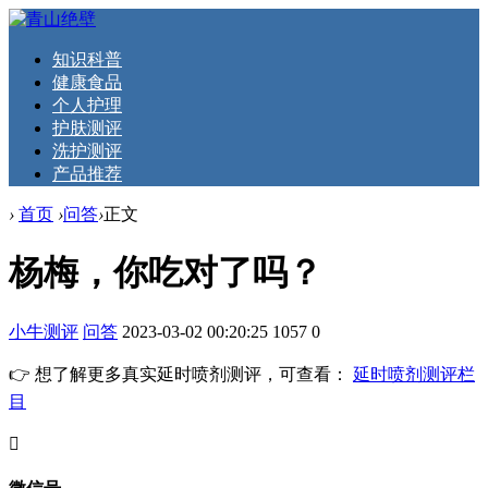
知识科普
健康食品
个人护理
护肤测评
洗护测评
产品推荐
›
首页
›
问答
›
正文
杨梅，你吃对了吗？
小牛测评
问答
2023-03-02 00:20:25
1057
0
👉 想了解更多真实延时喷剂测评，可查看：
延时喷剂测评栏
目
󦘖