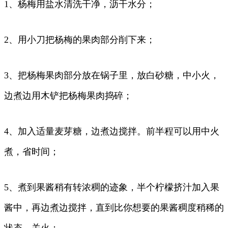
1、杨梅用盐水清洗干净，沥干水分；
2、用小刀把杨梅的果肉部分削下来；
3、把杨梅果肉部分放在锅子里，放白砂糖，中小火，
边煮边用木铲把杨梅果肉捣碎；
4、加入适量麦芽糖，边煮边搅拌。前半程可以用中火
煮，省时间；
5、煮到果酱稍有转浓稠的迹象，半个柠檬挤汁加入果
酱中，再边煮边搅拌，直到比你想要的果酱稠度稍稀的