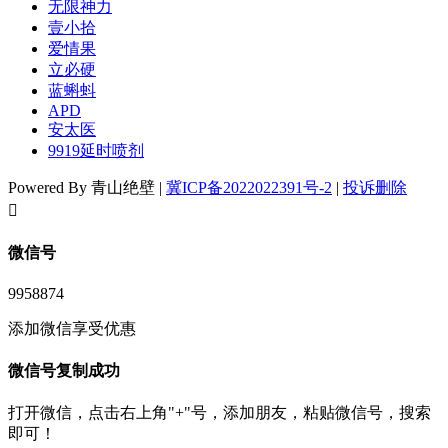
无限神力
壹小拾
爱情果
立必硬
蓝蝌蚪
APD
安太医
9919延时喷剂
Powered By 青山绝壁 |
冀ICP备2022022391号-2
|
投诉删除
󦘖
微信号
9958874
添加微信享受优惠
微信号复制成功
打开微信，点击右上角"+"号，添加朋友，粘贴微信号，搜索
即可！