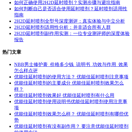
如何正确使用2H2D延时喷剂？实测步骤与避坑指南
如何判断自己是否适合使用延时喷剂？延时喷剂适用性
指南
2H2D延时喷剂全型号深度测评：真实体验与中立分析
2H2D延时喷剂适用性分析：并非适合所有人群
2H2D延时喷剂副作用实测：一位专业测评师的深度体验
报告
热门文章
NBB男士修护膏_价格多少钱_说明书_功效与作用_效果
怎么样点评
优能佳延时喷剂的使用方法？ 优能佳延时喷剂注意事项
优能佳延时喷剂的主要成分 优能佳延时喷剂效果怎么
样？
优能佳延时喷剂效果好 优能佳延时喷剂有什么用
优能佳延时喷剂使用说明书优能佳延时喷剂使用注意事
项
优能佳延时喷剂效果怎么样？ 优能佳延时喷剂有哪些优
势
优能佳延时喷剂有没有副作用？ 要注意优能佳延时喷剂