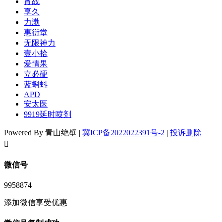
宵战
享久
力渤
惠衍堂
无限神力
壹小拾
爱情果
立必硬
蓝蝌蚪
APD
安太医
9919延时喷剂
Powered By 青山绝壁 |
冀ICP备2022022391号-2
|
投诉删除
󦘖
微信号
9958874
添加微信享受优惠