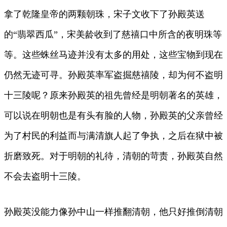
拿了乾隆皇帝的两颗朝珠，宋子文收下了孙殿英送
的“翡翠西瓜”，宋美龄收到了慈禧口中所含的夜明珠等
等。这些蛛丝马迹并没有太多的用处，这些宝物到现在
仍然无迹可寻。孙殿英率军盗掘慈禧陵，却为何不盗明
十三陵呢？原来孙殿英的祖先曾经是明朝著名的英雄，
可以说在明朝也是有头有脸的人物，孙殿英的父亲曾经
为了村民的利益而与满清旗人起了争执，之后在狱中被
折磨致死。对于明朝的礼待，清朝的苛责，孙殿英自然
不会去盗明十三陵。
孙殿英没能力像孙中山一样推翻清朝，他只好推倒清朝