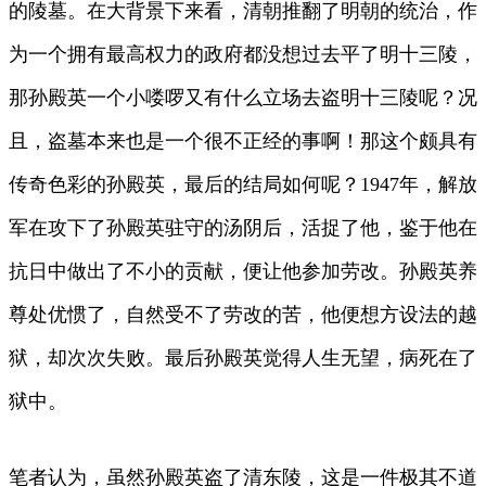
的陵墓。在大背景下来看，清朝推翻了明朝的统治，作
为一个拥有最高权力的政府都没想过去平了明十三陵，
那孙殿英一个小喽啰又有什么立场去盗明十三陵呢？况
且，盗墓本来也是一个很不正经的事啊！那这个颇具有
传奇色彩的孙殿英，最后的结局如何呢？1947年，解放
军在攻下了孙殿英驻守的汤阴后，活捉了他，鉴于他在
抗日中做出了不小的贡献，便让他参加劳改。孙殿英养
尊处优惯了，自然受不了劳改的苦，他便想方设法的越
狱，却次次失败。最后孙殿英觉得人生无望，病死在了
狱中。
笔者认为，虽然孙殿英盗了清东陵，这是一件极其不道