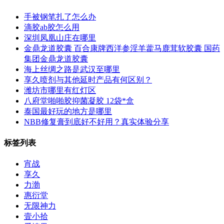
手被钢笔扎了怎么办
滴胶ab胶怎么用
深圳凤凰山庄在哪里
金鼎龙道胶囊 百合康牌西洋参淫羊藿马鹿茸软胶囊 国药
集团金鼎龙道胶囊
海上丝绸之路是武汉至哪里
享久喷剂与其他延时产品有何区别？
潍坊市哪里有红灯区
八府堂啪啪胶抑菌凝胶 12袋*盒
泰国最好玩的地方是哪里
NBB修复膏到底好不好用？真实体验分享‌
标签列表
宵战
享久
力渤
惠衍堂
无限神力
壹小拾