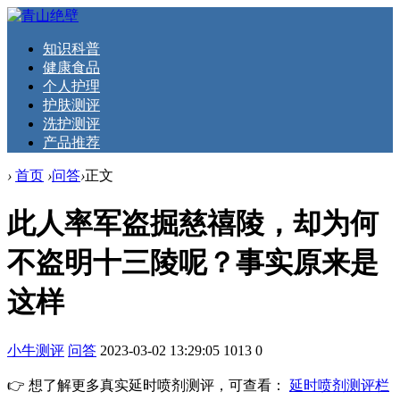
知识科普
健康食品
个人护理
护肤测评
洗护测评
产品推荐
›
首页
›
问答
›
正文
此人率军盗掘慈禧陵，却为何
不盗明十三陵呢？事实原来是
这样
小牛测评
问答
2023-03-02 13:29:05
1013
0
👉 想了解更多真实延时喷剂测评，可查看：
延时喷剂测评栏