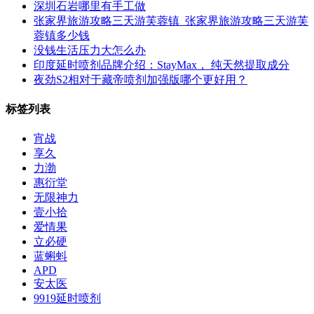
深圳石岩哪里有手工做
张家界旅游攻略三天游芙蓉镇_张家界旅游攻略三天游芙
蓉镇多少钱
没钱生活压力大怎么办
印度延时喷剂品牌介绍：StayMax， 纯天然提取成分
夜劲S2相对于藏帝喷剂加强版哪个更好用？
标签列表
宵战
享久
力渤
惠衍堂
无限神力
壹小拾
爱情果
立必硬
蓝蝌蚪
APD
安太医
9919延时喷剂