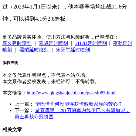
过（2023年1月1日以来），他本赛季场均出战11.6分
钟，可以得到4.1分2.8篮板。
更多品牌真实体验、使用方法与风险解析，已整理在：
享久延时喷剂
｜
宵战延时喷剂
｜
2H2D延时喷剂
｜
夜劲延时
喷剂
｜
黑豹延时喷剂
｜
宋阳堂延时喷剂
版权声明
本文仅代表作者观点，不代表本站立场。
本文系作者授权发表，未经许可，不得转载。
本文链接：
http://www.qingshanjuebi.com/post/4085.html
上一篇：
伊巴卡为何没能俘获卡戴珊家族的芳心？
下一篇：
恭喜库里！291万冠军内线伊巴卡有望加盟，
勇士再获夺冠拼图
相关文章