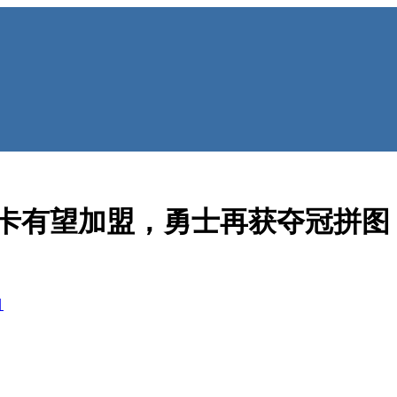
巴卡有望加盟，勇士再获夺冠拼图
目