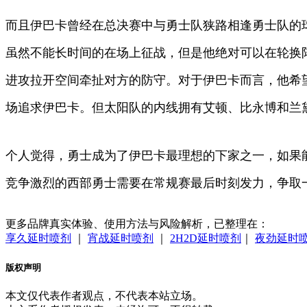
而且伊巴卡曾经在总决赛中与勇士队狭路相逢勇士队的
虽然不能长时间的在场上征战，但是他绝对可以在轮换
进攻拉开空间牵扯对方的防守。对于伊巴卡而言，他希
场追求伊巴卡。但太阳队的内线拥有艾顿、比永博和兰
个人觉得，勇士成为了伊巴卡最理想的下家之一，如果
竞争激烈的西部勇士需要在常规赛最后时刻发力，争取
更多品牌真实体验、使用方法与风险解析，已整理在：
享久延时喷剂
｜
宵战延时喷剂
｜
2H2D延时喷剂
｜
夜劲延时
版权声明
本文仅代表作者观点，不代表本站立场。