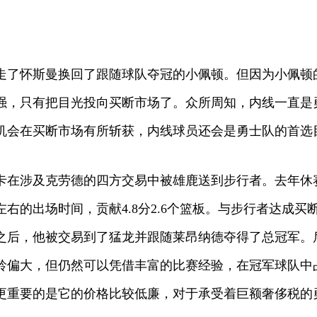
走了怀斯曼换回了跟随球队夺冠的小佩顿。但因为小佩顿
强，只有把目光投向买断市场了。众所周知，内线一直是
机会在买断市场有所斩获，内线球员还会是勇士队的首选
在涉及克劳德的四方交易中被雄鹿送到步行者。去年休赛
左右的出场时间，贡献4.8分2.6个篮板。与步行者达成
之后，他被交易到了猛龙并跟随莱昂纳德夺得了总冠军。
龄偏大，但仍然可以凭借丰富的比赛经验，在冠军球队中
更重要的是它的价格比较低廉，对于承受着巨额奢侈税的