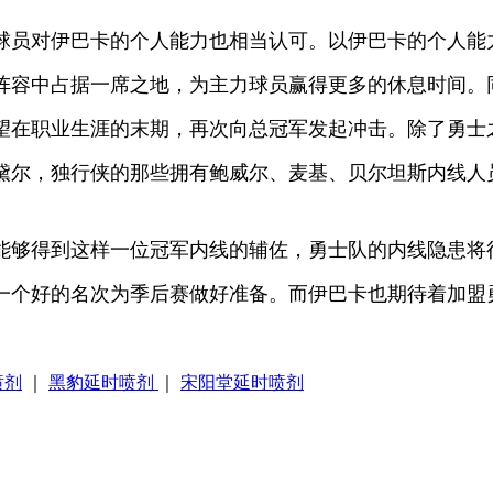
球员对伊巴卡的个人能力也相当认可。以伊巴卡的个人能
阵容中占据一席之地，为主力球员赢得更多的休息时间。
望在职业生涯的末期，再次向总冠军发起冲击。除了勇士
黛尔，独行侠的那些拥有鲍威尔、麦基、贝尔坦斯内线人
能够得到这样一位冠军内线的辅佐，勇士队的内线隐患将
一个好的名次为季后赛做好准备。而伊巴卡也期待着加盟
喷剂
｜
黑豹延时喷剂
｜
宋阳堂延时喷剂