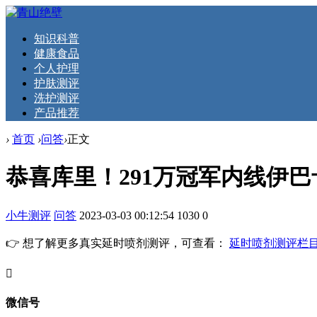
知识科普
健康食品
个人护理
护肤测评
洗护测评
产品推荐
›
首页
›
问答
›
正文
恭喜库里！291万冠军内线伊
小牛测评
问答
2023-03-03 00:12:54
1030
0
👉 想了解更多真实延时喷剂测评，可查看：
延时喷剂测评栏
󦘖
微信号