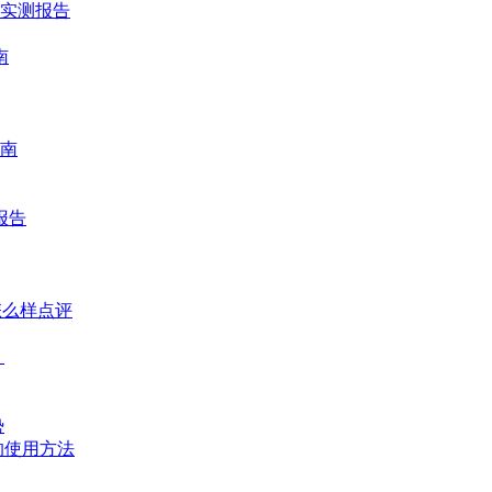
时实测报告
南
南
报告
怎么样点评
？
势
的使用方法