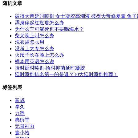
随机文章
彼得大帝延时喷剂 女士凝胶高潮液 彼得大帝修复膏 鱼子酱高潮增强
浑身痒起红疙瘩怎么办
为什么宁可渴死也不要喝海水？
柴犬晚上叫怎么办
洗衣袋怎么用
没考上大专怎么办
火疖子长在脸上怎么办
样本用英语怎么说
拾时延时喷剂 拾时抑菌延时凝胶
延时喷剂排名第一的是谁？10大延时喷剂推荐！
标签列表
宵战
享久
力渤
惠衍堂
无限神力
壹小拾