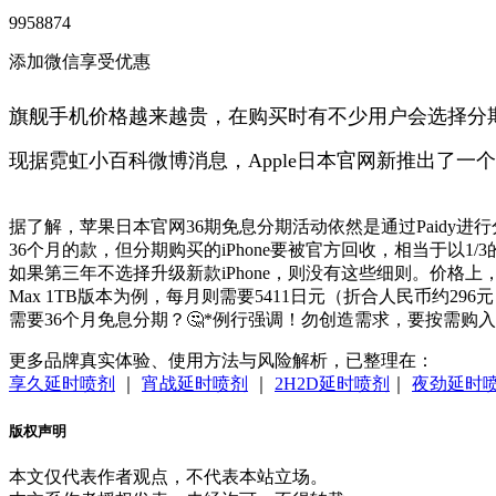
9958874
添加微信享受优惠
旗舰手机价格越来越贵，在购买时有不少用户会选择分
现据霓虹小百科微博消息，Apple日本官网新推出了一
据了解，苹果日本官网36期免息分期活动依然是通过Paidy进行
36个月的款，但分期购买的iPhone要被官方回收，相当于以1/
如果第三年不选择升级新款iPhone，则没有这些细则。价格上，如果参加
Max 1TB版本为例，每月则需要5411日元（折合人民币约
需要36个月免息分期？🤔*例行强调！勿创造需求，要按需购
更多品牌真实体验、使用方法与风险解析，已整理在：
享久延时喷剂
｜
宵战延时喷剂
｜
2H2D延时喷剂
｜
夜劲延时
版权声明
本文仅代表作者观点，不代表本站立场。