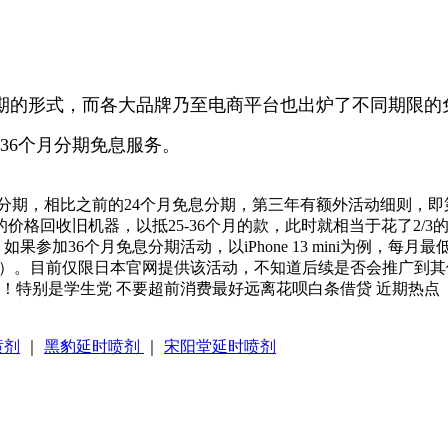
期的形式，而各大品牌乃至电商平台也出炉了不同期限的免
个36个月分期免息服务。
分期，相比之前的24个月免息分期，第三年有额外活动细则，即第2
3的价格回收旧机器，以抵25-36个月的款，此时就相当于花了2/3
36个月免息分期活动，以iPhone 13 mini为例，每月最低仅需
296元）。目前仅限日本官网提供该活动，不知道后续是否会推广
入！特别是学生党 不要超前消费最好远离花呗白条借贷 近期热点
喷剂
｜
黑豹延时喷剂
｜
宋阳堂延时喷剂