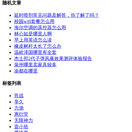
随机文章
延时喷剂常见问题及解答，你了解了吗？
校园wifi套餐怎么用
海尔空调的遥控器怎么用
林心如是哪里人啊
早上用英语怎么读
橡皮树杆太长了怎么办
温岭泽国哪里有全套
杰士邦2代子弹风暴效果测评体验报告
泉州哪里卖家具较多
渝都在哪里
标签列表
宵战
享久
力渤
惠衍堂
无限神力
壹小拾