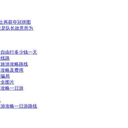
勇士再获夺冠拼图
竟是队长故意所为
游自由行多少钱一天
佳线路
旗旅游攻略路线
游攻略及费用
团骗局
大全图片
游攻略一日游
记
旅游攻略一日游路线