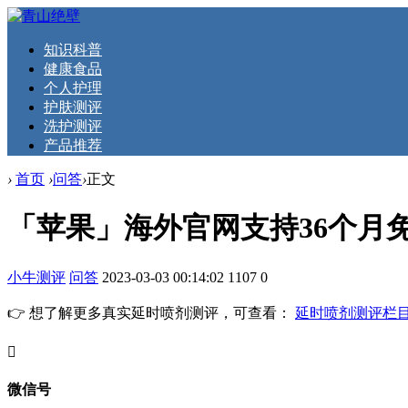
知识科普
健康食品
个人护理
护肤测评
洗护测评
产品推荐
›
首页
›
问答
›
正文
「苹果」海外官网支持36个月免
小牛测评
问答
2023-03-03 00:14:02
1107
0
👉 想了解更多真实延时喷剂测评，可查看：
延时喷剂测评栏
󦘖
微信号