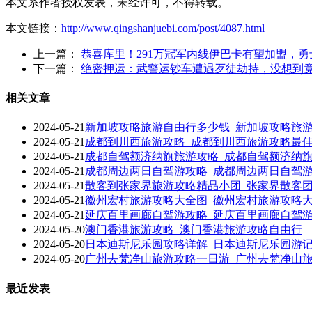
本文系作者授权发表，未经许可，不得转载。
本文链接：
http://www.qingshanjuebi.com/post/4087.html
上一篇：
恭喜库里！291万冠军内线伊巴卡有望加盟，
下一篇：
绝密押运：武警运钞车遭遇歹徒劫持，没想到
相关文章
2024-05-21
新加坡攻略旅游自由行多少钱_新加坡攻略旅
2024-05-21
成都到川西旅游攻略_成都到川西旅游攻略最
2024-05-21
成都自驾额济纳旗旅游攻略_成都自驾额济纳
2024-05-21
成都周边两日自驾游攻略_成都周边两日自驾
2024-05-21
散客到张家界旅游攻略精品小团_张家界散客
2024-05-21
徽州宏村旅游攻略大全图_徽州宏村旅游攻略
2024-05-21
延庆百里画廊自驾游攻略_延庆百里画廊自驾
2024-05-20
澳门香港旅游攻略_澳门香港旅游攻略自由行
2024-05-20
日本迪斯尼乐园攻略详解_日本迪斯尼乐园游
2024-05-20
广州去梵净山旅游攻略一日游_广州去梵净山
最近发表