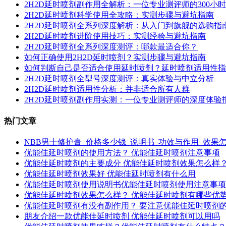
2H2D延时喷剂副作用全解析：一位专业测评师的300小
2H2D延时喷剂科学使用全攻略：实测步骤与避坑指南
2H2D延时喷剂全系列深度解析：从入门到旗舰的选购指
2H2D延时喷剂进阶使用技巧：实测经验与避坑指南
2H2D延时喷剂全系列深度测评：哪款最适合你？
如何正确使用2H2D延时喷剂？实测步骤与避坑指南
如何判断自己是否适合使用延时喷剂？延时喷剂适用性指
2H2D延时喷剂全型号深度测评：真实体验与中立分析
2H2D延时喷剂适用性分析：并非适合所有人群
2H2D延时喷剂副作用实测：一位专业测评师的深度体验
热门文章
NBB男士修护膏_价格多少钱_说明书_功效与作用_效果
优能佳延时喷剂的使用方法？ 优能佳延时喷剂注意事项
优能佳延时喷剂的主要成分 优能佳延时喷剂效果怎么样
优能佳延时喷剂效果好 优能佳延时喷剂有什么用
优能佳延时喷剂使用说明书优能佳延时喷剂使用注意事项
优能佳延时喷剂效果怎么样？ 优能佳延时喷剂有哪些优
优能佳延时喷剂有没有副作用？ 要注意优能佳延时喷剂
朋友介绍一款优能佳延时喷剂 优能佳延时喷剂可以用吗