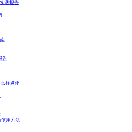
时实测报告
南
南
报告
怎么样点评
？
势
的使用方法