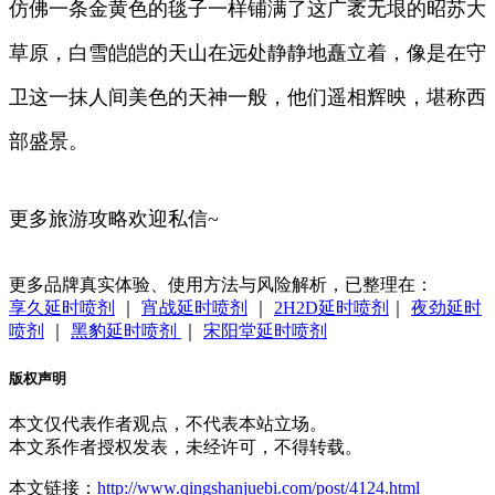
仿佛一条金黄色的毯子一样铺满了这广袤无垠的昭苏大
草原，白雪皑皑的天山在远处静静地矗立着，像是在守
卫这一抹人间美色的天神一般，他们遥相辉映，堪称西
部盛景。
更多旅游攻略欢迎私信~
更多品牌真实体验、使用方法与风险解析，已整理在：
享久延时喷剂
｜
宵战延时喷剂
｜
2H2D延时喷剂
｜
夜劲延时
喷剂
｜
黑豹延时喷剂
｜
宋阳堂延时喷剂
版权声明
本文仅代表作者观点，不代表本站立场。
本文系作者授权发表，未经许可，不得转载。
本文链接：
http://www.qingshanjuebi.com/post/4124.html