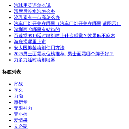
汽球用英语怎么说
漂唇后长水泡怎么办
泌乳素有一点高怎么办
汽车门灯开关在哪里（汽车门灯开关在哪里,请图示）
深圳西乡哪里有站街的
百臻堂9919延时喷剂喷上什么感觉？效果麻不麻木
海底捞哪里上市
安太医抑菌喷剂使用方法
2025男士面霜段位榜推荐 | 男士面霜哪个牌子好？
力多力延时喷剂喷雾
标签列表
宵战
享久
力渤
惠衍堂
无限神力
壹小拾
爱情果
立必硬