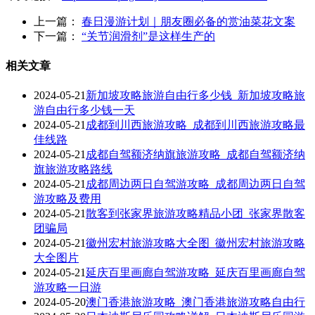
上一篇：
春日漫游计划｜朋友圈必备的赏油菜花文案
下一篇：
“关节润滑剂”是这样生产的
相关文章
2024-05-21
新加坡攻略旅游自由行多少钱_新加坡攻略旅
游自由行多少钱一天
2024-05-21
成都到川西旅游攻略_成都到川西旅游攻略最
佳线路
2024-05-21
成都自驾额济纳旗旅游攻略_成都自驾额济纳
旗旅游攻略路线
2024-05-21
成都周边两日自驾游攻略_成都周边两日自驾
游攻略及费用
2024-05-21
散客到张家界旅游攻略精品小团_张家界散客
团骗局
2024-05-21
徽州宏村旅游攻略大全图_徽州宏村旅游攻略
大全图片
2024-05-21
延庆百里画廊自驾游攻略_延庆百里画廊自驾
游攻略一日游
2024-05-20
澳门香港旅游攻略_澳门香港旅游攻略自由行