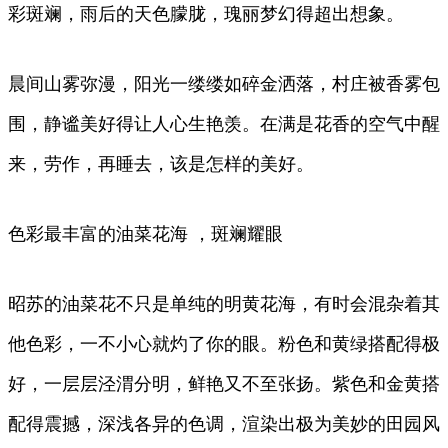
彩斑斓，雨后的天色朦胧，瑰丽梦幻得超出想象。
晨间山雾弥漫，阳光一缕缕如碎金洒落，村庄被香雾包
围，静谧美好得让人心生艳羡。在满是花香的空气中醒
来，劳作，再睡去，该是怎样的美好。
色彩最丰富的油菜花海 ，斑斓耀眼
昭苏的油菜花不只是单纯的明黄花海，有时会混杂着其
他色彩，一不小心就灼了你的眼。粉色和黄绿搭配得极
好，一层层泾渭分明，鲜艳又不至张扬。紫色和金黄搭
配得震撼，深浅各异的色调，渲染出极为美妙的田园风