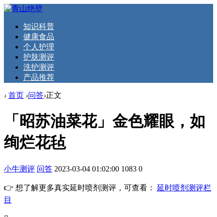
知识科普
健康食品
个人护理
护肤测评
洗护测评
产品推荐
›
首页
›
问答
›
正文
「昭苏油菜花」金色耀眼，如
绚烂花毡
小牛测评
问答
2023-03-04 01:02:00
1083
0
👉 想了解更多真实延时喷剂测评，可查看：
延时喷剂测评栏
目