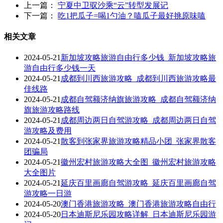
上一篇：
宁夏中卫驭沙乘“云”转型发展记
下一篇：
吃1把瓜子=喝1勺油？嗑瓜子最好挑原味嗑
相关文章
2024-05-21
新加坡攻略旅游自由行多少钱_新加坡攻略旅
游自由行多少钱一天
2024-05-21
成都到川西旅游攻略_成都到川西旅游攻略最
佳线路
2024-05-21
成都自驾额济纳旗旅游攻略_成都自驾额济纳
旗旅游攻略路线
2024-05-21
成都周边两日自驾游攻略_成都周边两日自驾
游攻略及费用
2024-05-21
散客到张家界旅游攻略精品小团_张家界散客
团骗局
2024-05-21
徽州宏村旅游攻略大全图_徽州宏村旅游攻略
大全图片
2024-05-21
延庆百里画廊自驾游攻略_延庆百里画廊自驾
游攻略一日游
2024-05-20
澳门香港旅游攻略_澳门香港旅游攻略自由行
2024-05-20
日本迪斯尼乐园攻略详解_日本迪斯尼乐园游