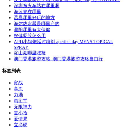
深圳东火车站在哪里啊
海蓝兽在哪里
温县哪里好玩的地方
海尔热水器是哪里产的
濮阳哪里有大保健
权健凝胶怎么用
APD小钢炮延时喷剂 aperfect day MENS TOPICAL
SPRAY
淀山湖哪里吃蟹
澳门香港旅游攻略_澳门香港旅游攻略自由行
标签列表
宵战
享久
力渤
惠衍堂
无限神力
壹小拾
爱情果
立必硬