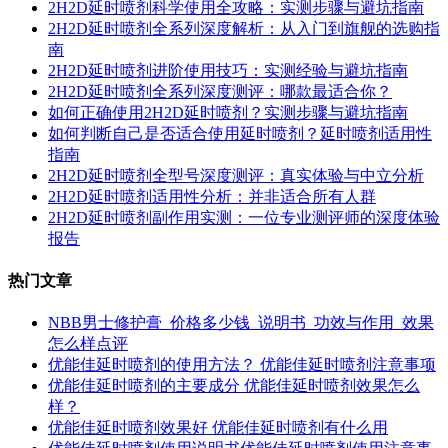
2H2D延时喷剂科学使用全攻略：实测步骤与避坑指南
2H2D延时喷剂全系列深度解析：从入门到旗舰的选购指
南
2H2D延时喷剂进阶使用技巧：实测经验与避坑指南
2H2D延时喷剂全系列深度测评：哪款最适合你？
如何正确使用2H2D延时喷剂？实测步骤与避坑指南
如何判断自己是否适合使用延时喷剂？延时喷剂适用性
指南
2H2D延时喷剂全型号深度测评：真实体验与中立分析
2H2D延时喷剂适用性分析：并非适合所有人群
2H2D延时喷剂副作用实测：一位专业测评师的深度体验
报告
热门文章
NBB男士修护膏_价格多少钱_说明书_功效与作用_效果
怎么样点评
优能佳延时喷剂的使用方法？ 优能佳延时喷剂注意事项
优能佳延时喷剂的主要成分 优能佳延时喷剂效果怎么
样？
优能佳延时喷剂效果好 优能佳延时喷剂有什么用