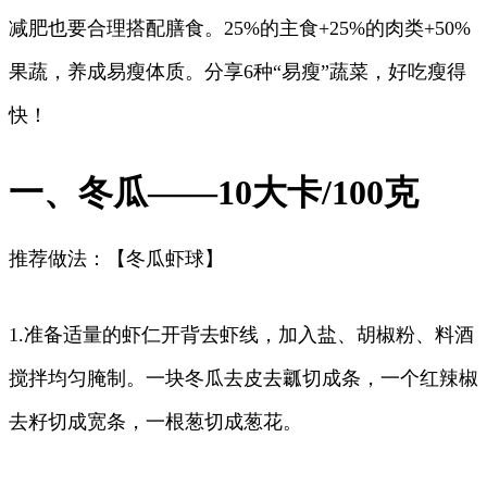
减肥也要合理搭配膳食。25%的主食+25%的肉类+50%
果蔬，养成易瘦体质。分享6种“易瘦”蔬菜，好吃瘦得
快！
一、冬瓜——10大卡/100克
推荐做法：【冬瓜虾球】
1.准备适量的虾仁开背去虾线，加入盐、胡椒粉、料酒
搅拌均匀腌制。一块冬瓜去皮去瓤切成条，一个红辣椒
去籽切成宽条，一根葱切成葱花。