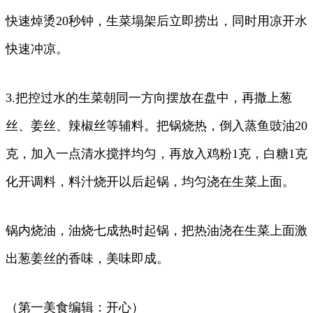
快速焯烫20秒钟，生菜塌架后立即捞出，同时用凉开水
快速冲凉。
3.把控过水的生菜朝同一方向摆放在盘中，再撒上葱
丝、姜丝、辣椒丝等辅料。把锅烧热，倒入蒸鱼豉油20
克，加入一点清水搅拌均匀，再放入鸡粉1克，白糖1克
化开调料，料汁烧开以后起锅，均匀浇在生菜上面。
锅内烧油，油烧七成热时起锅，把热油浇在生菜上面激
出葱姜丝的香味，美味即成。
（第一美食编辑：开心）