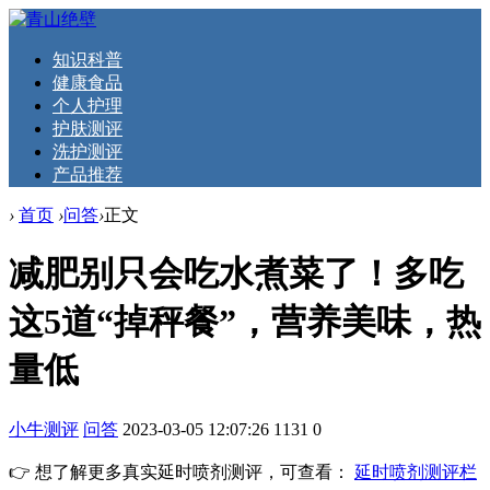
知识科普
健康食品
个人护理
护肤测评
洗护测评
产品推荐
›
首页
›
问答
›
正文
减肥别只会吃水煮菜了！多吃
这5道“掉秤餐”，营养美味，热
量低
小牛测评
问答
2023-03-05 12:07:26
1131
0
👉 想了解更多真实延时喷剂测评，可查看：
延时喷剂测评栏