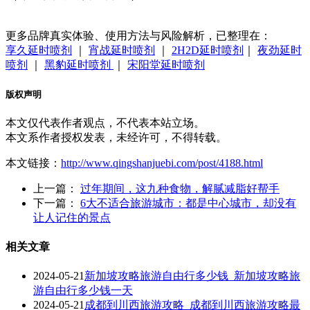
更多品牌真实体验、使用方法与风险解析，已整理在：
享久延时喷剂
｜
宵战延时喷剂
｜
2H2D延时喷剂
｜
夜劲延时
喷剂
｜
黑豹延时喷剂
｜
宋阳堂延时喷剂
版权声明
本文仅代表作者观点，不代表本站立场。
本文系作者授权发表，未经许可，不得转载。
本文链接：
http://www.qingshanjuebi.com/post/4188.html
上一篇：
过年期间，这九种食物，解腻减脂好帮手
下一篇：
6大不适合旅游城市：都是中心城市，却没有
让人记住的景点
相关文章
2024-05-21
新加坡攻略旅游自由行多少钱_新加坡攻略旅
游自由行多少钱一天
2024-05-21
成都到川西旅游攻略_成都到川西旅游攻略最