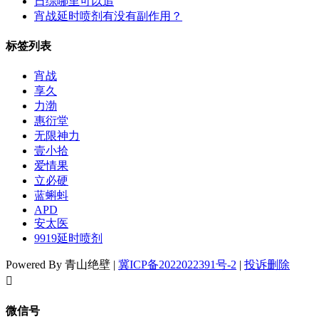
日综哪里可以追
宵战延时喷剂有没有副作用？
标签列表
宵战
享久
力渤
惠衍堂
无限神力
壹小拾
爱情果
立必硬
蓝蝌蚪
APD
安太医
9919延时喷剂
Powered By 青山绝壁 |
冀ICP备2022022391号-2
|
投诉删除
󦘖
微信号