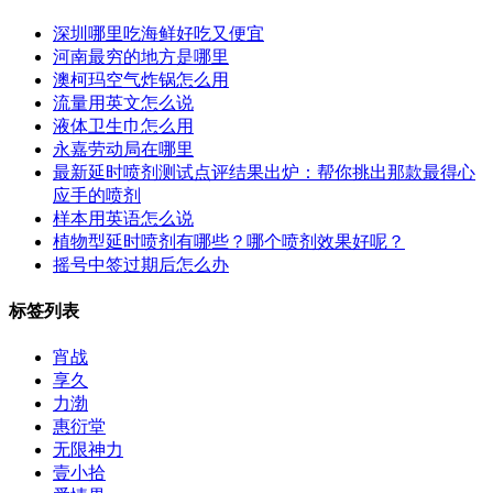
深圳哪里吃海鲜好吃又便宜
河南最穷的地方是哪里
澳柯玛空气炸锅怎么用
流量用英文怎么说
液体卫生巾怎么用
永嘉劳动局在哪里
最新延时喷剂测试点评结果出炉：帮你挑出那款最得心
应手的喷剂
样本用英语怎么说
植物型延时喷剂有哪些？哪个喷剂效果好呢？
摇号中签过期后怎么办
标签列表
宵战
享久
力渤
惠衍堂
无限神力
壹小拾