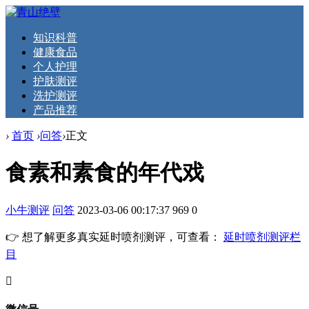
知识科普
健康食品
个人护理
护肤测评
洗护测评
产品推荐
›
首页
›
问答
›
正文
食素和素食的年代戏
小牛测评
问答
2023-03-06 00:17:37
969
0
👉 想了解更多真实延时喷剂测评，可查看：
延时喷剂测评栏
目
󦘖