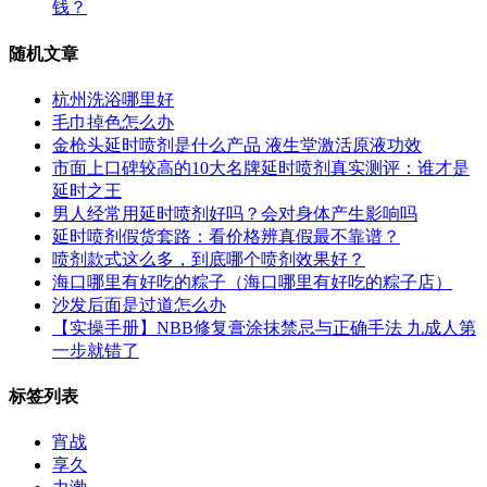
钱？
随机文章
杭州洗浴哪里好
毛巾掉色怎么办
金枪头延时喷剂是什么产品 液生堂激活原液功效
市面上口碑较高的10大名牌延时喷剂真实测评：谁才是
延时之王
男人经常用延时喷剂好吗？会对身体产生影响吗
延时喷剂假货套路：看价格辨真假最不靠谱？
喷剂款式这么多，到底哪个喷剂效果好？
海口哪里有好吃的粽子（海口哪里有好吃的粽子店）
沙发后面是过道怎么办
【实操手册】NBB修复膏涂抹禁忌与正确手法 九成人第
一步就错了
标签列表
宵战
享久