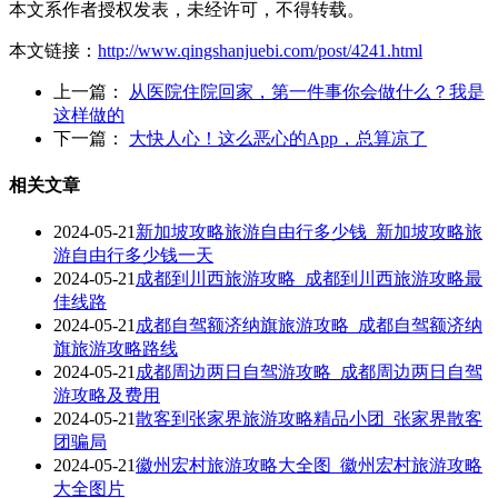
本文系作者授权发表，未经许可，不得转载。
本文链接：
http://www.qingshanjuebi.com/post/4241.html
上一篇：
从医院住院回家，第一件事你会做什么？我是
这样做的
下一篇：
大快人心！这么恶心的App，总算凉了
相关文章
2024-05-21
新加坡攻略旅游自由行多少钱_新加坡攻略旅
游自由行多少钱一天
2024-05-21
成都到川西旅游攻略_成都到川西旅游攻略最
佳线路
2024-05-21
成都自驾额济纳旗旅游攻略_成都自驾额济纳
旗旅游攻略路线
2024-05-21
成都周边两日自驾游攻略_成都周边两日自驾
游攻略及费用
2024-05-21
散客到张家界旅游攻略精品小团_张家界散客
团骗局
2024-05-21
徽州宏村旅游攻略大全图_徽州宏村旅游攻略
大全图片