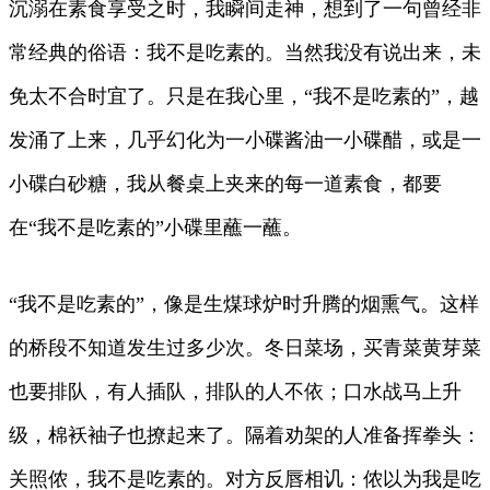
沉溺在素食享受之时，我瞬间走神，想到了一句曾经非
常经典的俗语：我不是吃素的。当然我没有说出来，未
免太不合时宜了。只是在我心里，“我不是吃素的”，越
发涌了上来，几乎幻化为一小碟酱油一小碟醋，或是一
小碟白砂糖，我从餐桌上夹来的每一道素食，都要
在“我不是吃素的”小碟里蘸一蘸。
“我不是吃素的”，像是生煤球炉时升腾的烟熏气。这样
的桥段不知道发生过多少次。冬日菜场，买青菜黄芽菜
也要排队，有人插队，排队的人不依；口水战马上升
级，棉袄袖子也撩起来了。隔着劝架的人准备挥拳头：
关照侬，我不是吃素的。对方反唇相讥：侬以为我是吃