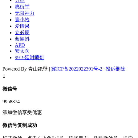
力渤
惠衍堂
无限神力
壹小拾
爱情果
立必硬
蓝蝌蚪
APD
安太医
9919延时喷剂
Powered By 青山绝壁 |
冀ICP备2022022391号-2
|
投诉删除
󦘖
微信号
9958874
添加微信享受优惠
微信号复制成功