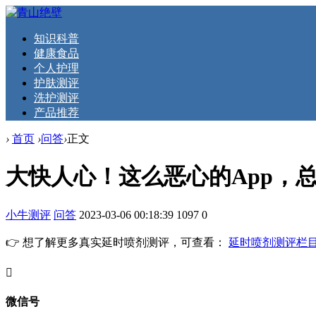
知识科普
健康食品
个人护理
护肤测评
洗护测评
产品推荐
›
首页
›
问答
›
正文
大快人心！这么恶心的App，
小牛测评
问答
2023-03-06 00:18:39
1097
0
👉 想了解更多真实延时喷剂测评，可查看：
延时喷剂测评栏
󦘖
微信号