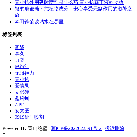
壹小拾外用延时喷剂是什么药 壹小拾霸王液的功效
银豹鹿鞭糖：纯植物成分，安心享受无副作用的滋补之
旅
本田锋范玻璃水在哪里
标签列表
宵战
享久
力渤
惠衍堂
无限神力
壹小拾
爱情果
立必硬
蓝蝌蚪
APD
安太医
9919延时喷剂
Powered By 青山绝壁 |
冀ICP备2022022391号-2
|
投诉删除
󦘖