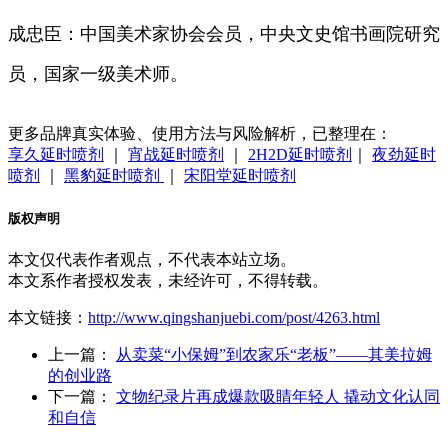
成忠臣：中国美术家协会会员，中央文史馆书画院研究
员，国家一级美术师。
更多品牌真实体验、使用方法与风险解析，已整理在：
享久延时喷剂
｜
宵战延时喷剂
｜
2H2D延时喷剂
｜
夜劲延时
喷剂
｜
黑豹延时喷剂
｜
宋阳堂延时喷剂
版权声明
本文仅代表作者观点，不代表本站立场。
本文系作者授权发表，未经许可，不得转载。
本文链接：
http://www.qingshanjuebi.com/post/4263.html
上一篇：
从卖菜“小保姆”到农家乐“老板”——其美拉姆
的创业路
下一篇：
文物纪录片再成爆款吸睛年轻人 撬动文化认同
和自信