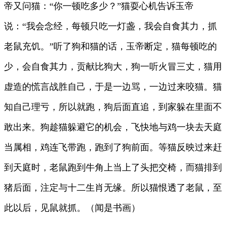
帝又问猫：“你一顿吃多少？”猫耍心机告诉玉帝
说：“我会念经，每顿只吃一灯盏，我会自食其力，抓
老鼠充饥。”听了狗和猫的话，玉帝断定，猫每顿吃的
少，会自食其力，贡献比狗大，狗一听火冒三丈，猫用
虚造的慌言战胜自己，于是一边骂，一边过来咬猫。猫
知自己理亏，所以就跑，狗后面直追，到家躲在里面不
敢出来。狗趁猫躲避它的机会，飞快地与鸡一块去天庭
当属相，鸡连飞带跑，跑到了狗前面。等猫反映过来赶
到天庭时，老鼠跑到牛角上当上了头把交椅，而猫排到
猪后面，注定与十二生肖无缘。所以猫恨透了老鼠，至
此以后，见鼠就抓。（闻是书画）