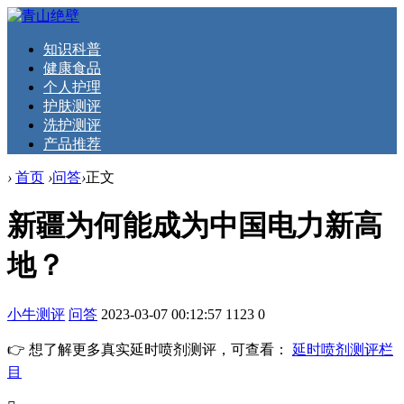
知识科普
健康食品
个人护理
护肤测评
洗护测评
产品推荐
›
首页
›
问答
›
正文
新疆为何能成为中国电力新高
地？
小牛测评
问答
2023-03-07 00:12:57
1123
0
👉 想了解更多真实延时喷剂测评，可查看：
延时喷剂测评栏
目