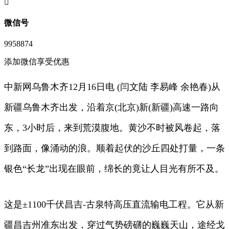
󦘖
微信号
9958874
添加微信享受优惠
中新网乌鲁木齐12月16日电 (闫文陆 李易峰 余艳春)从
新疆乌鲁木齐出发，沿着京(北京)新(新疆)高速一路向
东，3小时后，来到荒漠腹地。黄沙不时被风卷起，落
到路面，像涌动的浪。顺着起伏的沙丘四处打量，一条
银色“长龙”出现在眼前，绵长的竟让人目光有所不及。
这是±1100千伏昌吉-古泉特高压直流输电工程。它从新
疆昌吉州准东出发，穿过气势磅礴的巍巍天山，途经戈