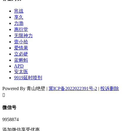
宵战
享久
力渤
惠衍堂
无限神力
壹小拾
爱情果
立必硬
蓝蝌蚪
APD
安太医
9919延时喷剂
Powered By 青山绝壁 |
冀ICP备2022022391号-2
|
投诉删除
󦘖
微信号
9958874
添加微信享受优惠