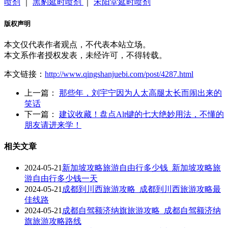
喷剂
｜
黑豹延时喷剂
｜
宋阳堂延时喷剂
版权声明
本文仅代表作者观点，不代表本站立场。
本文系作者授权发表，未经许可，不得转载。
本文链接：
http://www.qingshanjuebi.com/post/4287.html
上一篇：
那些年，刘宇宁因为人太高腿太长而闹出来的
笑话
下一篇：
建议收藏！盘点Alt键的七大绝妙用法，不懂的
朋友请进来学！
相关文章
2024-05-21
新加坡攻略旅游自由行多少钱_新加坡攻略旅
游自由行多少钱一天
2024-05-21
成都到川西旅游攻略_成都到川西旅游攻略最
佳线路
2024-05-21
成都自驾额济纳旗旅游攻略_成都自驾额济纳
旗旅游攻略路线