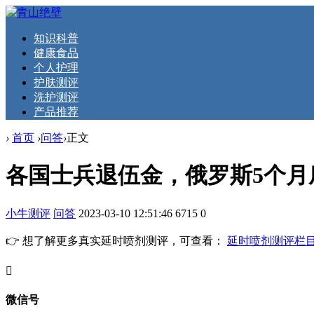
知识科普
健康食品
个人护理
护肤测评
洗护测评
产品推荐
›
首页
›
问答
›
正文
各国士兵退伍金，俄罗斯5个月
小牛测评
问答
2023-03-10 12:51:46
6715
0
👉 想了解更多真实延时喷剂测评，可查看：
延时喷剂测评栏
󦘖
微信号