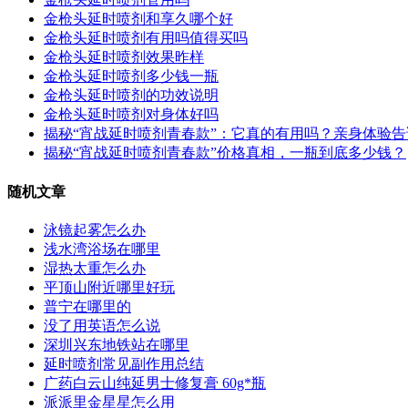
金枪头延时喷剂和享久哪个好
金枪头延时喷剂有用吗值得买吗
金枪头延时喷剂效果昨样
金枪头延时喷剂多少钱一瓶
金枪头延时喷剂的功效说明
金枪头延时喷剂对身体好吗
揭秘“宵战延时喷剂青春款”：它真的有用吗？亲身体验
揭秘“宵战延时喷剂青春款”价格真相，一瓶到底多少钱？
随机文章
泳镜起雾怎么办
浅水湾浴场在哪里
湿热太重怎么办
平顶山附近哪里好玩
普宁在哪里的
没了用英语怎么说
深圳兴东地铁站在哪里
延时喷剂常见副作用总结
广药白云山纯延男士修复膏 60g*瓶
派派里金星星怎么用