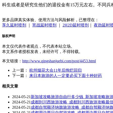
科生或者是研究生他们的退役金有15万元左右。不同
更多品牌真实体验、使用方法与风险解析，已整理在：
享久延时喷剂
｜
宵战延时喷剂
｜
2H2D延时喷剂
｜
夜劲延时
版权声明
本文仅代表作者观点，不代表本站立场。
本文系作者授权发表，未经许可，不得转载。
本文链接：
http://www.qingshanjuebi.com/post/4453.html
上一篇：
杭州烟花大会11年后绚烂回归
下一篇：
来日本旅游的人一定要必买下面十种好药
相关文章
2024-05-21
新加坡攻略旅游自由行多少钱_新加坡攻略旅
2024-05-21
成都到川西旅游攻略_成都到川西旅游攻略最
2024-05-21
成都自驾额济纳旗旅游攻略_成都自驾额济纳
2024-05-21
成都周边两日自驾游攻略_成都周边两日自驾