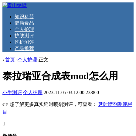
知识科普
健康食品
个人护理
护肤测评
洗护测评
产品推荐
›
首页
›
个人护理
›
正文
泰拉瑞亚合成表mod怎么用
小牛测评
个人护理
2023-11-05 03:12:00
2388
0
👉 想了解更多真实延时喷剂测评，可查看：
延时喷剂测评栏
目
󦘖