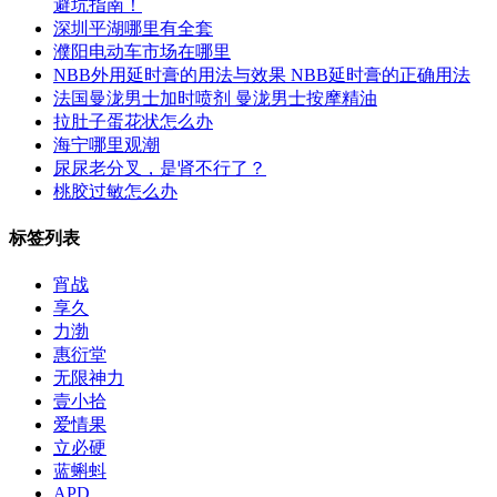
避坑指南！
深圳平湖哪里有全套
濮阳电动车市场在哪里
NBB外用延时膏的用法与效果 NBB延时膏的正确用法
法国曼泷男士加时喷剂 曼泷男士按摩精油
拉肚子蛋花状怎么办
海宁哪里观潮
尿尿老分叉，是肾不行了？
桃胶过敏怎么办
标签列表
宵战
享久
力渤
惠衍堂
无限神力
壹小拾
爱情果
立必硬
蓝蝌蚪
APD