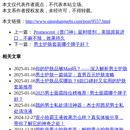
本文仅代表作者观点，不代表本站立场。
本文系作者授权发表，未经许可，不得转载。
本文链接：
http://www.qingshanjuebi.com/post/9557.html
上一篇：
Promescent（普门神）延时喷剂，美国原装进
口，不麻不辣，效果持久
下一篇：
男士护肤套装哪个牌子好？
相关文章
2025-01-16
你的护肤品够Man吗？——深入解析男士护肤
2025-01-16
男士护肤一篇搞定：直男百元护肤攻略
2025-01-16
男士护肤品买哪款？8款口碑好又实用的护肤
套装推荐
2025-01-16
2025男士面霜段位榜推荐 | 男士面霜哪个牌子
好？
2025-01-16
我的男士私处清洁神器：杰士邦西尼男士私
处清洗液
2024-12-27
壹小拾霸王液效果怎么样？真实体验分享，
带你了解它的神奇之处！
2024-12-02
碧欧泉男士护肤套装：解锁男士护肤新体验