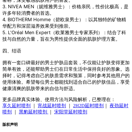
著称，深受敏感肌肤用户的喜爱。
3. NIVEA MEN（妮维雅男士）：价格亲民，性价比极高，是
许多年轻消费者的首选。
4. BIOTHERM Homme（碧欧泉男士）：以其独特的矿物精
华配方和深层滋养效果受到推崇。
5. L'Oréal Men Expert（欧莱雅男士专家系列）：结合了科
技与自然的力量，旨在为男性提供全面的肌肤护理方案。
四、结语
拥有一套口碑最好的男士护肤品套装，不仅能让护肤变得更加
简单有效，还能帮助男士们在日常生活中保持良好的形象。选
择时，记得考虑自己的肤质需求和预算，同时参考其他用户的
使用体验。希望每位男士都能找到适合自己的护肤佳品，享受
健康清爽的肌肤带来的自信与舒适。
更多品牌真实体验、使用方法与风险解析，已整理在：
享久延时喷剂
｜
宵战延时喷剂
｜
2H2D延时喷剂
｜
夜劲延时
喷剂
｜
黑豹延时喷剂
｜
宋阳堂延时喷剂
版权声明