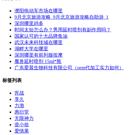
濮阳电动车市场在哪里
9月北京旅游攻略_9月北京旅游攻略自助游_1
深圳哪里鸡多
时间太短怎么办？男用延时喷剂有副作用吗？
国家认可的十大品牌鱼油
武汉未来科技城在哪里
湖畔大学在哪里
深圳哪里有前列腺按摩
魔兽延时喷剂 15ml*瓶
广东爱晨生物科技有限公司（oem代加工实力如何）
标签列表
宵战
享久
力渤
惠衍堂
无限神力
壹小拾
爱情果