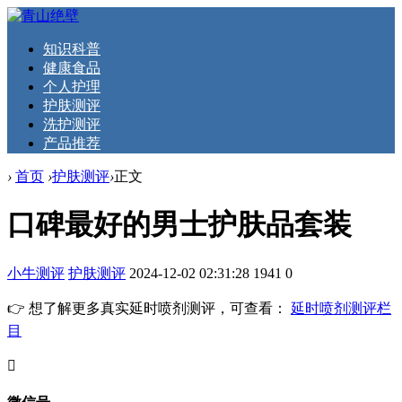
知识科普
健康食品
个人护理
护肤测评
洗护测评
产品推荐
›
首页
›
护肤测评
›
正文
口碑最好的男士护肤品套装
小牛测评
护肤测评
2024-12-02 02:31:28
1941
0
👉 想了解更多真实延时喷剂测评，可查看：
延时喷剂测评栏
目
󦘖