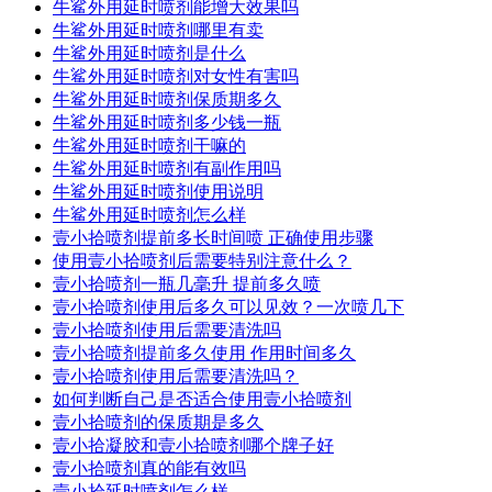
牛鲨外用延时喷剂能增大效果吗
牛鲨外用延时喷剂哪里有卖
牛鲨外用延时喷剂是什么
牛鲨外用延时喷剂对女性有害吗
牛鲨外用延时喷剂保质期多久
牛鲨外用延时喷剂多少钱一瓶
牛鲨外用延时喷剂干嘛的
牛鲨外用延时喷剂有副作用吗
牛鲨外用延时喷剂使用说明
牛鲨外用延时喷剂怎么样
壹小拾喷剂提前多长时间喷 正确使用步骤
使用壹小拾喷剂后需要特别注意什么？
壹小拾喷剂一瓶几毫升 提前多久喷
壹小拾喷剂使用后多久可以见效？一次喷几下
壹小拾喷剂使用后需要清洗吗
壹小拾喷剂提前多久使用 作用时间多久
壹小拾喷剂使用后需要清洗吗？
如何判断自己是否适合使用壹小拾喷剂
壹小拾喷剂的保质期是多久
壹小拾凝胶和壹小拾喷剂哪个牌子好
壹小拾喷剂真的能有效吗
壹小拾延时喷剂怎么样