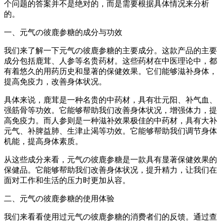
个问题的答案并不是绝对的，而是需要根据具体情况来分析
的。
一、元气の彼鹿参糖的成分与功效
我们来了解一下元气の彼鹿参糖的主要成分。这款产品的主要
成分包括鹿茸、人参等名贵药材。这些药材在中医理论中，都
有着悠久的用药历史和显著的保健效果。它们能够滋补身体，
提高免疫力，改善身体状况。
具体来说，鹿茸是一种名贵的中药材，具有壮元阳、补气血、
强筋骨等功效。它能够帮助我们改善身体状况，增强体力，提
高免疫力。而人参则是一种滋补效果极佳的中药材，具有大补
元气、补脾益肺、生津止渴等功效。它能够帮助我们调节身体
机能，提高身体素质。
从这些成分来看，元气の彼鹿参糖是一款具有显著保健效果的
保健品。它能够帮助我们改善身体状况，提升精力，让我们在
面对工作和生活的压力时更加从容。
二、元气の彼鹿参糖的使用体验
我们来看看使用过元气の彼鹿参糖的消费者们的反馈。通过查