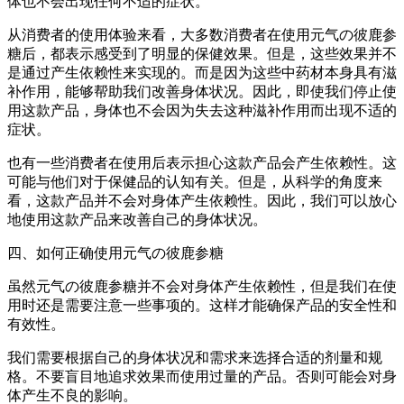
体也不会出现任何不适的症状。
从消费者的使用体验来看，大多数消费者在使用元气の彼鹿参
糖后，都表示感受到了明显的保健效果。但是，这些效果并不
是通过产生依赖性来实现的。而是因为这些中药材本身具有滋
补作用，能够帮助我们改善身体状况。因此，即使我们停止使
用这款产品，身体也不会因为失去这种滋补作用而出现不适的
症状。
也有一些消费者在使用后表示担心这款产品会产生依赖性。这
可能与他们对于保健品的认知有关。但是，从科学的角度来
看，这款产品并不会对身体产生依赖性。因此，我们可以放心
地使用这款产品来改善自己的身体状况。
四、如何正确使用元气の彼鹿参糖
虽然元气の彼鹿参糖并不会对身体产生依赖性，但是我们在使
用时还是需要注意一些事项的。这样才能确保产品的安全性和
有效性。
我们需要根据自己的身体状况和需求来选择合适的剂量和规
格。不要盲目地追求效果而使用过量的产品。否则可能会对身
体产生不良的影响。