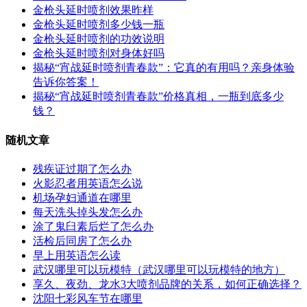
金枪头延时喷剂效果昨样
金枪头延时喷剂多少钱一瓶
金枪头延时喷剂的功效说明
金枪头延时喷剂对身体好吗
揭秘“宵战延时喷剂青春款”：它真的有用吗？亲身体验
告诉你答案！
揭秘“宵战延时喷剂青春款”价格真相，一瓶到底多少
钱？
随机文章
残疾证过期了怎么办
火影忍者用英语怎么说
机场孕妇通道在哪里
每天洗头掉头发怎么办
涂了鬼臼素后烂了怎么办
活检后同房了怎么办
早上用英语怎么读
武汉哪里可以玩模特（武汉哪里可以玩模特的地方）
享久、夜劲、龙水3大喷剂品牌的关系，如何正确选择？
沈阳七彩风车节在哪里