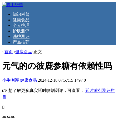
知识科普
健康食品
个人护理
护肤测评
洗护测评
产品推荐
›
首页
›
健康食品
›
正文
元气的の彼鹿参糖有依赖性吗
小牛测评
健康食品
2024-12-18 07:57:15
1497
0
👉 想了解更多真实延时喷剂测评，可查看：
延时喷剂测评栏
目
󦘖