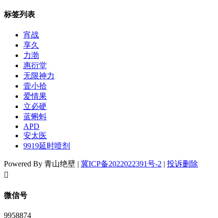
标签列表
宵战
享久
力渤
惠衍堂
无限神力
壹小拾
爱情果
立必硬
蓝蝌蚪
APD
安太医
9919延时喷剂
Powered By 青山绝壁 |
冀ICP备2022022391号-2
|
投诉删除
󦘖
微信号
9958874