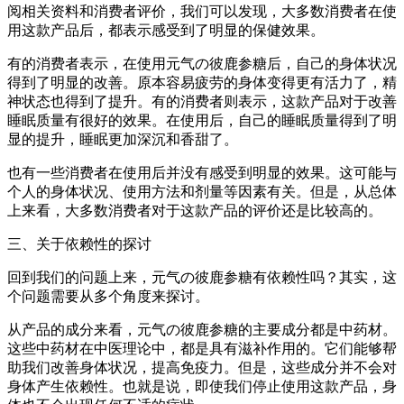
阅相关资料和消费者评价，我们可以发现，大多数消费者在使
用这款产品后，都表示感受到了明显的保健效果。
有的消费者表示，在使用元气の彼鹿参糖后，自己的身体状况
得到了明显的改善。原本容易疲劳的身体变得更有活力了，精
神状态也得到了提升。有的消费者则表示，这款产品对于改善
睡眠质量有很好的效果。在使用后，自己的睡眠质量得到了明
显的提升，睡眠更加深沉和香甜了。
也有一些消费者在使用后并没有感受到明显的效果。这可能与
个人的身体状况、使用方法和剂量等因素有关。但是，从总体
上来看，大多数消费者对于这款产品的评价还是比较高的。
三、关于依赖性的探讨
回到我们的问题上来，元气の彼鹿参糖有依赖性吗？其实，这
个问题需要从多个角度来探讨。
从产品的成分来看，元气の彼鹿参糖的主要成分都是中药材。
这些中药材在中医理论中，都是具有滋补作用的。它们能够帮
助我们改善身体状况，提高免疫力。但是，这些成分并不会对
身体产生依赖性。也就是说，即使我们停止使用这款产品，身