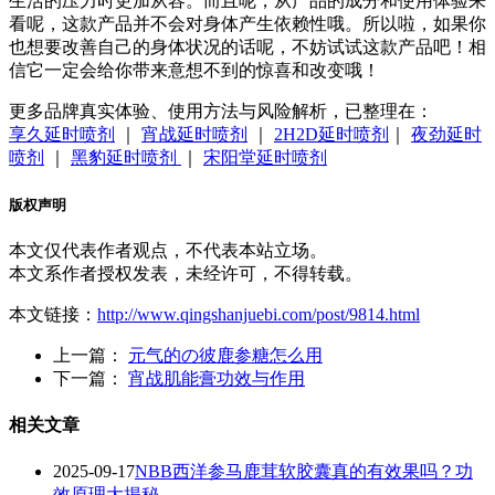
生活的压力时更加从容。而且呢，从产品的成分和使用体验来
看呢，这款产品并不会对身体产生依赖性哦。所以啦，如果你
也想要改善自己的身体状况的话呢，不妨试试这款产品吧！相
信它一定会给你带来意想不到的惊喜和改变哦！
更多品牌真实体验、使用方法与风险解析，已整理在：
享久延时喷剂
｜
宵战延时喷剂
｜
2H2D延时喷剂
｜
夜劲延时
喷剂
｜
黑豹延时喷剂
｜
宋阳堂延时喷剂
版权声明
本文仅代表作者观点，不代表本站立场。
本文系作者授权发表，未经许可，不得转载。
本文链接：
http://www.qingshanjuebi.com/post/9814.html
上一篇：
元气的の彼鹿参糖怎么用
下一篇：
宵战肌能膏功效与作用
相关文章
2025-09-17
NBB西洋参马鹿茸软胶囊真的有效果吗？功
效原理大揭秘