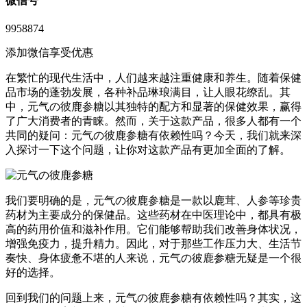
微信号
9958874
添加微信享受优惠
在繁忙的现代生活中，人们越来越注重健康和养生。随着保健
品市场的蓬勃发展，各种补品琳琅满目，让人眼花缭乱。其
中，元气の彼鹿参糖以其独特的配方和显著的保健效果，赢得
了广大消费者的青睐。然而，关于这款产品，很多人都有一个
共同的疑问：元气の彼鹿参糖有依赖性吗？今天，我们就来深
入探讨一下这个问题，让你对这款产品有更加全面的了解。
我们要明确的是，元气の彼鹿参糖是一款以鹿茸、人参等珍贵
药材为主要成分的保健品。这些药材在中医理论中，都具有极
高的药用价值和滋补作用。它们能够帮助我们改善身体状况，
增强免疫力，提升精力。因此，对于那些工作压力大、生活节
奏快、身体疲惫不堪的人来说，元气の彼鹿参糖无疑是一个很
好的选择。
回到我们的问题上来，元气の彼鹿参糖有依赖性吗？其实，这