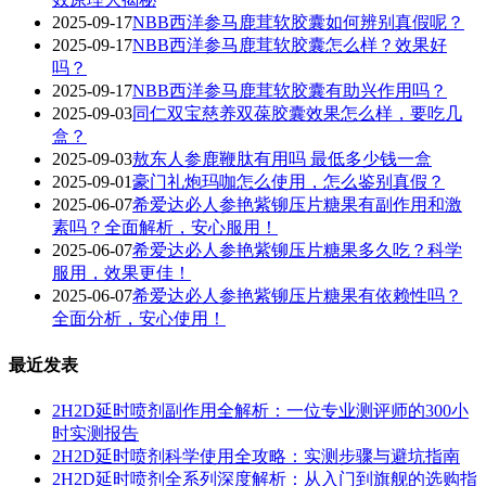
2025-09-17
NBB西洋参马鹿茸软胶囊如何辨别真假呢？
2025-09-17
‌NBB西洋参马鹿茸软胶囊怎么样？效果好
吗？‌
2025-09-17
NBB西洋参马鹿茸软胶囊有助兴作用吗？
2025-09-03
同仁双宝慈养双葆胶囊效果怎么样，要吃几
盒？
2025-09-03
敖东人参鹿鞭肽有用吗 最低多少钱一盒
2025-09-01
豪门礼炮玛咖怎么使用，怎么鉴别真假？
2025-06-07
希爱达必人参艳紫铆压片糖果有副作用和激
素吗？全面解析，安心服用！
2025-06-07
希爱达必人参艳紫铆压片糖果多久吃？科学
服用，效果更佳！
2025-06-07
希爱达必人参艳紫铆压片糖果有依赖性吗？
全面分析，安心使用！
最近发表
2H2D延时喷剂副作用全解析：一位专业测评师的300小
时实测报告
2H2D延时喷剂科学使用全攻略：实测步骤与避坑指南
2H2D延时喷剂全系列深度解析：从入门到旗舰的选购指