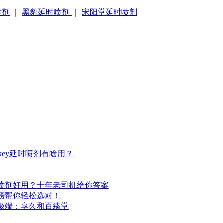
喷剂
｜
黑豹延时喷剂
｜
宋阳堂延时喷剂
ey延时喷剂有啥用？
喷剂好用？十年老司机给你答案
榜帮你轻松选对！
极端：享久和百臻堂