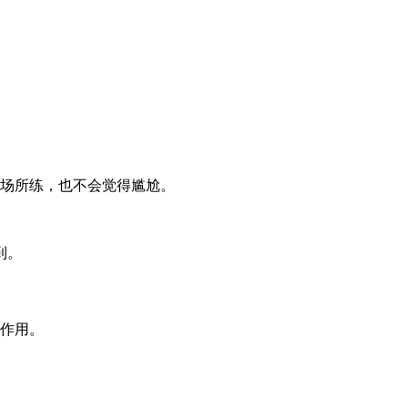
共场所练，也不会觉得尴尬。
到。
的作用。
。