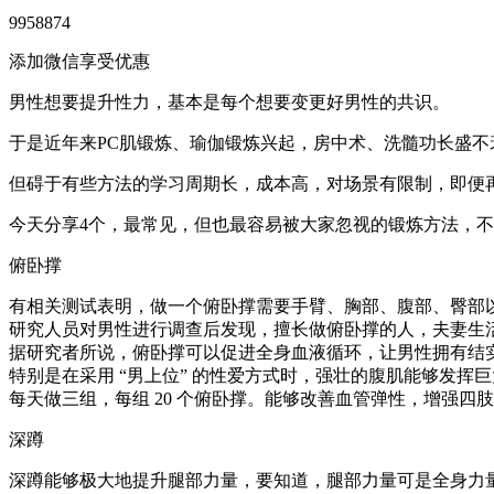
9958874
添加微信享受优惠
男性想要提升性力，基本是每个想要变更好男性的共识。
于是近年来PC肌锻炼、瑜伽锻炼兴起，房中术、洗髓功长盛不
但碍于有些方法的学习周期长，成本高，对场景有限制，即便
今天分享4个，最常见，但也最容易被大家忽视的锻炼方法，
俯卧撑
有相关测试表明，做一个俯卧撑需要手臂、胸部、腹部、臀部
研究人员对男性进行调查后发现，擅长做俯卧撑的人，夫妻生
据研究者所说，俯卧撑可以促进全身血液循环，让男性拥有结
特别是在采用 “男上位” 的性爱方式时，强壮的腹肌能够发挥
每天做三组，每组 20 个俯卧撑。能够改善血管弹性，增强
深蹲
深蹲能够极大地提升腿部力量，要知道，腿部力量可是全身力