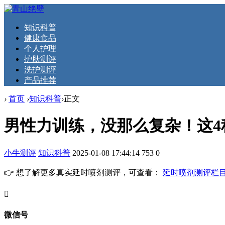
知识科普
健康食品
个人护理
护肤测评
洗护测评
产品推荐
›
首页
›
知识科普
›
正文
男性力训练，没那么复杂！这
小牛测评
知识科普
2025-01-08 17:44:14
753
0
👉 想了解更多真实延时喷剂测评，可查看：
延时喷剂测评栏
󦘖
微信号