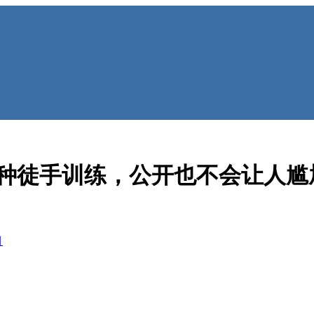
4种徒手训练，公开也不会让人尴
目