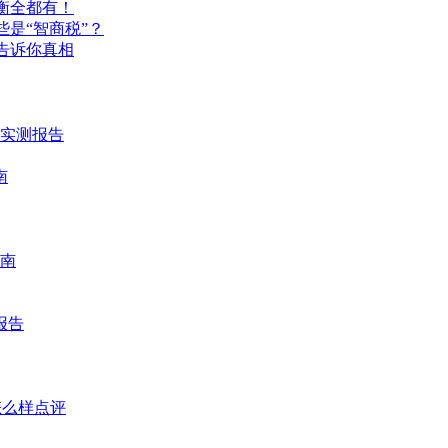
衡全都有！
是“智商税”？
告诉你真相
时实测报告
南
南
报告
怎么样点评