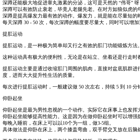
深蹲还能极大地促进睾丸激素的分泌，这可是天然的 “伟哥” 
深蹲可以有效防止衰老，毕竟人老腿先老。在对方如狼似虎的
深蹲是提高爆发力最有效的动作。爆发力，就是能在尽量短的
每天深蹲 30 - 50 次，每次深蹲的幅度要尽量大，同时可以
提肛运动
提肛运动，是一种极为简单却又行之有效的肛门功能锻炼方法
这种运动具有极大的便利性，无论是在站立、坐着还是行走时
提肛运动主要是通过收缩肛门周围的肌肉，直接对盆底肌群进
度，进而大大提升性生活的质量。
每次进行提肛运动时，一般建议做 50 次左右，持续 5 到 
仰卧起坐
仰卧起坐是最为男性忽视的一个动作。实际它在床事上也发挥
仰卧起坐能够提高性能力。这是因为在做仰卧起坐时可以增强
每晚入睡前，在床上可以以10个为一组，做3-5组。
具体做法是仰卧在床上，两个膝盖弯曲，双手臂交叉放在后脑处