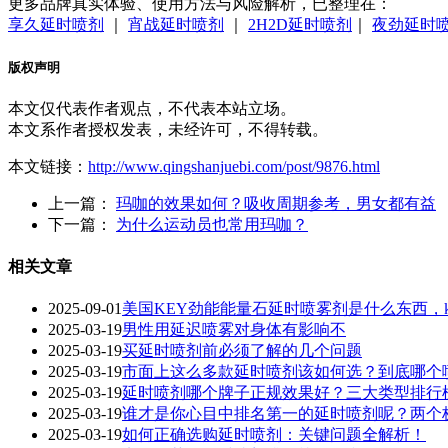
更多品牌真实体验、使用方法与风险解析，已整理在：
享久延时喷剂
｜
宵战延时喷剂
｜
2H2D延时喷剂
｜
夜劲延时
版权声明
本文仅代表作者观点，不代表本站立场。
本文系作者授权发表，未经许可，不得转载。
本文链接：
http://www.qingshanjuebi.com/post/9876.html
上一篇：
玛咖的效果如何？吸收周期参考，男女都有益
下一篇：
为什么运动员也常用玛咖？
相关文章
2025-09-01
美国KEY劲能能量石延时喷雾剂是什么东西，k
2025-03-19
男性用延迟喷雾对身体有影响不
2025-03-19
买延时喷剂前必须了解的几个问题
2025-03-19
市面上这么多款延时喷剂该如何选？到底哪个
2025-03-19
延时喷剂哪个牌子正规效果好？三大类型排行
2025-03-19
谁才是你心目中排名第一的延时喷剂呢？两个
2025-03-19
如何正确选购延时喷剂：关键问题全解析！