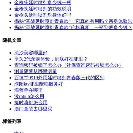
金枪头延时喷剂多少钱一瓶
金枪头延时喷剂的功效说明
金枪头延时喷剂对身体好吗
揭秘“宵战延时喷剂青春款”：它真的有用吗？亲身体验
揭秘“宵战延时喷剂青春款”价格真相，一瓶到底多少钱？
随机文章
流沙美容哪里好
享久2代亲身体验，到底好在哪里？
查询密码被锁了怎么办（社保查询密码被锁怎么办）
测量阴茎从哪里测量
百臻堂9919外用延时喷剂青春版三代的区别
濮阳ktv哪里陪唱服务好
海蓝兽在哪里
泼rnhub怎么用
挺时喷剂怎么用
澳门童装去哪里买
标签列表