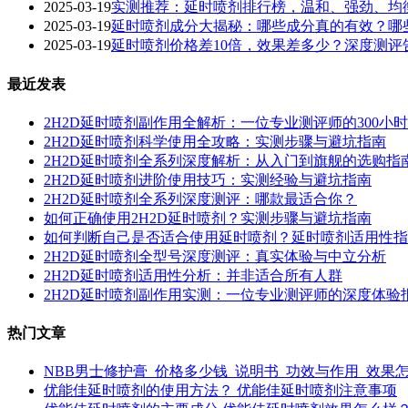
2025-03-19
实测推荐：延时喷剂排行榜，温和、强劲、均
2025-03-19
延时喷剂成分大揭秘：哪些成分真的有效？哪些
2025-03-19
延时喷剂价格差10倍，效果差多少？深度测评
最近发表
2H2D延时喷剂副作用全解析：一位专业测评师的300小
2H2D延时喷剂科学使用全攻略：实测步骤与避坑指南
2H2D延时喷剂全系列深度解析：从入门到旗舰的选购指
2H2D延时喷剂进阶使用技巧：实测经验与避坑指南
2H2D延时喷剂全系列深度测评：哪款最适合你？
如何正确使用2H2D延时喷剂？实测步骤与避坑指南
如何判断自己是否适合使用延时喷剂？延时喷剂适用性指
2H2D延时喷剂全型号深度测评：真实体验与中立分析
2H2D延时喷剂适用性分析：并非适合所有人群
2H2D延时喷剂副作用实测：一位专业测评师的深度体验
热门文章
NBB男士修护膏_价格多少钱_说明书_功效与作用_效果
优能佳延时喷剂的使用方法？ 优能佳延时喷剂注意事项