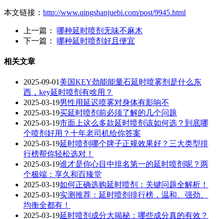
本文链接：
http://www.qingshanjuebi.com/post/9945.html
上一篇：
哪种延时喷剂无味不麻木
下一篇：
哪种延时喷剂好且便宜
相关文章
2025-09-01
美国KEY劲能能量石延时喷雾剂是什么东
西，key延时喷剂有啥用？
2025-03-19
男性用延迟喷雾对身体有影响不
2025-03-19
买延时喷剂前必须了解的几个问题
2025-03-19
市面上这么多款延时喷剂该如何选？到底哪
个喷剂好用？十年老司机给你答案
2025-03-19
延时喷剂哪个牌子正规效果好？三大类型排
行榜帮你轻松选对！
2025-03-19
谁才是你心目中排名第一的延时喷剂呢？两
个极端：享久和百臻堂
2025-03-19
如何正确选购延时喷剂：关键问题全解析！
2025-03-19
实测推荐：延时喷剂排行榜，温和、强劲、
均衡全都有！
2025-03-19
延时喷剂成分大揭秘：哪些成分真的有效？