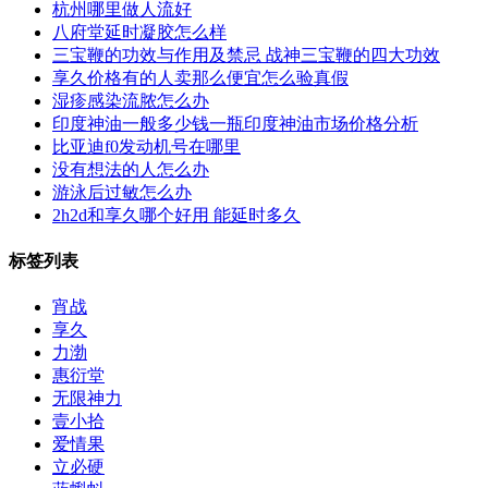
杭州哪里做人流好
八府堂延时凝胶怎么样
三宝鞭的功效与作用及禁忌 战神三宝鞭的四大功效
享久价格有的人卖那么便宜怎么验真假
湿疹感染流脓怎么办
‌印度神油一般多少钱一瓶印度神油市场价格分析‌
比亚迪f0发动机号在哪里
没有想法的人怎么办
游泳后过敏怎么办
2h2d和享久哪个好用 能延时多久
标签列表
宵战
享久
力渤
惠衍堂
无限神力
壹小拾
爱情果
立必硬