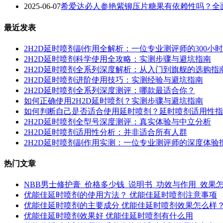
2025-06-07
希爱达必人参艳紫铆压片糖果有依赖性吗？全
最近发表
2H2D延时喷剂副作用全解析：一位专业测评师的300小
2H2D延时喷剂科学使用全攻略：实测步骤与避坑指南
2H2D延时喷剂全系列深度解析：从入门到旗舰的选购指
2H2D延时喷剂进阶使用技巧：实测经验与避坑指南
2H2D延时喷剂全系列深度测评：哪款最适合你？
如何正确使用2H2D延时喷剂？实测步骤与避坑指南
如何判断自己是否适合使用延时喷剂？延时喷剂适用性指
2H2D延时喷剂全型号深度测评：真实体验与中立分析
2H2D延时喷剂适用性分析：并非适合所有人群
2H2D延时喷剂副作用实测：一位专业测评师的深度体验
热门文章
NBB男士修护膏_价格多少钱_说明书_功效与作用_效果
优能佳延时喷剂的使用方法？ 优能佳延时喷剂注意事项
优能佳延时喷剂的主要成分 优能佳延时喷剂效果怎么样
优能佳延时喷剂效果好 优能佳延时喷剂有什么用