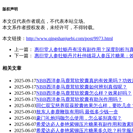
版权声明
本文仅代表作者观点，不代表本站立场。
本文系作者授权发表，未经许可，不得转载。
本文链接：
http://www.qingshanjuebi.com/post/9973.html
上一篇：
惠衍堂人参牡蛎丹有没有副作用？深度剖析与
下一篇：
惠衍堂人参牡蛎丹片杜仲雄花人参压片糖果：
相关文章
2025-09-17
NBB西洋参马鹿茸软胶囊真的有效果吗？功效
2025-09-17
NBB西洋参马鹿茸软胶囊如何辨别真假呢？
2025-09-17
‌NBB西洋参马鹿茸软胶囊怎么样？效果好吗？‌
2025-09-17
NBB西洋参马鹿茸软胶囊有助兴作用吗？
2025-09-03
同仁双宝慈养双葆胶囊效果怎么样，要吃几盒
2025-09-03
敖东人参鹿鞭肽有用吗 最低多少钱一盒
2025-09-01
豪门礼炮玛咖怎么使用，怎么鉴别真假？
2025-06-07
希爱达必人参艳紫铆压片糖果有副作用和激素
2025-06-07
希爱达必人参艳紫铆压片糖果多久吃？科学服