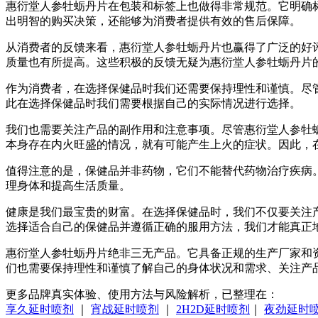
惠衍堂人参牡蛎丹片在包装和标签上也做得非常规范。它明确
出明智的购买决策，还能够为消费者提供有效的售后保障。
从消费者的反馈来看，惠衍堂人参牡蛎丹片也赢得了广泛的好
质量也有所提高。这些积极的反馈无疑为惠衍堂人参牡蛎丹片
作为消费者，在选择保健品时我们还需要保持理性和谨慎。尽
此在选择保健品时我们需要根据自己的实际情况进行选择。
我们也需要关注产品的副作用和注意事项。尽管惠衍堂人参牡
本身存在内火旺盛的情况，就有可能产生上火的症状。因此，
值得注意的是，保健品并非药物，它们不能替代药物治疗疾病
理身体和提高生活质量。
健康是我们最宝贵的财富。在选择保健品时，我们不仅要关注
选择适合自己的保健品并遵循正确的服用方法，我们才能真正
惠衍堂人参牡蛎丹片绝非三无产品。它具备正规的生产厂家和
们也需要保持理性和谨慎了解自己的身体状况和需求、关注产
更多品牌真实体验、使用方法与风险解析，已整理在：
享久延时喷剂
｜
宵战延时喷剂
｜
2H2D延时喷剂
｜
夜劲延时