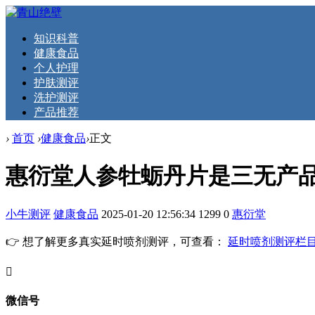
知识科普
健康食品
个人护理
护肤测评
洗护测评
产品推荐
›
首页
›
健康食品
›
正文
惠衍堂人参牡蛎丹片是三无产
小牛测评
健康食品
2025-01-20 12:56:34
1299
0
惠衍堂
👉 想了解更多真实延时喷剂测评，可查看：
延时喷剂测评栏
󦘖
微信号