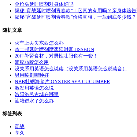
金枪头延时喷剂对身体好吗
揭秘“宵战延时喷剂青春款”：它真的有用吗？亲身体验
揭秘“宵战延时喷剂青春款”价格真相，一瓶到底多少钱？
随机文章
火车上丢失东西怎么办
杰士邦延时喷剂喷雾延时膏 JISSBON
20种补肾食材，对男性壮阳也有一套！
滴胶ab胶怎么用
没关系用英语怎么说读（没关系用英语怎么说读音）
男用喷剂哪种好
NBB牡蛎海参片 OYSTER SEA CUCUMBER
激发用英语怎么说
洛阳洛邑古城在哪里
油箱进水了怎么办
标签列表
宵战
享久