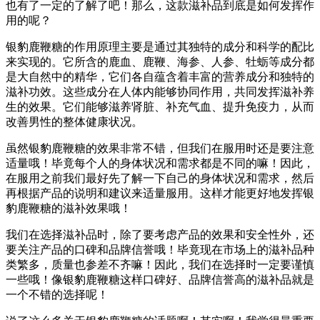
也有了一定的了解了吧！那么，这款滋补品到底是如何发挥作
用的呢？
银豹鹿鞭糖的作用原理主要是通过其独特的成分和科学的配比
来实现的。它所含的鹿血、鹿鞭、海参、人参、牡蛎等成分都
是大自然中的精华，它们各自蕴含着丰富的营养成分和独特的
滋补功效。这些成分在人体内能够协同作用，共同发挥滋补养
生的效果。它们能够滋养肾脏、补充气血、提升免疫力，从而
改善男性的整体健康状况。
虽然银豹鹿鞭糖的效果非常不错，但我们在服用时还是要注意
适量哦！毕竟每个人的身体状况和需求都是不同的嘛！因此，
在服用之前我们最好先了解一下自己的身体状况和需求，然后
再根据产品的说明和建议来适量服用。这样才能更好地发挥银
豹鹿鞭糖的滋补效果哦！
我们在选择滋补品时，除了要考虑产品的效果和安全性外，还
要关注产品的口碑和品牌信誉哦！毕竟现在市场上的滋补品种
类繁多，质量也参差不齐嘛！因此，我们在选择时一定要谨慎
一些哦！像银豹鹿鞭糖这样口碑好、品牌信誉高的滋补品就是
一个不错的选择呢！