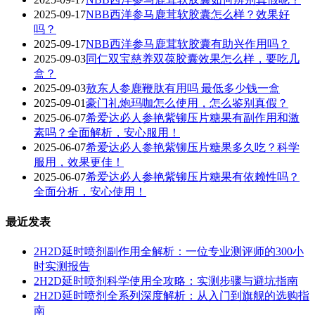
2025-09-17
‌NBB西洋参马鹿茸软胶囊怎么样？效果好
吗？‌
2025-09-17
NBB西洋参马鹿茸软胶囊有助兴作用吗？
2025-09-03
同仁双宝慈养双葆胶囊效果怎么样，要吃几
盒？
2025-09-03
敖东人参鹿鞭肽有用吗 最低多少钱一盒
2025-09-01
豪门礼炮玛咖怎么使用，怎么鉴别真假？
2025-06-07
希爱达必人参艳紫铆压片糖果有副作用和激
素吗？全面解析，安心服用！
2025-06-07
希爱达必人参艳紫铆压片糖果多久吃？科学
服用，效果更佳！
2025-06-07
希爱达必人参艳紫铆压片糖果有依赖性吗？
全面分析，安心使用！
最近发表
2H2D延时喷剂副作用全解析：一位专业测评师的300小
时实测报告
2H2D延时喷剂科学使用全攻略：实测步骤与避坑指南
2H2D延时喷剂全系列深度解析：从入门到旗舰的选购指
南