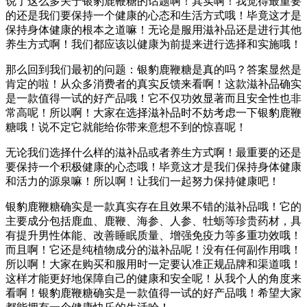
说了这么多关于银豹鹿鞭糖的话题啊！其实啊！我觉得最重要
的还是我们要保持一个健康的心态和生活方式哦！毕竟这才是
保持身体健康的根本之道嘛！无论是服用滋补品还是进行其他
养生方式啊！我们都应该以健康为前提来进行选择和实施哦！
那么回到我们最初的问题：银豹鹿鞭糖是真的吗？答案显然是
肯定的啦！从众多消费者的真实反馈来看啊！这款滋补品确实
是一款值得一试的好产品哦！它不仅功效显著而且安全性也非
常高呢！所以啊！大家在选择滋补品时不妨考虑一下银豹鹿鞭
糖哦！说不定它就能给你带来意想不到的惊喜呢！
无论我们选择什么样的滋补品或者养生方式啊！最重要的还是
要保持一个积极健康的心态哦！毕竟这才是我们保持身体健康
和活力的源泉嘛！所以啊！让我们一起努力保持健康吧！
银豹鹿鞭糖确实是一款真实存在且效果不错的滋补品哦！它的
主要成分包括鹿血、鹿鞭、海参、人参、牡蛎等珍贵药材，具
有提升男性体能、改善睡眠质量、增强免疫力等多重功效哦！
而且啊！它还是纯植物成分的滋补品呢！没有任何副作用哦！
所以啊！大家在购买和服用时一定要认准正规品牌和渠道哦！
这样才能更好地保障自己的健康和安全呢！从我个人的角度来
看啊！银豹鹿鞭糖确实是一款值得一试的好产品哦！希望大家