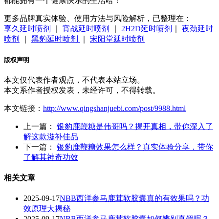
都能拥有一个健康快乐的生活哈！
更多品牌真实体验、使用方法与风险解析，已整理在：
享久延时喷剂
｜
宵战延时喷剂
｜
2H2D延时喷剂
｜
夜劲延时
喷剂
｜
黑豹延时喷剂
｜
宋阳堂延时喷剂
版权声明
本文仅代表作者观点，不代表本站立场。
本文系作者授权发表，未经许可，不得转载。
本文链接：
http://www.qingshanjuebi.com/post/9988.html
上一篇：
银豹鹿鞭糖是伟哥吗？揭开真相，带你深入了
解这款滋补佳品
下一篇：
银豹鹿鞭糖效果怎么样？真实体验分享，带你
了解其神奇功效
相关文章
2025-09-17
NBB西洋参马鹿茸软胶囊真的有效果吗？功
效原理大揭秘
2025-09-17
NBB西洋参马鹿茸软胶囊如何辨别真假呢？