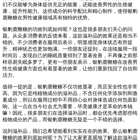
们不仅能够为身体提供充足的能量，还能改善男性的生殖健
康，提升性能力。这些成分的科学配比和精心制作，使得银豹
鹿鞭糖在男性健康领域具有独特的优势。
银豹鹿鞭糖的功效到底如何呢？这也是很多朋友们关心的问
题。从众多消费者的反馈来看，这款滋补品的效果还是相当不
错的。不少消费者在服用后表示，明显感觉身体状态有所提
升，精神状态也更加饱满。一些朋友还提到，在连续服用一段
时间后，发现自己的睡眠质量得到了显著改善，不再像之前那
样容易失眠多梦了。更有一些朋友表示，银豹鹿鞭糖在改善男
性生殖健康方面也有着显著的效果，让他们重新找回了自信和
活力。
值得一提的是，银豹鹿鞭糖不仅功效显著，而且安全性也非常
高。因为它是纯植物成分的滋补品，不含任何化学添加剂和激
素成分，所以在服用过程中不用担心会对身体造成任何负面影
响。这一点在当今社会尤为重要，毕竟健康才是革命的本钱
嘛！因此，很多朋友们在选择滋补品时，都会优先考虑那些纯
植物成分的产品，而银豹鹿鞭糖无疑是一个不错的选择。
说到滋补品，我们总希望能看到实实在在的效果。那么银豹鹿
鞭糖的效果到底如何呢？为了让大家更直观地了解这款滋补品