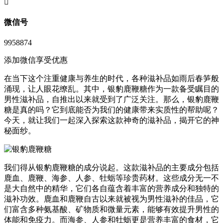
󦘖
微信号
9958874
添加微信享受优惠
在当下这个注重健康与养生的时代，各种滋补品如雨后春笋般
涌现，让人眼花缭乱。其中，银豹鹿鞭糖作为一款备受瞩目的
男性滋补品，自推出以来就受到了广泛关注。那么，银豹鹿鞭
糖是真的吗？它到底能否为我们的健康带来实质性的帮助呢？
今天，就让我们一起深入探索这款神奇的滋补品，揭开它的神
秘面纱。
我们得从银豹鹿鞭糖的成分说起。这款滋补品的主要成分包括
鹿血、鹿鞭、海参、人参、牡蛎等珍贵药材。这些成分无一不
是大自然中的精华，它们各自蕴含着丰富的营养成分和独特的
滋补功效。鹿血和鹿鞭自古以来就被视为男性滋补的佳品，它
们富含多种氨基酸、矿物质和微量元素，能够有效提升男性的
体能和免疫力。而海参、人参和牡蛎更是营养丰富的食材，它