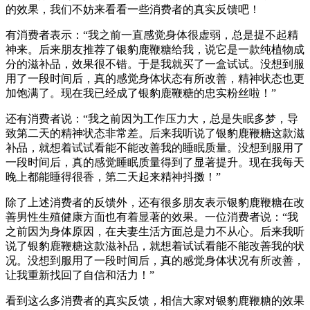
的效果，我们不妨来看看一些消费者的真实反馈吧！
有消费者表示：“我之前一直感觉身体很虚弱，总是提不起精
神来。后来朋友推荐了银豹鹿鞭糖给我，说它是一款纯植物成
分的滋补品，效果很不错。于是我就买了一盒试试。没想到服
用了一段时间后，真的感觉身体状态有所改善，精神状态也更
加饱满了。现在我已经成了银豹鹿鞭糖的忠实粉丝啦！”
还有消费者说：“我之前因为工作压力大，总是失眠多梦，导
致第二天的精神状态非常差。后来我听说了银豹鹿鞭糖这款滋
补品，就想着试试看能不能改善我的睡眠质量。没想到服用了
一段时间后，真的感觉睡眠质量得到了显著提升。现在我每天
晚上都能睡得很香，第二天起来精神抖擞！”
除了上述消费者的反馈外，还有很多朋友表示银豹鹿鞭糖在改
善男性生殖健康方面也有着显著的效果。一位消费者说：“我
之前因为身体原因，在夫妻生活方面总是力不从心。后来我听
说了银豹鹿鞭糖这款滋补品，就想着试试看能不能改善我的状
况。没想到服用了一段时间后，真的感觉身体状况有所改善，
让我重新找回了自信和活力！”
看到这么多消费者的真实反馈，相信大家对银豹鹿鞭糖的效果