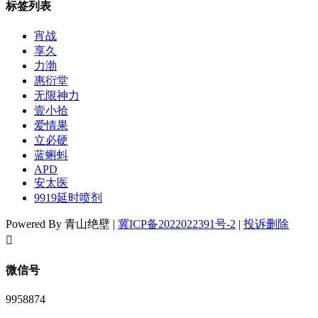
标签列表
宵战
享久
力渤
惠衍堂
无限神力
壹小拾
爱情果
立必硬
蓝蝌蚪
APD
安太医
9919延时喷剂
Powered By 青山绝壁 |
冀ICP备2022022391号-2
|
投诉删除
󦘖
微信号
9958874