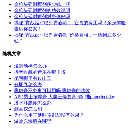
金枪头延时喷剂多少钱一瓶
金枪头延时喷剂的功效说明
金枪头延时喷剂对身体好吗
揭秘“宵战延时喷剂青春款”：它真的有用吗？亲身体验
告诉你答案！
揭秘“宵战延时喷剂青春款”价格真相，一瓶到底多少
钱？
随机文章
没震动棒怎么办
抖音收藏的音乐在哪里找
昆明哪里有过山车
有肠气怎么办
脱敏膏不办事可以用吗 脱敏膏的功效
APD男士按摩膏 大魔王修复膏 60g*瓶 aperfect day
潜水耳膜疼怎么办
测高仪怎么用
为什么用了延时喷剂却没有效果？
温岭东海塘在哪里